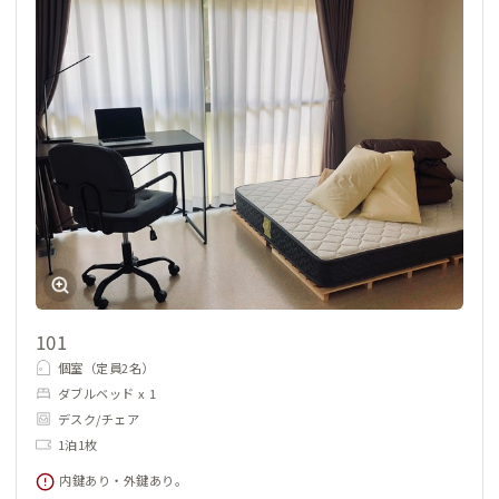
101
個室（定員2名）
ダブルベッド x 1
デスク/チェア
1泊1枚
内鍵あり・外鍵あり。