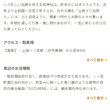
いう珍しい社殿を有す玉前神社は、町歩きにはオススメです。古
来より上総國一之宮と称えられ、壮大な儀礼「上総十二社祭
り」には、ひと目見ようと、関東一円から大勢の人々が集いま
す。年間を通して行事・催し物があるので、一宮に来たらぜひ立
ち寄ってみてください。
アクセス・駐車場
【電車】 ・上総一ノ宮駅（JR外房線）から徒歩6分
すべて表示
周辺のお店情報
・駅前商店街が近く、飲食店や小売店が立ち並びます。 ・一宮
町商工会の向かい、町並みに統一した黒い蔵のような建物が目
印の複合施設「SUZUMINE」には、観光案内所もあります。町
歩きツアーも実施しています。 ・「SUZUMINE」内の『Cafe &
すべて表示
Ramen Umikaze うみかぜ』の濃厚真鯛だしラーメンが人気で
す。 ・「SUZUMINE」の斜め向かいには、オシャレな古民家カ