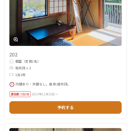
202
個室（定員2名）
和布団 x 2
1泊1枚
内鍵あり・外鍵なし。座卓/座布団。
連泊割
3泊2枚
2023年11月22日 ～
予約する