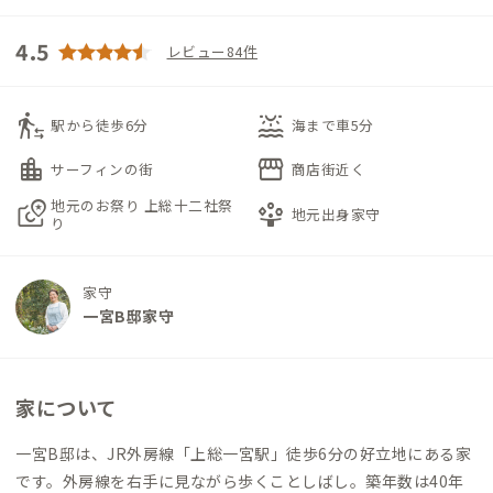
4.5
レビュー84件
transfer_within_a_station
water_lux
駅から徒歩6分
海まで車5分
location_city
storefront
サーフィンの街
商店街近く
地元のお祭り 上総十二社祭
local_see
person_play
地元出身家守
り
家守
一宮B邸家守
家について
一宮B邸は、JR外房線「上総一宮駅」徒歩6分の好立地にある家
です。外房線を右手に見ながら歩くことしばし。築年数は40年