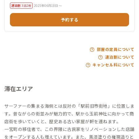
連泊割
3泊2枚
2025年06月18日 ～
予約する
部屋の定員について
連泊割について
キャンセル料について
滞在エリア
サーファーの集まる海側とは反対の「駅前旧市街地」に位置しま
す。昔ながらの街並みが魅力的で、駅から玉前神社に向かって商
店街を歩いていくと、歴史ある古い家屋が軒を連ねます。
一宮町の移住者で、この界隈に古民家をリノベーションした店舗
をオープンする人も増えています。また、黒漆塗りの権現造りと