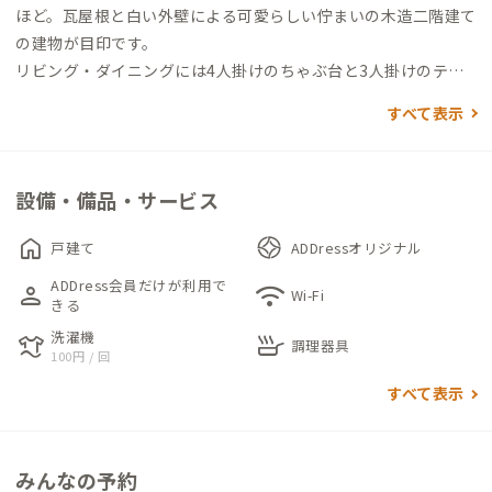
ほど。瓦屋根と白い外壁による可愛らしい佇まいの木造二階建て
の建物が目印です。
リビング・ダイニングには4人掛けのちゃぶ台と3人掛けのテー
ブルがあり、省スペースながらも大勢で過ごすこともできます。
すべて表示
どちらも建物の雰囲気に合わせたアンティーク調の古家具とし
ています。
照明もその雰囲気に合わせて選定し、昭和のレトロ感を味わえ
設備・備品・サービス
るような空間としています。また、目の前に大きな庭があるた
め、各部屋から自然光が入る明るい部屋となっています。
home
戸建て
ADDressオリジナル
ADDress会員だけが利用で
person
wifi
Wi-Fi
きる
洗濯機
laundry
skillet
調理器具
100円 / 回
すべて表示
みんなの予約