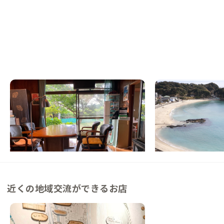
山武A邸
勝浦A邸
千葉県
戸建て
千葉県
シェアハウス
【海まで徒歩3分】音楽と波音に包まれる九
【駅徒歩6分】白砂の
十九里の家
浦のシェアハウス
この家からの距離 21km
この家からの距離 28km
近くの地域交流ができるお店