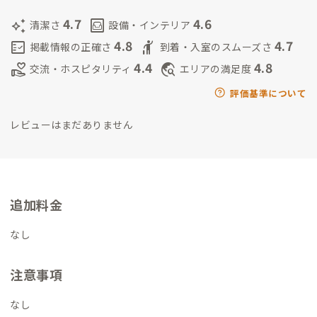
こそは海に入ろうと思っている。
4.7
4.6
auto_awesome
living
清潔さ
設備・インテリア
4.8
4.7
fact_check
hail
掲載情報の正確さ
到着・入室のスムーズさ
4.4
4.8
volunteer_activism
travel_explore
交流・ホスピタリティ
エリアの満足度
評価基準について
レビューはまだありません
追加料金
なし
注意事項
なし