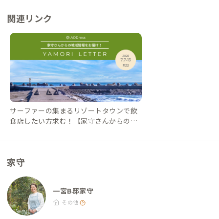
フェ『創作料理ほしみや』があります。 ・玉前神社門前の老舗
関連リンク
店舗『御菓子司角八本店』の「いちご大福」は名物です。
サーファーの集まるリゾートタウンで飲
食店したい方求む！【家守さんからの地
域情報 #33】｜#ADDressLife（アドレス
ライフ）
家守
一宮B邸家守
その他