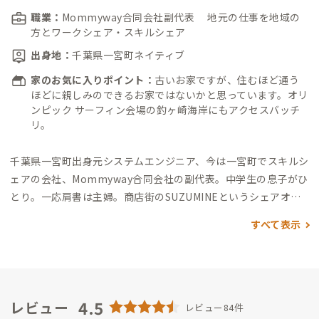
職業：
Mommyway合同会社副代表 地元の仕事を地域の
方とワークシェア・スキルシェア
出身地：
千葉県一宮町ネイティブ
家のお気に入りポイント：
古いお家ですが、住むほど通う
ほどに親しみのできるお家ではないかと思っています。オリ
ンピック サーフィン会場の釣ヶ崎海岸にもアクセスバッチ
リ。
千葉県一宮町出身
元システムエンジニア、今は一宮町でスキルシ
ェアの会社、Mommyway合同会社の副代表。
中学生の息子がひ
とり。一応肩書は主婦。
商店街のSUZUMINEというシェアオフ
ィスを利用しながら、飲食店やグランピング施設運営など多種
すべて表示
の仕事をやっている。
ADDress会員さんや近くの家守さんにも
仕事を手伝ってもらいながら、なんとかこなしている。
地域の
仕事を通してADDress会員さんや地元のスタッフとともに関わ
っていきたいと考えている。
そして・・・
サーフィンの聖地に
住む 一宮ネイティブなのに海が苦手なので 今年こそ、今年
4.5
レビュー
レビュー84件