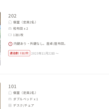
202
個室（定員2名）
和布団 x 2
1泊1枚
内鍵あり・外鍵なし。座卓/座布団。
連泊割
3泊2枚
2023年11月22日 ～
101
個室（定員2名）
ダブルベッド x 1
デスク/チェア