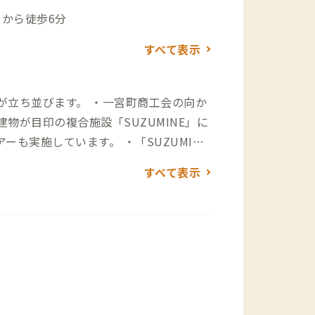
）から徒歩6分
すべて表示
が立ち並びます。 ・一宮町商工会の向か
物が目印の複合施設「SUZUMINE」に
も実施しています。 ・「SUZUMIN
aze うみかぜ』の濃厚真鯛だしラーメンが人気
すべて表示
かいには、オシャレな古民家カフェ『創作
神社門前の老舗店舗『御菓子司角八本店』