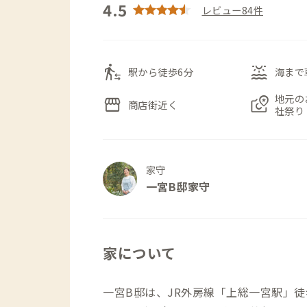
4.5
レビュー84件
transfer_within_a_station
water_lux
駅から徒歩6分
海まで
地元の
storefront
local_see
商店街近く
社祭り
家守
一宮B邸家守
家について
一宮B邸は、JR外房線「上総一宮駅」