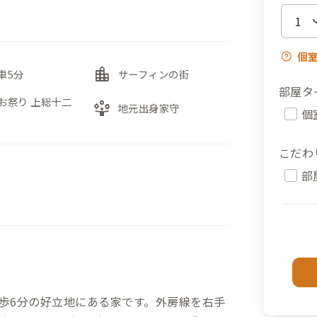
個
location_city
車5分
サーフィンの街
部屋タ
お祭り 上総十二
person_play
地元出身家守
個
こだわ
部
徒歩6分の好立地にある家です。外房線を右手