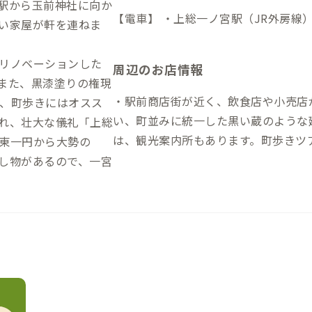
駅から玉前神社に向か
【電車】 ・上総一ノ宮駅（JR外房線
い家屋が軒を連ねま
リノベーションした
周辺のお店情報
また、黒漆塗りの権現
・駅前商店街が近く、飲食店や小売店
、町歩きにはオスス
い、町並みに統一した黒い蔵のような建
れ、壮大な儀礼「上総
は、観光案内所もあります。町歩きツアー
東一円から大勢の
E」内の『Cafe & Ramen Umik
し物があるので、一宮
です。 ・「SUZUMINE」の斜め向
料理ほしみや』があります。 ・玉前
の「いちご大福」は名物です。