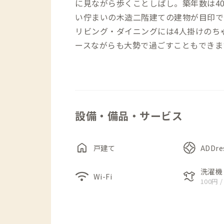
に見ながら歩くことしばし。築年数は4
い佇まいの木造二階建ての建物が目印で
リビング・ダイニングには4人掛けのち
ースながらも大勢で過ごすこともできま
ティーク調の古家具としています。
照明もその雰囲気に合わせて選定し、昭
います。また、目の前に大きな庭がある
となっています。
設備・備品・サービス
home
戸建て
ADDr
洗濯機
wifi
laundry
Wi-Fi
100円 /