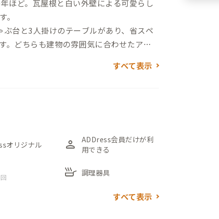
0年ほど。瓦屋根と白い外壁による可愛らし
す。
ゃぶ台と3人掛けのテーブルがあり、省スペ
す。どちらも建物の雰囲気に合わせたアン
すべて表示
和のレトロ感を味わえるような空間として
ため、各部屋から自然光が入る明るい部屋
ADDress会員だけが利
person
essオリジナル
用できる
skillet
調理器具
 回
すべて表示