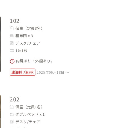
102
個室（定員3名）
和布団 x 3
デスク/チェア
1泊1枚
内鍵あり・外鍵あり。
連泊割
3泊2枚
2025年06月18日 ～
202
個室（定員1名）
ダブルベッド x 1
デスク/チェア