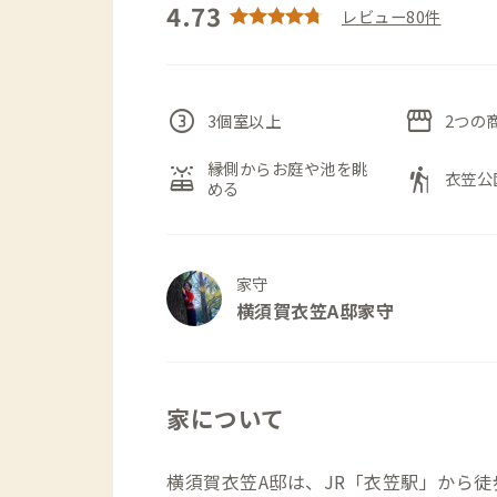
4.73
レビュー80件
counter_3
storefront
3個室以上
2つの
縁側からお庭や池を眺
solar_power
hiking
衣笠公
める
家守
横須賀衣笠A邸家守
家について
横須賀衣笠A邸は、JR「衣笠駅」から徒