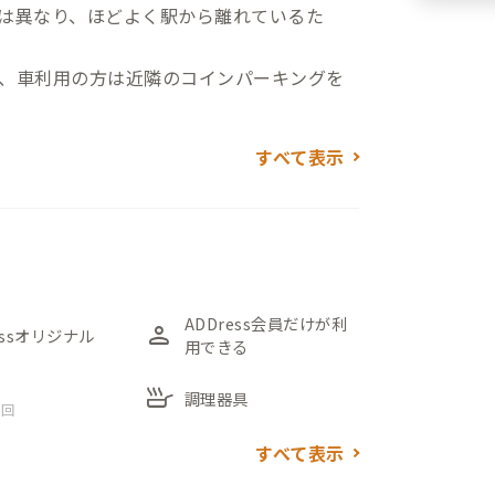
は異なり、ほどよく駅から離れているた
、車利用の方は近隣のコインパーキングを
すべて表示
庭や池を眺めることができます。リビン
ルが2つあるゆったりとしたスペースが広が
ないため、視覚的にはつながりつつも程よ
ー席があるため、コンパクトながら使いや
ADDress会員だけが利
person
essオリジナル
用できる
ているため、個室でのオンライン会議にも適
skillet
調理器具
 回
つのため譲り合ってお使いください。自炊派
のスーパー「AVE（エイビイ）」がおすすめ
すべて表示