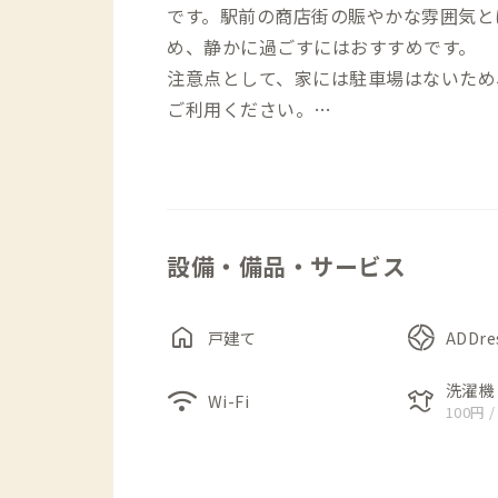
です。駅前の商店街の賑やかな雰囲気と
め、静かに過ごすにはおすすめです。
注意点として、家には駐車場はないため
ご利用ください。
玄関を入ると、左手には縁側が広がり、
グ・ダイニングには、4人掛けのテーブ
ります。
設備・備品・サービス
リビングとダイニングの間棚には背板が
く区切られたつくりになっています。
キッチンはやや小さめですが、カウンタ
home
戸建て
ADDr
すい仕様になっています。
個室は、デスク&チェアが備え付けられ
洗濯機
wifi
laundry
Wi-Fi
100円 /
しています。浴室/トイレは、1か所ず
の方は、駅前の商店街のほか、徒歩圏内
です。