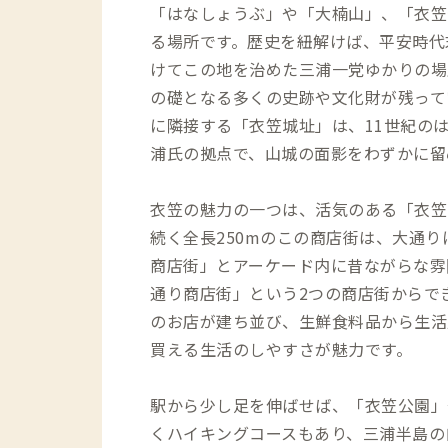
「はなしょうぶ」や「大楠山」、「衣笠
る場所です。歴史を紐解けば、平安時代
けてこの地を治めた三浦一党ゆかりの場
の礎となる多くの史跡や文化財が残って
に隣接する「衣笠城址」は、11世紀の
浦氏の拠点で、山城の面影をわずかに留
衣笠の魅力の一つは、活気のある「衣笠
続く全長250mのこの商店街は、大通
商店街」とアーケード内に昔ながらな雰
通り商店街」という2つの商店街からでき
のお店が建ち並び、生鮮食料品から生活
買える生活のしやすさが魅力です。
駅から少し足を伸ばせば、「衣笠公園」
くハイキングコースもあり、三浦半島の