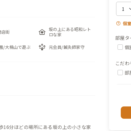
個
坂の上にある昭和レト
family_home
商店街
ロな家
部屋タ
person_play
個
園/大楠山で遊ぶ
元会員/鍼灸師家守
こだわ
部
歩16分ほどの場所にある坂の上の小さな家