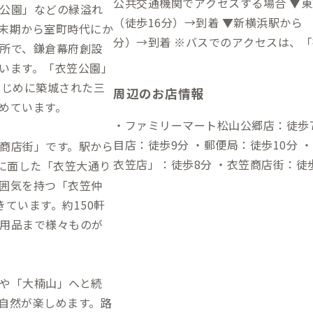
公共交通機関でアクセスする場合 ▼
公園」などの緑溢れ
（徒歩16分）→到着 ▼新横浜駅から
末期から室町時代にか
分）→到着 ※バスでのアクセスは、
所で、鎌倉幕府創設
います。「衣笠公園」
はじめに築城された三
周辺のお店情報
めています。
・ファミリーマート松山公郷店：徒歩7
目店：徒歩9分 ・郵便局：徒歩10分 
商店街」です。駅から
衣笠店」：徒歩8分 ・衣笠商店街：徒歩
りに面した「衣笠大通り
囲気を持つ「衣笠仲
ています。約150軒
用品まで様々ものが
や「大楠山」へと続
自然が楽しめます。路