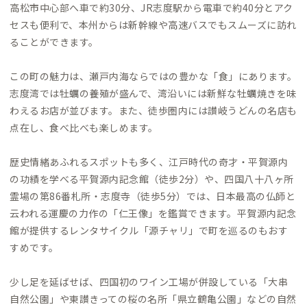
高松市中心部へ車で約30分、JR志度駅から電車で約40分とアク
セスも便利で、本州からは新幹線や高速バスでもスムーズに訪れ
ることができます。
この町の魅力は、瀬戸内海ならではの豊かな「食」にあります。
志度湾では牡蠣の養殖が盛んで、湾沿いには新鮮な牡蠣焼きを味
わえるお店が並びます。また、徒歩圏内には讃岐うどんの名店も
点在し、食べ比べも楽しめます。
歴史情緒あふれるスポットも多く、江戸時代の奇才・平賀源内
の功績を学べる平賀源内記念館（徒歩2分）や、四国八十八ヶ所
霊場の第86番札所・志度寺（徒歩5分）では、日本最高の仏師と
云われる運慶の力作の「仁王像」を鑑賞できます。平賀源内記念
館が提供するレンタサイクル「源チャリ」で町を巡るのもおす
すめです。
少し足を延ばせば、四国初のワイン工場が併設している「大串
自然公園」や東讃きっての桜の名所「県立鶴亀公園」などの自然