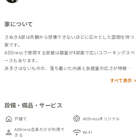
家について
さぬきA邸は外観から想像できないほどに広々とした空間を持つ
家です。
ADDressで使用する部屋は居室が4部屋で広いコワーキングスペ
ースもあります。
派手さはないものの、落ち着いた内装と各居室の広さが特徴で
す。
すべて表示
ポーチを抜けて玄関を開けると、先ずはコワーキングスペースが
あります。
設備・備品・サービス
以前は応接間として使われていたのでしょうか、床と壁一面が
木の内装で覆われたどこか懐かしい空間です。8畳ほどのスペー
home
戸建て
ADDressオリジナル
スに4人掛けのテーブルとワークチェアがあります。
ADDress会員だけが利用で
person
wifi
Wi-Fi
きる
その奥にはダイニングキッチンがあります。ダイニングは5人掛