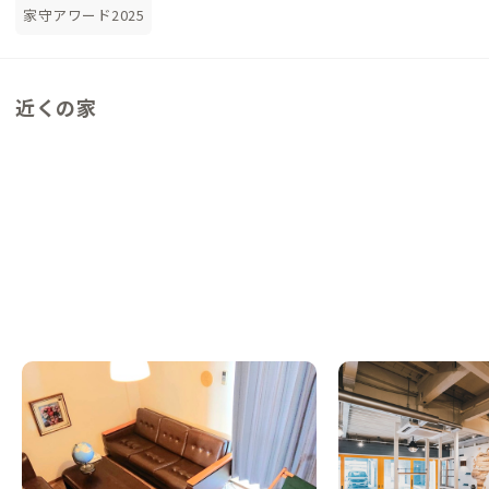
家守アワード2025
近くの家
高松A邸
高松C邸
香川県
その他
香川県
ゲストハウス
【駅徒歩20分】田園風景とアートが詰まった
【駅徒歩7分】イノベ
先鋭的な家
キングホステル
この家からの距離 6km
この家からの距離 11km