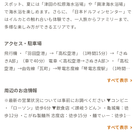
スポット、夏には「津田の松原海水浴場」や「興津海水浴場」
で海水浴を楽しめます。さらに、「日本ドルフィンセンター」で
はイルカとの触れ合いも体験でき、一人旅からファミリーまで、
多様な楽しみ方ができるエリアです。
アクセス・駐車場
飛行機 ・「羽田空港」→「高松空港」（1時間15分）→「さぬ
きA邸」（車で40分） 電車 ＜高松空港→さぬきA邸＞ ・「高松
空港」→由佐線「瓦町」→琴電志度線「琴電志度駅」（1時間50
分）→「さぬきA邸」（徒歩5分） ・「高松空港/リムジンバス」
すべて表示
→「瓦町」→琴電志度線「琴電志度駅」（1時間10分）→「さぬ
周辺のお店情報
きA邸」（徒歩5分） ＜高松駅→さぬきA邸＞ ・高徳線「高松
駅」→「志度駅」（30分）→「さぬきA邸」（徒歩6分） 新幹線
※最新の営業状況については事前にお調べください ▼コンビニ
・東海道・山陽新幹線「新大阪駅」→瀬戸大橋線「岡山駅」→
・「ローソン」徒歩6分 ▼飲食店 ＜讃岐うどん＞ ・亀城庵：徒
高徳線「高松駅」→「志度駅/北口」（2時間30分）→「さぬきA
歩12分 ・こがね製麺所 志度店：徒歩15分 ・麺でぃー：徒歩13
邸」（徒歩6分） 高速バス ＜東京→高松駅行き＞ ・東京（新宿
分 ・手打ちうどん 山：徒歩16分 ＜牡蠣・海鮮料理＞ ・海鮮か
すべて表示
駅）→「高速志度」（約10時間/夜便）→「さぬきA邸」（徒歩2
き焼 かくれ家：徒歩10分 ・カキ焼き かきの山：徒歩10分 ・