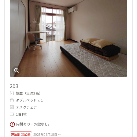
203
個室（定員2名）
ダブルベッド x 1
デスクチェア
1泊1枚
内鍵あり・外鍵なし。
連泊割
3泊2枚
2025年06月18日 ～