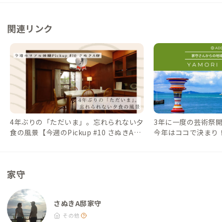
0分） ・東京（新宿駅）→「高松駅」（約10時間/夜便）→高徳
かき焼き わたなべ：徒歩10分 ＜その他＞ ・紬（つむぎ）：徒歩
線「高松駅」→「志度駅/北口」（約30分）→「さぬきA邸」
3分（お刺身のテイクアウト）※会員さんに好評です ・むねと
（徒歩6分） ＜大阪→高松駅行き＞ ・大阪（大阪駅/阪急3番街
関連リンク
き：徒歩3分（居酒屋） ・旬彩料理 以志や:徒歩2分（和食・海鮮
駅/なんば駅）→「高速志度」（約3時間半/昼便）→さぬきA邸
料理） ▼その他 ＜歴史・文化施設＞ ・平賀源内記念館：徒歩2
（徒歩20分） ・大阪（大阪駅/阪急3番街駅）→「高松駅」（約3
分 ・志度寺：徒歩5分 ＜自然・体験型施設＞ ・大串自然公園・
時間半/昼便）→高徳線「高松駅」→「志度駅/北口」（30分）→
テアトロン：車で約15分 ・津田の松原海水浴場：車で約15分 ・
「さぬきA邸」（徒歩6分） ※「高松駅」→「志度駅」はJR特急
県立鶴亀公園：車で約15分 ・日本ドルフィンセンター：車で約
うずしおで約14分
20分
4年ぶりの「ただいま」。忘れられない夕
3年に一度の芸術祭
食の風景【今週のPickup #10 さぬきA
今年はココで決まり
邸】｜#ADDressLife（アドレスライフ）
地域情報 #13】｜#AD
スライフ）
家守
さぬきA邸家守
その他