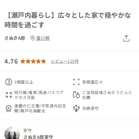
【瀬戸内暮らし】広々とした家で穏やかな
時間を過ごす
さぬきA邸
香川県
4.76
レビュー115件
counter_3
fullscreen
3個室以上
各個室広々
飛行機/電車/高速バスでア
ご当地自慢さぬきうどんと
zoom_in_map
grocery
クセス可能
牡蠣
運慶の仁王像/平賀源内記念
workspace_premium
person_play
夫婦家守
館/瀬戸内海観光
家守
さぬきA邸家守