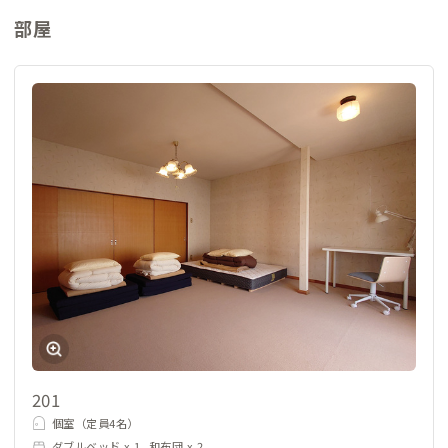
部屋
201
個室（定員4名）
ダブルベッド x 1, 和布団 x 2