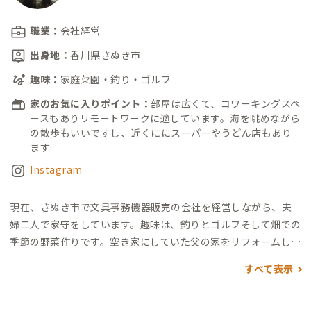
職業：
会社経営
出身地：
香川県さぬき市
趣味：
家庭菜園・釣り・ゴルフ
家のお気に入りポイント：
部屋は広くて、コワーキングスペ
ースもありリモートワークに適しています。海を眺めながら
の散歩もいいですし、近くににスーパーやうどん店もあり
ます
Instagram
現在、さぬき市で文具事務機器販売の会社を経営しながら、夫
婦二人で家守をしています。
趣味は、釣りとゴルフそして畑での
季節の野菜作りです。
空き家にしていた父の家をリフォームして
アドレスの拠点にしました。訪れてくださる会員さんに地域の
すべて表示
情報発信をしつつ、ゆっくりとくつろげる第2の実家のような拠
点にしたいと思っています。