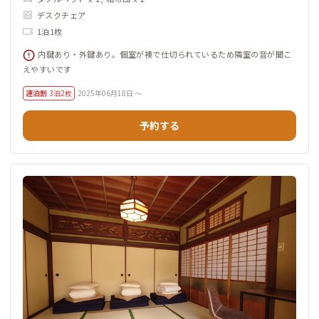
デスクチェア
1泊1枚
内鍵あり・外鍵あり。個室が襖で仕切られているため隣室の音が聞こ
えやすいです
連泊割
3泊2枚
2025年06月18日 ～
予約する