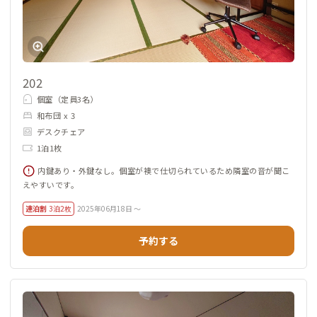
202
個室（定員3名）
和布団 x 3
デスクチェア
1泊1枚
内鍵あり・外鍵なし。個室が襖で仕切られているため隣室の音が聞こ
えやすいです。
連泊割
3泊2枚
2025年06月18日 ～
予約する