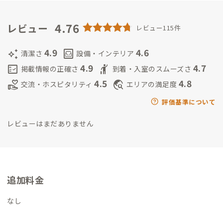
4.76
レビュー
レビュー115件
4.9
4.6
auto_awesome
living
清潔さ
設備・インテリア
4.9
4.7
fact_check
hail
掲載情報の正確さ
到着・入室のスムーズさ
4.5
4.8
volunteer_activism
travel_explore
交流・ホスピタリティ
エリアの満足度
評価基準について
レビューはまだありません
追加料金
なし