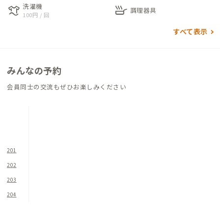
洗濯機
laundry
skillet
けのテーブルと椅子で食卓を囲うことができます。キッチンは十
調理器具
100円 / 回
分な調理スペースがありコンロは三口なので品数の多い調理に
すべて表示
も便利です。
2階北側には床の間のある8畳ほどの和室が１部屋と12畳を超え
みんなの予約
る洋室が1部屋ずつあり、家族利用にお勧めです。
ただし、この2部屋の間仕切りは襖のため、防音性は低いです。
会員同士の交流もぜひお楽しみください
南側には少しコンパクトな1、2名用の洋室が2部屋あり、広さは
ないですが採光は十分なので、明るい印象を受けるでしょう。
このうち1部屋はトイレと洗面台が室内にあるので、わざわざ1
階のトイレまで行く必要がありません。また、2階の各部屋には
デスクチェアが完備されています。
201
202
目と鼻の先が瀬戸内海という立地にふさわしい、穏やかな雰囲
203
気がこの家の魅力です。
204