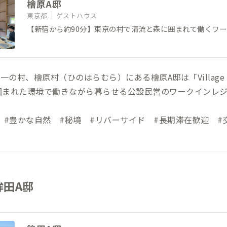
檜原A邸
東京都
ゲストハウス
【新宿から約90分】東京の村で清流と森に囲まれて働くワ
一の村、檜原村（ひのはらむら）にある檜原A邸は「Village Hi
囲まれた環境で働きながら暮らせる公設民営のワークインレジ
 #豊かな自然 #秘境 #リバーサイド #長期滞在歓迎 #
鉾田A邸