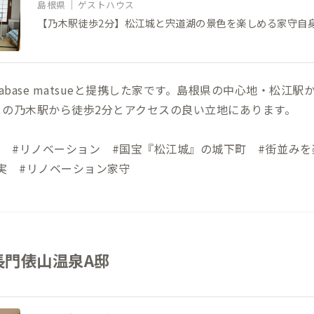
島根県
ゲストハウス
【乃木駅徒歩2分】松江城と宍道湖の景色を楽しめる家守自
abase matsueと提携した家です。島根県の中心地・松江
りの乃木駅から徒歩2分とアクセスの良い立地にあります。
分 #リノベーション #国宝『松江城』の城下町 #街並みを
実 #リノベーション家守
長門俵山温泉A邸