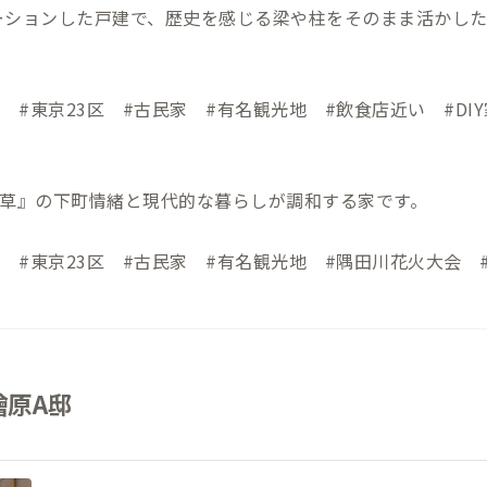
ーションした戸建で、歴史を感じる梁や柱をそのまま活かし
分 #東京23区 #古民家 #有名観光地 #飲食店近い #DI
浅草』の下町情緒と現代的な暮らしが調和する家です。
分 #東京23区 #古民家 #有名観光地 #隅田川花火大会 #
檜原A邸