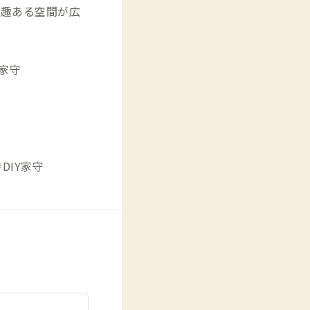
た趣ある空間が広
Y家守
DIY家守