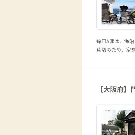
鉾田A邸は、海
貸切のため、家
【大阪府】