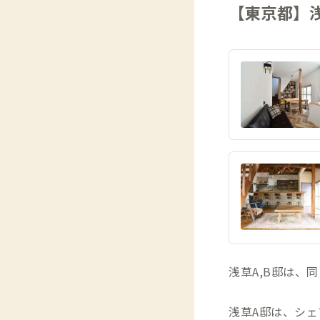
【東京都】浅
浅草A,B邸は、
浅草A邸は、シ