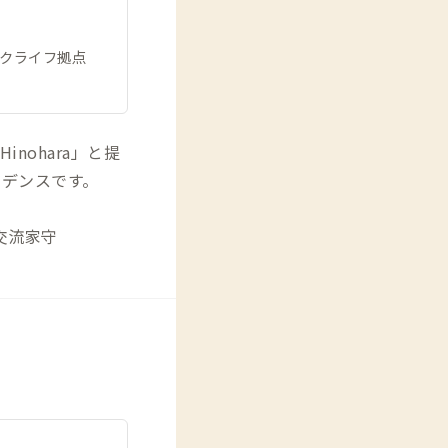
ークライフ拠点
nohara」と提
デンスです。
交流家守