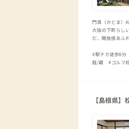
門真（かどま）A
大阪の下町らし
だ、開放感あふ
#駅チカ徒歩6分
庭/蔵 #ゴルフ
【島根県】