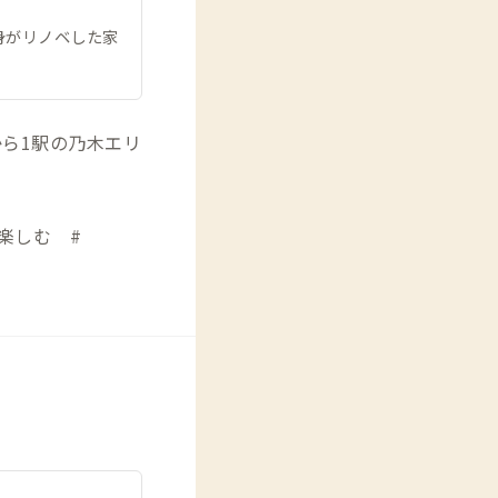
身がリノベした家
駅から1駅の乃木エリ
楽しむ #