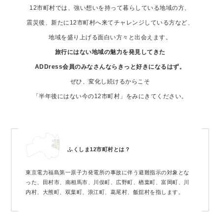
12市町村では、強い想いを持って暮らしている地域の方、
震災後、新たに12市町村へ来てチャレンジしている方など、
地域を盛り上げる面白い方々と出会えます。
旅行にはない地域の魅力を発見してきた
ADDress会員のみなさんならきっと好きになるはず。
ぜひ、変化し続けるからこそ
「半年後にはない今の12市町村」をみにきてください。
ふくしま12市町村とは？
東京電力福島第一原子力発電所の事故に伴う避難指示の対象とな
った、
田村市、南相馬市、川俣町、広野町、楢葉町、富岡町、川
内村、大熊町、
双葉町、浪江町、葛尾村、飯舘村を指します。