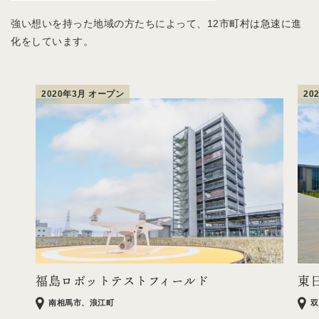
強い想いを持った地域の方たちによって、12市町村は急速に進
化をしています。
2020年3月 オープン
20
福島ロボットテストフィールド
東
南相馬市、浪江町
双