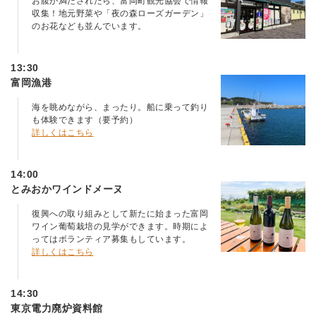
お腹が満たされたら、富岡町観光協会で情報
収集！地元野菜や「夜の森ローズガーデン」
のお花なども並んでいます。
13:30
富岡漁港
海を眺めながら、まったり。船に乗って釣り
も体験できます（要予約）
詳しくはこちら
14:00
とみおかワインドメーヌ
復興への取り組みとして新たに始まった富岡
ワイン葡萄栽培の見学ができます。時期によ
ってはボランティア募集もしています。
詳しくはこちら
14:30
東京電力廃炉資料館