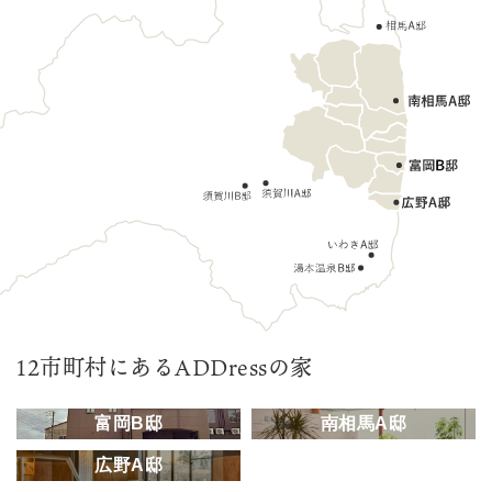
12市町村にあるADDressの家
富岡B邸
南相馬A邸
広野A邸