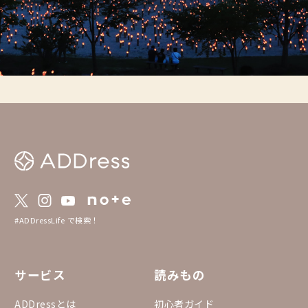
#ADDressLife で検索！
サービス
読みもの
ADDressとは
初心者ガイド