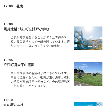
12:00 昼食
13:00
震災遺構 浪江町立請戸小学校
全員が無事避難することができた奇跡の学
校。震災遺構として一般公開しています。震
災について自分の目で見て学ぶ時間に。
13:45
浪江町営大平山霊園
東日本大震災の慰霊碑が建立されています。
高台に位置するため、復興が進む漁港と震災
の爪痕が残る請戸小学校など、今の請戸地区
一帯を望むことができます。
14:10
道の駅なみえ