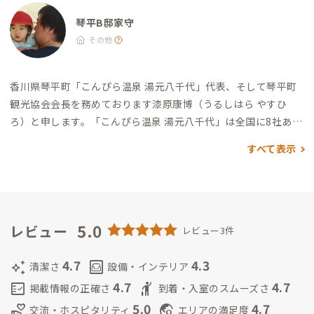
にうどんが食べられます） ・セルフうどん いわのや：徒歩6分
（うどん県香川らしいセルフうどん） 遅くまでやっているお店
琴平B邸家守
・Don’t tell Mama/ドンテルママ：徒歩2分（たくさんの種類の
その他
ウイスキーが楽しめる隠れ家Bar） ・呑象ブリューイング：徒
歩4分（おいしいクラフトビールが飲めます） ちょっとした息抜
香川県琴平町「こんぴら温泉 湯元八千代」代表、そして琴平町
き ・旅人ハーバー：徒歩1分（ドリンクやお酒の他、おしるこラ
観光協会会長を務めております漆原康博（うるしはら やすひ
テも絶品） ・五人百姓 池商店：徒歩5分（名物加美代飴やソフ
ろ）と申します。「こんぴら温泉 湯元八千代」は全国に8社ある
トクリームが楽しめる商店）
創業300年の企業のうちの１社で、15代目として金刀比羅宮の門
すべて表示
前町であるこの地に生まれ育ち、宿と地域の魅力を次世代へつ
なぐことを使命に日々活動しています。
琴平町は、全国的に有名
な「金刀比羅宮」をはじめとする観光資源や、江戸時代から続
く宿場町・門前町の風情、さらには温泉や海・山など自然環境
にも恵まれた魅力的な土地です。一方で、観光客の「通過点」に
5.0
レビュー
レビュー3件
なりがちな課題も抱えており、もっと長く、もっと深くこの町を
楽しんでもらうための新しい受け皿が求められていました。
そ
4.7
4.3
auto_awesome
living
清潔さ
設備・インテリア
こで生まれたのが「コトヒラクラスカ」です。
琴平A邸さんとも
4.7
4.7
fact_check
hail
掲載情報の正確さ
到着・入室のスムーズさ
連携して、様々なイベントも開催しておりますので琴平での暮ら
5.0
4.7
volunteer_activism
travel_explore
交流・ホスピタリティ
エリアの満足度