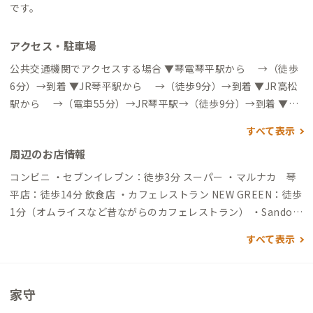
です。
アクセス・駐車場
公共交通機関でアクセスする場合 ▼琴電琴平駅から →（徒歩
6分）→到着 ▼JR琴平駅から →（徒歩9分）→到着 ▼JR高松
駅から →（電車55分）→JR琴平駅→（徒歩9分）→到着 ▼高
松空港から →（徒歩＆電車&バス44分）→琴電琴平駅→（徒
すべて表示
歩6分）→到着 自動車でアクセスする場合 →（一般道40分）
周辺のお店情報
→到着 ▼コインパーキング 徒歩10分圏内にコインパーキング
あり（有料）
コンビニ ・セブンイレブン：徒歩3分 スーパー ・マルナカ 琴
平店：徒歩14分 飲食店 ・カフェレストラン NEW GREEN：徒歩
1分（オムライスなど昔ながらのカフェレストラン） ・Sando S
and. Stand：徒歩1分（サンドイッチとカフェスタンド) ・麻心
すべて表示
琴平店：徒歩1分（世界を旅してきた旅人が作る薬膳カレーが名
物） ・Cafe 森と山：徒歩2分（カレーが名物） うどん屋さん
・琴平うどん食堂 紡麦：徒歩1分（夜も空いてるうどん屋さ
家守
ん） ・虎屋うどん：徒歩2分（オープンテラス席でペットと一緒