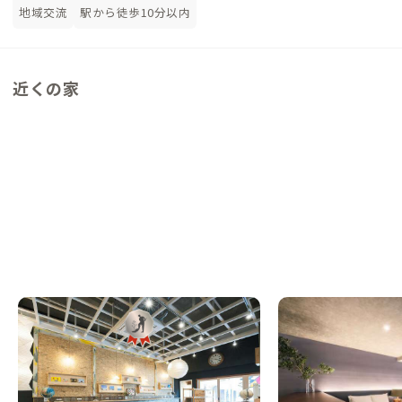
地域交流
駅から徒歩10分以内
近くの家
琴平A邸
琴平D邸
香川県
ゲストハウス
香川県
ホテル/旅館
【金刀比羅宮近く】参道沿いにある家でのん
【まるっと貸切専用】
びりリモートワーク
空き店舗をリノベーシ
した高級感あるお宿
この家からの距離 0km