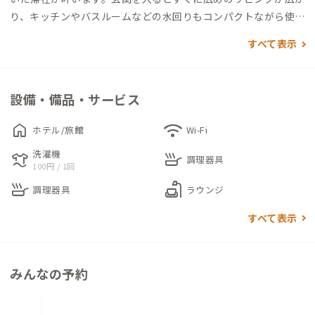
り、キッチンやバスルームなどの水回りもコンパクトながら使い
やすく整っています。個室は鍵付きで、ひとりの時間もしっかり
すべて表示
確保できるのが嬉しいポイントです。
徒歩圏内には、金刀比羅宮やこんぴら温泉郷、讃岐うどんの名
設備・備品・サービス
店など、観光もグルメも楽しめるスポットが充実しています。ま
た、提携先のHostelコトヒラクラスカは町の中心にあり、地域
home
wifi
ホテル/旅館
Wi-Fi
とのつながりや交流の機会も得られます。
洗濯機
laundry
skillet
調理器具
100円 / 1回
町の暮らしに触れながら、地元の人のように滞在できる琴平B邸
skillet
scene
調理器具
ラウンジ
で、あなただけの琴平時間を過ごしてみてください。
すべて表示
みんなの予約