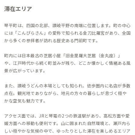
滞在エリア
琴平町は、四国の北部、讃岐平野の南端に位置します。町の中心
には「こんぴらさん」の愛称で知られる金刀比羅宮があり、全国
から多くの参拝者が訪れる歴史ある門前町です。
町内には日本最古の芝居小屋「旧金毘羅大芝居（金丸座）」
や、江戸時代から続く町並みが残り、どこか懐かしく情緒ある風
景が広がっています。
また、讃岐うどんの本場としても知られ、徒歩圏内に名店が多数
点在。観光地でありながら、地元の方々の暮らしが息づく穏や
かな空気も魅力です。
アクセス面では、JRと琴電の2つの鉄道駅があり、高松方面や愛
媛方面への移動も便利です。山に囲まれた自然環境と、瀬戸内ら
しい穏やかな気候の中で、ゆったりとした滞在を楽しめるエリア