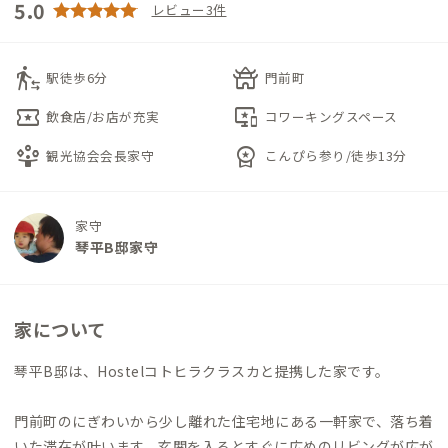
5.0
レビュー3件
transfer_within_a_station
temple_buddhist
駅徒歩6分
門前町
local_activity
important_devices
飲食店/お店が充実
コワーキングスペース
person_play
workspace_premium
観光協会会長家守
こんぴら参り/徒歩13分
家守
琴平B邸家守
家について
琴平B邸は、Hostelコトヒラクラスカと提携した家です。
門前町のにぎわいから少し離れた住宅地にある一軒家で、落ち着
いた滞在が叶います。玄関を入るとすぐに広めのリビングが広が