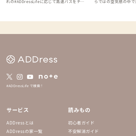
れの#ADDressLifeに応じて高速バスをチョ
らではの空気感の中で
イスしてみるというのもいいですね👌 ※情
せんか。
報は2026年1月時点のものになります
#ADDressLife で検索！
サービス
読みもの
ADDressとは
初心者ガイド
ADDressの家一覧
不安解消ガイド