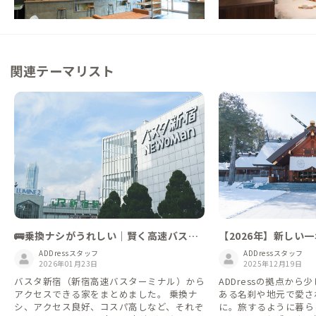
この家からの距離 0km
関連テーマリスト
🚌乗換ナシがうれしい｜賢く高速バスで
【2026年】新しい
ゆく【バスタ新宿編】
の氏神様への挨拶から
ADDressスタッフ
ADDressスタッフ
2026年01月23日
2025年12月19日
バスタ新宿（新宿高速バスターミナル）から
ADDressの拠点か
アクセスできる家をまとめました。 乗換ナ
ある名刹や地元で愛さ
シ、アクセス良好、コスパ高しなど、それぞ
に。旅するように暮ら