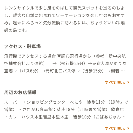
レンタサイクルで少し足をのばして観光スポットを巡るのもよ
し、雄大な自然に包まれてワーケーションを楽しむのもおすす
め。週末にふらっと気分転換に訪れるには、ちょうどいい距離
感の島です。
アクセス・駐車場
飛行機でアクセスする場合 ▼調布飛行場から（参考：新中央航
空株式会社より運航） →（飛行機25分）→東京大島かめりあ
空港→（バス6分）→元町北口バス停→（徒歩15分）→到着 船
でアクセスする場合 ▼竹芝旅客ターミナルから（参考：東海汽
すべて表示
船より運航） →（大型客船6時間/高速ジェット船1時間45分）
周辺のお店情報
→岡田港もしくは元町港 ▼熱海港から →（高速ジェット船1
時間45分）→岡田港もしくは元町港 ▼到着した港からの各アク
スーパー ・ショッピングセンターべにや：徒歩11分 （19時まで
セス ※大島の到着港は、当日の朝、東海汽船のHPで発表されま
営業） ・さむかわ食品館：徒歩18分（21時まで営業） 飲食店
す（岡田港もしくは元町港） ・岡田港→（バス15分）→元町北
・カレーハウス木里吉里木里木里：徒歩10分（おばあちゃんが
口→（徒歩15分）→到着 ・元町港→（徒歩23分）→到着 ※各港
作るこだわりのカレー、前日午前中までに予約必須） ・寿し
すべて表示
周辺には、複数のレンタサイクルやレンタカーの事業者があり
光：徒歩15分（美味しいべっこう寿司やうつぼの天ぷらが食べ