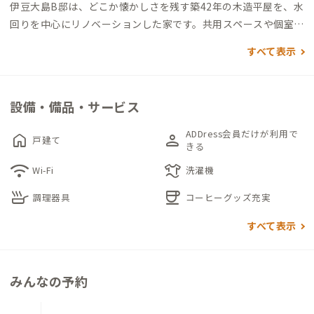
伊豆大島B邸は、どこか懐かしさを残す築42年の木造平屋を、水
回りを中心にリノベーションした家です。共用スペースや個室に
は、木の温もりが心地よく残されています。
すべて表示
気持ちよい風が通り抜ける広々とした共有スペースには、コワ
ーキングスペースとしての設備も完備。テーブル、チェア、モニ
設備・備品・サービス
ター、コピー機を無料でご利用いただけます（2名分）。リモー
トワークに集中したい方にもおすすめです。近隣には無料のコワ
ADDress会員だけが利用で
home
person
戸建て
ーキングスペース「welago」もあり、島ならではのワーケーシ
きる
ョンもお楽しみいただけます。
wifi
laundry
Wi-Fi
洗濯機
skillet
coffee
調理器具
コーヒーグッズ充実
個室は2部屋。どちらも厚みのあるマットレスとお布団をご用意
しています。フローリングと緑の壁に包まれ、まるで森の中で眠
すべて表示
るような感覚を味わえます。
キッチンには基本的な調味料を揃えており、島ならではの地元食
みんなの予約
材を使って自炊するのもおすすめ。徒歩圏内には飲食店もあり、
島グルメを堪能することもできます。食後は、大きな庭に設置さ