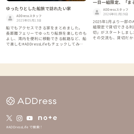
一日一組限定、「ま
ゆったりとした船旅で訪れたい家
家
ADDressスタッフ
2026年01月19日
ADDressスタッフ
2025年05月13日
2025年1月より一部の
組限定で貸切できる利
船でもアクセスできる家をまとめました。
切」がスタートしました。 シェア
長距離フェリーでゆったり船旅を楽しむのも
その交流も、貸切だか
よし、湾内を便利に移動できる航路など、船
な時間も。 旅や暮ら
で楽しむ#ADDressLifeもチェックしてみて
て、自由に選べるようにな
くださいね✌
利用して他の会員さん
や交流を楽しむもよし
族と気兼ねなくゆった
し、シーンや気分に合った
feをこれからも楽し
いです。 ▼予約方法 「まるっと貸切」は通
常の予約方法とは異な
を必ずご確認の上、ご
https://addresslove.n
65aa4b4702b8018b268
約状況カレンダー まる
のまるっと貸切全物件
っています。 https://do
eadsheets/d/1gGpN
#ADDressLife で検索！
0RYGr7Ovh7BGP3fQTi