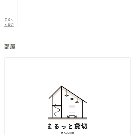
れた焚き火台とアウトドアチェアで、星空を眺めながらゆったり
とした時間をお過ごしください。
まるっ
と貸切
島の自然に抱かれ、心と体を解き放つ滞在をぜひ体験してみて
ください。詳細は写真もあわせてご覧ください。
部屋
▼寝室について
洋室1（定員2名）：和布団×2
洋室2（定員2名）：和布団×2