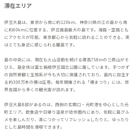
滞在エリア
伊豆大島は、東京から南に約120km、神奈川県の江の島から南
に約60kmに位置する、伊豆諸島最大の島です。海路・空路とも
にアクセスが可能、東京都心から気軽に訪れることのできる、実
はとても身近に感じられる離島です。
島の中央には、現在も火山活動を続ける標高758mの三原山がそ
びえ、島全体は富士箱根伊豆国立公園に属しています。手つかず
の自然景観と生態系が今も大切に保護されており、島内に自生す
る約300万本の椿は圧巻。毎年開催される「椿まつり」には、世
界各国から多くの観光客が訪れます。
伊豆大島B邸があるのは、西側の玄関口・元町港を中心とした元
町エリア。飲食店や日帰り温泉が徒歩圏内にあり、気軽に島グル
メを楽しんだり、湯につかってリフレッシュしたりと、ゆったり
とした島時間を満喫できます。