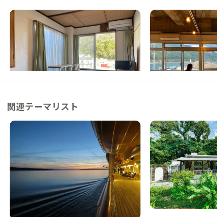
東伊豆B邸
東伊豆D邸
静岡県
ゲストハウス
静岡県
ホテル/旅館
【駅徒歩1分】都心から2時間、昭和レトロ
【まるっと貸切専用】
な温泉地を感じられる家
ーカルな暮らしが体験
この家からの距離 27km
この家からの距離 29km
関連テーマリスト