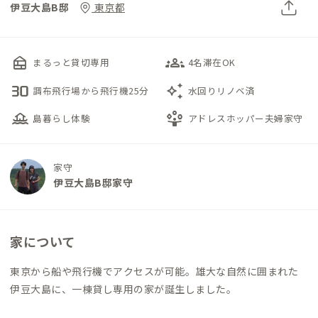
伊豆大島B邸
東京都
nest_multi_room
groups_3
まるっと貸切専用
4名滞在OK
30fps
auto_awesome
調布飛行場から飛行機25分
水回りリノベ済
houseboat
person_play
島暮らし体験
アドレスホッパー夫婦家守
家守
伊豆大島B邸家守
家について
東京から船や飛行機でアクセスが可能。雄大な自然に囲まれた
伊豆大島に、一棟貸し専用の家が誕生しました。