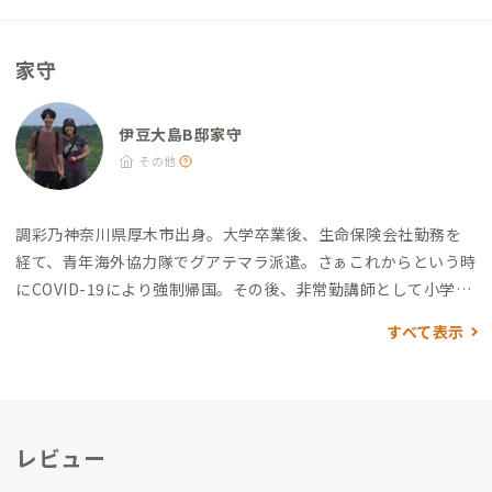
ます。 ※特に夏季は予約が集中するため、早めの手配がおすす
られます） ・やきとりよっちゃん：徒歩16分（テラス席からの
めです。
眺めと季節の食材を使ったお通しが絶品） ・港の食堂 Bistro U
家守
・TO びすとろ・う・と：徒歩14分（島の食材を使ったこだわり
の絶品フレンチ、事前予約必須） ・南島館：徒歩15分（地元民
に愛される居酒屋、おいしくて安い） ・Bar Futaba：徒歩13分
伊豆大島B邸家守
（話しやすいオーナーとカクテルが楽しめる） 温泉 ・元町浜の
その他
湯：徒歩22分（水着で入る混浴温泉 ※露天風呂のみ） ・ホテル
赤門：徒歩18分
調彩乃
神奈川県厚木市出身。大学卒業後、生命保険会社勤務を
経て、青年海外協力隊でグアテマラ派遣。さぁこれからという時
にCOVID-19により強制帰国。その後、非常勤講師として小学校
でスペイン語を使用して外国籍の児童の学習を支援したり、単身
すべて表示
グアテマラに渡りぷーたろーをしました。裏方として間接的に
国際協力に携わりながら、自分の自由な生き方・働き方を探し
てアドレスホッパーに。ご縁があり、アドレスの上野原A邸で今
の夫と知り合い、意気投合して、付き合って2週間でプロポーズ
レビュー
し、大島に移住を決意。2024年は大島の南部にある波浮エリア
に一棟貸しの宿を作るべく、夫とDIYに奮闘。2025年4月にやっ