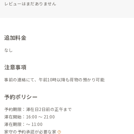
レビューはまだありません
とこさオープン。東京出社で月10日間は都内のADDressに滞
在。
今やりたいことは、大島の南部エリアにコインランドリー
兼コワーキングスペースを作ること、映画館を作ること、社労士
の資格を取ること、心理学の勉強をすること！
ハマっていること
は、仕事の前に早起きして朝活。
久保木亮太
千葉県習志野市出
追加料金
身。大学院卒業後、ハウスメーカー勤務を経て設計事務所を設
立。
2022年からアドレスホッパーとして仕事をしながら旅をし
なし
ていたら、伊豆大島に流れ着きました。
本業の傍ら、2棟の宿を
運営をしつつ、妻と共にこの島で自分たちがやりたいこと、でき
注意事項
ることを少しづつ実践していきたいです。
事前の連絡にて、午前10時以降も荷物の預かり可能
予約ポリシー
予約期限：滞在日2日前の正午まで
滞在開始：16:00 〜 21:00
滞在期限：〜 11:00
家守の予約承認が必要な家