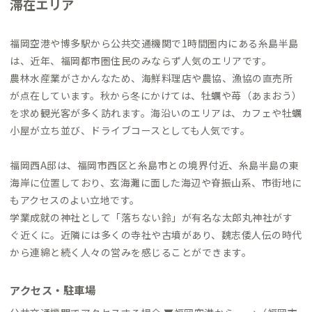
滞在エリア
福岡空港や博多駅から公共交通機関で1時間圏内にある糸島半島
は、近年、福岡都市圏住民のみならず人気のエリアです。
農林水産業がさかんなため、海鮮料理店や農協、漁協の直売所
が点在しています。秋から冬にかけては、牡蠣や苺（あまおう）
を求め観光客が多く訪れます。海沿いのエリアは、カフェや牡蠣
小屋が立ち並び、ドライブコースとしても人気です。
福岡西A邸は、福岡市西区と糸島市との境界付近、糸島半島の東
海岸に位置しており、玄海灘に面した海辺や脊振山系、市街地に
もアクセスのよい立地です。
学業成就の神社として「落ちない鈴」が有名な太郎丸神社がす
ぐ近くに。近隣には多くの寺社や古墳があり、魏志倭人伝の時代
から連綿と続く人々の営みを感じることができます。
アクセス・駐車場