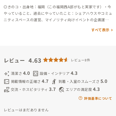
キャンパスのおひざ元の街として最近整備されたエリア、読書や
◎きのコ
・出身地：福岡（この福岡西A邸がもと実家です）
・今
コワーキングもできる蔦屋書店ほか、インスタ映えする飲食店
やっていること、過去にやっていたこと：シェアハウスやコミュ
など） ・「ゲートウェイ」エリア：徒歩24分/バス停から徒歩2
ニティスペースの運営、マイノリティ向けイベントの企画運
分（セリア、UNIQLO、西松屋、ヤマダ電機、ベスト電器、グッ
営、SMマッチングサイトLunaの広報をやっています。世界を飛
デイなど大型商業施設あり） ・九州大学伊都キャンパス：徒歩2
すべて表示
び回るノマドワーカーでもあります。
著書『わたし、恋人が2人
4分/バス14分/車7分（大学構内に、大学図書館、食堂（ハラル
います。〜ポリアモリーという生き方〜』
・これからしたいこ
フードあり）、大学生協売店、大学生協書店、モスバーガー、
と：この家をコミュニティ化していくこと。いろんな人が「た
ドトール、カフェ、居酒屋、コンビニエンスストアなどがあり
だいま」と戻ってくる家にしたい。
47都道府県すべてにマイノ
ます） その他 ・松岡歯科医院：隣接 ・福岡市立元岡公民館：徒
リティフレンドリーな居場所を作りたい。
4.63
◎ひでき
・出身/経
レビュー
レビュー8件
歩1分 ・家のある糸島半島はおしゃれなカフェ、牡蠣小屋（10
歴：長崎県長崎市育ち、中国・復旦大学漢語進修生1年間交換留
月から3月ごろ）、農協や漁協の産直店舗などがあります
学、雲南大学人文学院に中国政府奨学金普通進修生1年間留学。
4.0
4.3
auto_awesome
living
清潔さ
設備・インテリア
九州大学21世紀プログラム卒業学士（学術）、九州大学大学院
4.7
5.0
fact_check
hail
掲載情報の正確さ
到着・入室のスムーズさ
地球社会統合科学府修士（学術）
・今やっていること
仕事：
3.7
4.3
volunteer_activism
travel_explore
交流・ホスピタリティ
エリアの満足度
地方公務員（この運営について地域おこしとして許可済）、糸
島市消防団員
活動：近畿大学通信教育部法学部正科生、日本
評価基準について
地図学会会員
趣味：中国語、ベトナム語。国内/海外旅行。長
レビューはまだありません
崎路上観察学会アルキメデス会員
・これからしたいこと
福岡西A