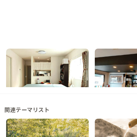
糸島A邸
佐賀A邸
福岡県
戸建て
佐賀県
ゲストハウス
【福岡空港/博多駅から60分圏内】元会員家
【駅徒歩5分】国際交
守がADDressのために作った家
一会の出会いを
この家からの距離 4km
この家からの距離 36km
関連テーマリスト