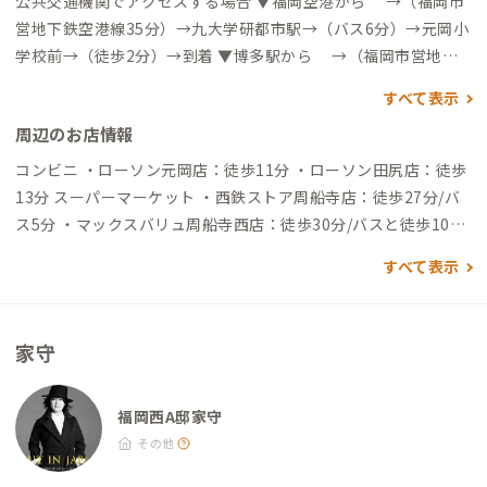
公共交通機関でアクセスする場合 ▼福岡空港から →（福岡市
営地下鉄空港線35分）→九大学研都市駅→（バス6分）→元岡小
学校前→（徒歩2分）→到着 ▼博多駅から →（福岡市営地下
鉄空港線30分）→九大学研都市駅→（バス6～9分）→元岡小学
すべて表示
校前→（徒歩2分）→到着 ▼九州大学伊都キャンパスから →
周辺のお店情報
（バス5～20分）→元岡小学校前→（徒歩2分）→到着 ※バス
停：元岡農協前からも徒歩4分で到着します、バス路線により停
コンビニ ・ローソン元岡店：徒歩11分 ・ローソン田尻店：徒歩
留所名をご確認ください 自動車でアクセスする場合 ▼福岡空港
13分 スーパーマーケット ・西鉄ストア周船寺店：徒歩27分/バ
から →（一般道5分）→榎田IC→（高速道20分）→今宿IC→
ス5分 ・マックスバリュ周船寺西店：徒歩30分/バスと徒歩10分
（一般道10分）→到着 ▼博多駅から →（一般道5分）→福岡I
・マルキョウ高田店：徒歩30分/バスと徒歩10分 飲食店 ・食堂
すべて表示
C→（高速道15分）→今宿IC→（一般道10分）→到着 ▼九州大
マウンテンマウンテン：徒歩1分（古民家を改装したレストラ
学伊都キャンパスから →（一般道7分）→到着
ン） ・ハラルフード、エジプト料理 Nabisan Restaurant
（ナビさんの店）：徒歩19分 ・牧のうどん 周船寺店：徒歩30
家守
分/バスと徒歩12分（福岡を代表するうどん屋、40分茹でて水で
締めない軟めんが特徴的） ・博多ラーメン膳 周船寺店：徒歩30
分/バスと徒歩12分（安さで有名な博多ラーメンのチェーン店）
福岡西A邸家守
・一力寿司：徒歩37分/バスと徒歩19分（鯛ラーメンで有名な寿
その他
司屋） 商業施設、教育施設 ・九大新町エリア：徒歩16分（伊都