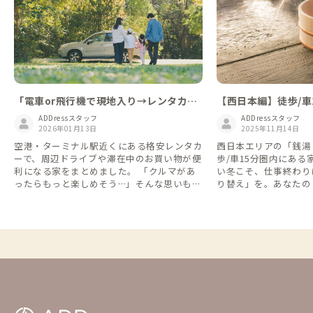
「電車or飛行機で現地入り→レンタカー
【西日本編】徒歩/車
で周遊」が便利！移動費を抑える格安レ
がある家
ADDressスタッフ
ADDressスタッフ
ンタカー特集🚗
2026年01月13日
2025年11月14日
空港・ターミナル駅近くにある格安レンタカ
西日本エリアの「銭湯
ーで、周辺ドライブや滞在中のお買い物が便
歩/車15分圏内にあ
利になる家をまとめました。 「クルマがあ
い冬こそ、仕事終わり
ったらもっと楽しめそう…」そんな思いも、
り替え」を。あなたの
格安レンタカーなら1日2,200円(税込)・1週
てください。
間7,700円(税込)などとリーズナブルに利用
できます👌 ※一部の店舗・近隣のADDress
の家を抜粋しています。詳しくは各レンタカ
ー会社のHPをご確認ください ※情報は2025
年4月時点のものになります