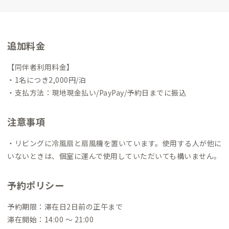
邸（太郎丸シェアハウス）を通して、大学生や休学中の人、働い
ている人、働いていない人、いろんな人を交わらせ、人と人と
の化学反応を起こしたい。世の中をかき混ぜたい。知らない世
界の人との遭遇。
空き家は壊すだけでなく、このような場とし
追加料金
て使えることを、実践して広げたい。
福岡西A邸のすぐ近くに住
んでいます。雑談お茶お誘い大歓迎です。
【同伴者利用料金】
・1名につき2,000円/泊
・支払方法：現地現金払い/PayPay/予約日までに振込
注意事項
・リビングに冷風扇と扇風機を置いています。使用する人が他に
いないときは、個室に運んで使用していただいても構いません。
予約ポリシー
予約期限：滞在日2日前の正午まで
滞在開始：14:00 〜 21:00