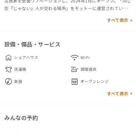
古民家を全面リノベーションし、2024年1月にオープン。「同じ
志『じゃない』人が交わる場所」をモットーに運営されている
シェアハウスです。
すべて表示
リビングやダイニングのほか、和室もコワーキングスペースと
して利用可能です。
設備・備品・サービス
お仕事の合間に日向ぼっこもできる、ゆったりした縁側でリラ
ックスタイムをお過ごしください。ハンモックも2台あります。
home
wifi
シェアハウス
Wi-Fi
トイレや洗面台が1階と2階にあるのがうれしいですね。
laundry
skillet
洗濯機
調理器具
個室は2階にあります。山並みを眺められる大きな窓があり、シ
genres
oven_gen
楽器
オーブンレンジ
ングルベッドと和布団を備えています。
すべて表示
みんなの予約