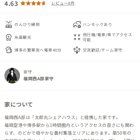
4.63
レビュー8件
solar_power
add_home_work
のんびり縁側
ハンモックあり
飛行機/電車/車でアクセス
workspace_premium
zoom_in_map
糸島観光
可能
sports_bar
person_play
博多の繁華街へ電車40分
交流歓迎/チーム家守
家守
福岡西A邸家守
家について
福岡西A邸は「太郎丸シェアハウス」と提携した家です。
福岡空港や博多駅から1時間圏内というアクセスの良さにも関わ
らず、のどかで穏やかな農村集落エリアにあります。築50年の