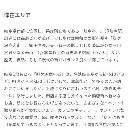
滞在エリア
岐阜県南部に位置し、県庁所在地である「岐阜市」。JR岐阜駅
周辺には高層ビルが並び、少し歩けば昭和の面影を残す「柳ケ
瀬商店街」、織田信長が天下統一の拠点とした岐阜城のある自
然豊かな金華山、1,300年以上の歴史ある鵜飼（うかい）など、
歴史、自然、そして現代の街がバランス良く共存しています。
岐阜C邸もある「柳ケ瀬商店街」は、名鉄岐阜駅から徒歩10分ほ
ど。明治から昭和30年代にかけて、繁華街として多くの人が訪
れにぎわいましたが、平成になりにぎわいの中心地は郊外型モ
ールに移行しました。閉店する店も多くなった商店街へ新たな
お店、新たなお客さんを呼び込みたいと、さまざまなイベントや
取り組みが行われています。カフェやギャラリー、オシャレな飲
食店などの開業や、毎月開催されるマルシェなど、若い人にも注
目を集めているスポットとなっています。100超のお店が並ぶこ