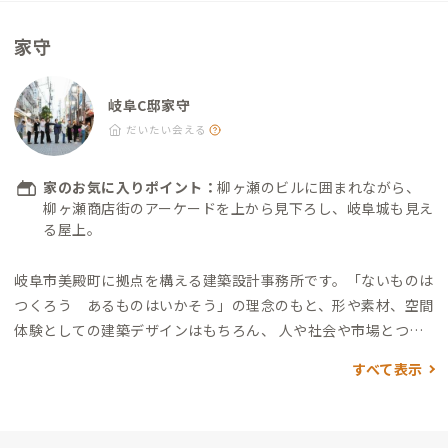
歩3分（タイ料理） ・Natural Base：徒歩3分（レストラン）
他多数あり
家守
岐阜C邸家守
だいたい会える
家のお気に入りポイント：
柳ヶ瀬のビルに囲まれながら、
柳ヶ瀬商店街のアーケードを上から見下ろし、岐阜城も見え
る屋上。
岐阜市美殿町に拠点を構える建築設計事務所です。
「ないものは
つくろう あるものはいかそう」の理念のもと、形や素材、空間
体験としての建築デザインはもちろん、 人や社会や市場とつな
がって、どんな新しい価値が生み出せるかを考える、モノとコト
すべて表示
の2つの視点から、魅力的な空間をつくることを通じて、未来を
良くしていきます。