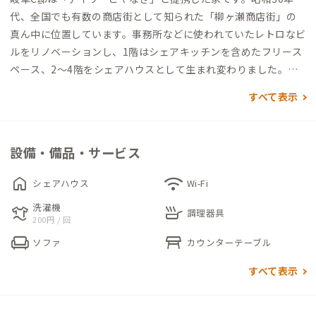
代、全国でも有数の商店街として知られた「柳ヶ瀬商店街」の
真ん中に位置しています。事務所などに使われていたレトロなビ
ルをリノベーションし、1階はシェアキッチンを含めたフリース
ペース、2～4階をシェアハウスとして生まれ変わりました。
すべて表示
共有スペースや個室は、コンクリートやパイプはそのまま活か
したデザインに。どこかレトロな雰囲気の家具や照明が、ホッ
とする温かみのある空間を演出しています。
設備・備品・サービス
シャワーブースやキッチンなどの設備機器は新しくされたとの
こと。家守こだわりのリノベーションや1階に集まる人々との交
home
wifi
シェアハウス
Wi-Fi
流など、家の中だけでも楽しめる空間です。
洗濯機
laundry
skillet
調理器具
200円 / 回
商店街の中にある岐阜C邸は、「商店街で暮らす」ことを体験で
chair
table_restaurant
ソファ
カウンターテーブル
きる家。すぐそばのお店で食事を楽しんだり、商店街で自炊の材
料を揃えたり、思い立ったら映画館に立ち寄ったりできます。そ
すべて表示
こで出会う商店街の人と時間を楽しむ、夜は商店街を行き交う
人の声や足音を聞きながら眠りにつく、一度はしてみたい暮ら
しがここにあります。シェアスペースともなっている岐阜C邸