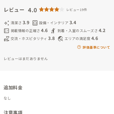
4.0
レビュー
レビュー19件
3.9
3.4
auto_awesome
living
清潔さ
設備・インテリア
4.6
4.2
fact_check
hail
掲載情報の正確さ
到着・入室のスムーズさ
3.8
4.6
volunteer_activism
travel_explore
交流・ホスピタリティ
エリアの満足度
評価基準について
レビューはまだありません
追加料金
なし
注意事項