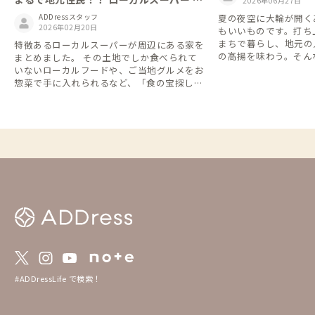
2026年06月27日
訪のススメ🛒
夏の夜空に大輪が開く
ADDressスタッフ
2026年02月20日
もいいものです。打ち
まちで暮らし、地元の
特徴あるローカルスーパーが周辺にある家を
の高揚を味わう。そん
まとめました。 その土地でしか食べられて
DDressなら叶います。
いないローカルフードや、ご当地グルメをお
大会が行われる市町村に
惣菜で手に入れられるなど、「食の宝探し」
を、北から南へ27か所
に出かけてみては？🧐
催日・内容は変更とな
出かけ前に各大会の公
い。
#ADDressLife で検索！