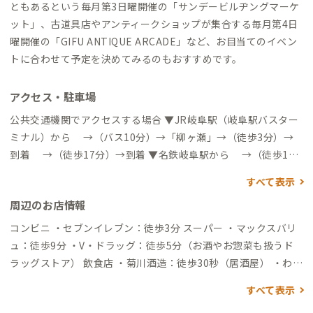
ともあるという毎月第3日曜開催の「サンデービルヂングマーケ
ット」、古道具店やアンティークショップが集合する毎月第4日
曜開催の「GIFU ANTIQUE ARCADE」など、お目当てのイベン
トに合わせて予定を決めてみるのもおすすめです。
アクセス・駐車場
公共交通機関でアクセスする場合 ▼JR岐阜駅（岐阜駅バスター
ミナル）から →（バス10分）→「柳ヶ瀬」→（徒歩3分）→
到着 →（徒歩17分）→到着 ▼名鉄岐阜駅から →（徒歩15
分）→到着 自動車でアクセスする場合 ▼東海北陸自動車道「岐
すべて表示
阜各務原IC」から → （一般道20分）→到着
周辺のお店情報
コンビニ ・セブンイレブン：徒歩3分 スーパー ・マックスバリ
ュ：徒歩9分 ・V・ドラッグ：徒歩5分（お酒やお惣菜も扱うド
ラッグストア） 飲食店 ・菊川酒造：徒歩30秒（居酒屋） ・わら
っとこ：徒歩2分（居酒屋） ・Takuro coffee：徒歩3分（コー
すべて表示
ヒー） ・みそかつ三和：徒歩3分（みそかつ） ・ポーヤイ：徒