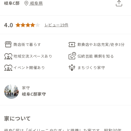
岐阜C邸
岐阜県
4.0
レビュー19件
storefront
local_activity
商店街で暮らす
飲食店やお店充実/徒歩3分
diversity_1
local_see
地域交流スペースあり
伝統芸能 鵜飼を知る
diversity_1
person_play
イベント開催あり
まちづくり家守
家守
岐阜C邸家守
家について
岐阜C邸は「デイリーこやなぎ」と提携した家です。昭和30年