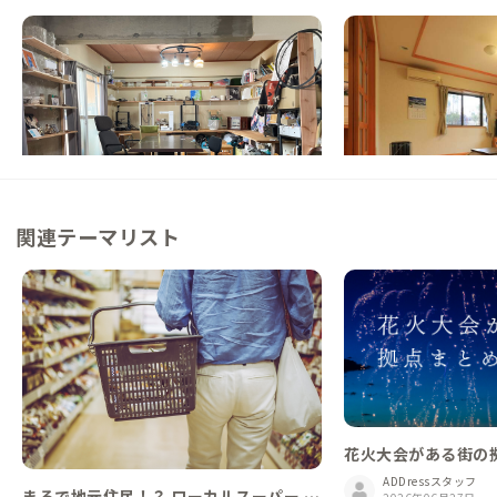
名古屋F邸
瀬戸A邸
愛知県
シェアハウス
愛知県
シェアハウス
【駅徒歩6分】マンション住民との交流が楽
【駅徒歩7分】日本屈
しめる家
ったりと住まう家
この家からの距離 30km
この家からの距離 34km
関連テーマリスト
花火大会がある街の拠
ADDressスタッフ
まるで地元住民！？ ローカルスーパー 探