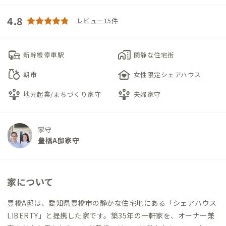
4.8
レビュー15件
commute
home_work
新幹線停車駅
閑静な住宅街
grocery
family_home
朝市
女性限定シェアハウス
person_play
person_play
地元起業/まちづくり家守
夫婦家守
家守
豊橋A邸家守
家について
豊橋A邸は、愛知県豊橋市の静かな住宅地にある「シェアハウス
LIBERTY」と提携した家です。築35年の一軒家を、オーナー兼