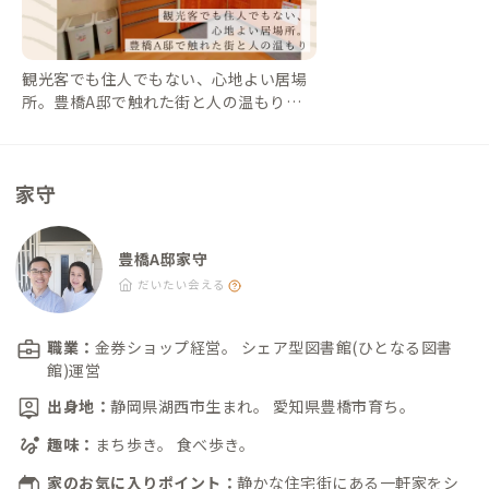
観光客でも住人でもない、心地よい居場
所。豊橋A邸で触れた街と人の温もり
【今週のPickup #7 豊橋A邸】｜#ADDre
ssLife（アドレスライフ）
家守
豊橋A邸家守
だいたい会える
職業：
金券ショップ経営。 シェア型図書館(ひとなる図書
館)運営
出身地：
静岡県湖西市生まれ。 愛知県豊橋市育ち。
趣味：
まち歩き。 食べ歩き。
家のお気に入りポイント：
静かな住宅街にある一軒家をシ