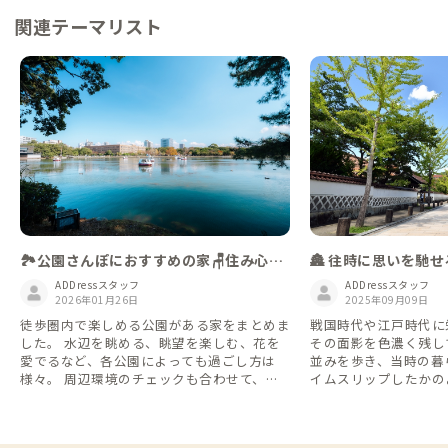
関連テーマリスト
🏯 往時に思いを馳
🏞️公園さんぽにおすすめの家🪑住み心地
を体験してみよう
ADDressスタッフ
ADDressスタッフ
2025年09月09日
2026年01月26日
戦国時代や江戸時代に
徒歩圏内で楽しめる公園がある家をまとめま
その面影を色濃く残し
した。 水辺を眺める、眺望を楽しむ、花を
並みを歩き、当時の暮
愛でるなど、各公園によっても過ごし方は
イムスリップしたかの
様々。 周辺環境のチェックも合わせて、ゆ
ませんか？
っくり過ごしてみるのもいいですね👌