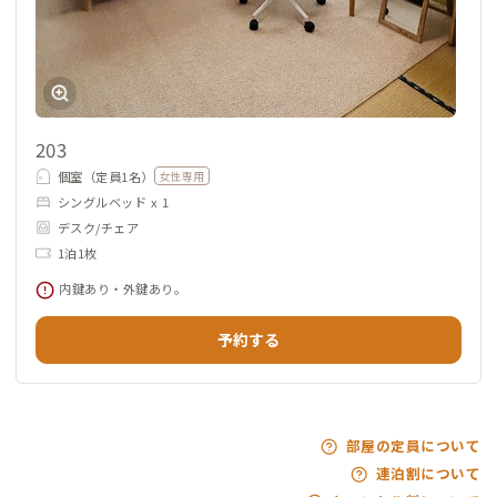
203
個室（定員1名）
女性専用
シングルベッド x 1
デスク/チェア
1泊1枚
内鍵あり・外鍵あり。
予約する
部屋の定員について
連泊割について