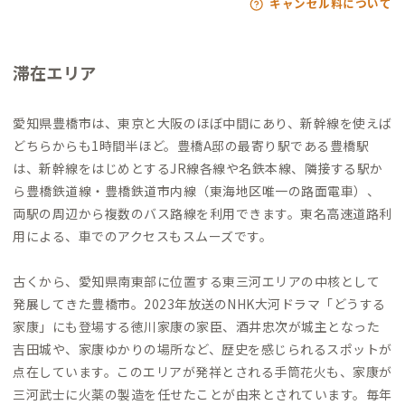
キャンセル料について
滞在エリア
愛知県豊橋市は、東京と大阪のほぼ中間にあり、新幹線を使えば
どちらからも1時間半ほど。豊橋A邸の最寄り駅である豊橋駅
は、新幹線をはじめとするJR線各線や名鉄本線、隣接する駅か
ら豊橋鉄道線・豊橋鉄道市内線（東海地区唯一の路面電車）、
両駅の周辺から複数のバス路線を利用できます。東名高速道路利
用による、車でのアクセスもスムーズです。
古くから、愛知県南東部に位置する東三河エリアの中核として
発展してきた豊橋市。2023年放送のNHK大河ドラマ「どうする
家康」にも登場する徳川家康の家臣、酒井忠次が城主となった
吉田城や、家康ゆかりの場所など、歴史を感じられるスポットが
点在しています。このエリアが発祥とされる手筒花火も、家康が
三河武士に火薬の製造を任せたことが由来とされています。毎年