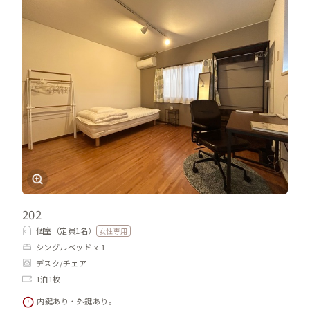
202
個室（定員1名）
女性専用
シングルベッド x 1
デスク/チェア
1泊1枚
内鍵あり・外鍵あり。