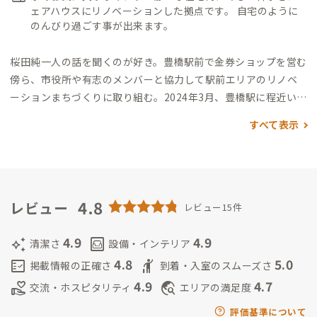
ェアハウスにリノベーションした拠点です。 自宅のように
のんびり過ごす事が出来ます。
桜田純一
人の話を聞くのが好き。豊橋駅前で金券ショップを営む
傍ら、市役所や有志のメンバーと協力して駅前エリアのリノベ
ーションまちづくりに取り組む。
2024年3月、豊橋駅に程近い空
き店舗を利用して民営図書館を開設。
少し豊橋駅から離れた豊
すべて表示
橋A邸はエリアや建物の特性から女性専用に決めました。のんび
りワーケーションなどで過ごしながら自然に触れたり豊橋の街
を散策してもらえると嬉しいです。
桜田由子
今まで夫の仕事には
ノータッチで来ましたが、女性専用のシェアハウスをやると言
い出して心配になりサブ家守に立候補(笑)
4.8
男性には気が付きにく
レビュー
レビュー15件
いところをカバー出来ればと思います。
実は人見知り、でも決め
た事はやり通すタイプ。
こんな二人ですが、皆様にお会い出来
4.9
4.9
auto_awesome
living
清潔さ
設備・インテリア
るのを楽しみにしています。
どうぞ宜しくお願いします。
4.8
5.0
fact_check
hail
掲載情報の正確さ
到着・入室のスムーズさ
4.9
4.7
volunteer_activism
travel_explore
交流・ホスピタリティ
エリアの満足度
評価基準について