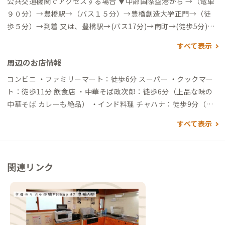
公共交通機関でアクセスする場合 ▼中部国際空港から →（電車
９０分）→豊橋駅→（バス１５分）→豊橋創造大学正門→（徒
歩５分）→到着 又は、豊橋駅→(バス17分)→南町→(徒歩5分)→
到着 ▼東京駅から →（新幹線８０分）→豊橋駅→（バス１５
すべて表示
分）→豊橋創造大学正門→（徒歩５分）→到着 又は、豊橋駅→
周辺のお店情報
(バス17分)→南町→(徒歩5分)→到着 ▼名古屋から →（新幹線２
０分）→豊橋駅→（バス１５分）→豊橋創造大学正門→（徒歩
コンビニ ・ファミリーマート：徒歩6分 スーパー ・クックマー
５分）→到着 又は、豊橋駅→(バス17分)→南町→(徒歩5分)→到
ト：徒歩11分 飲食店 ・中華そば政次郎：徒歩6分（上品な味の
着 ＊上記バスの運行は20-21時頃には終了してしまうため、豊
中華そば カレーも絶品） ・インド料理 チャハナ：徒歩9分（本
橋鉄道市内線を活用ください 豊橋駅前→（市内線１４分）→東
格的インドカレー） コインランドリー ・コインランドリー パル
すべて表示
田坂上→（徒歩２２分）→到着 自動車でアクセスする場合 ▼東
牛川店：徒歩6分
名高速道路豊川ICから →（一般道20分）→到着 ▼豊橋駅から
→（一般道15分）→到着 ▼中部国際空港から →（高速道90
分）→到着
関連リンク