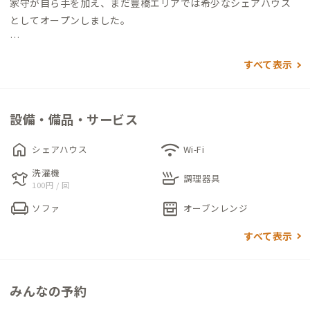
家守が自ら手を加え、まだ豊橋エリアでは希少なシェアハウス
としてオープンしました。
個室は2階にあり、防犯面に配慮された内鍵・外鍵付き。プライ
すべて表示
バシーを重視される方も安心です。201号室は南向きの明るい部
屋でベランダに洗濯物を外に干すことができます。
設備・備品・サービス
リビングには2人がけのソファーとローテーブル、ダイニングに
はカウンターテーブルがあり、思い思いの場所で寛げます。L型
home
wifi
シェアハウス
Wi-Fi
キッチンは、複数人の作業にも十分なスペースがあり、必要な調
洗濯機
laundry
skillet
理器具もそろっています。2023年4月、すべての窓に内窓を取り
調理器具
100円 / 回
付け、断熱効果と防音性がUP。より静かで快適な建物になりま
chair
oven_gen
ソファ
オーブンレンジ
した。
すべて表示
駅前のにぎやかさから少し離れ、落ち着いたエリアにある豊橋A
邸。車で30分走ると、海にも山にも行ける便利な立地です。家
から徒歩圏内には豊川（とよがわ）が流れており、堤防沿いはお
みんなの予約
散歩におすすめ。自転車と一緒に対岸まで渡れる、渡し船も運