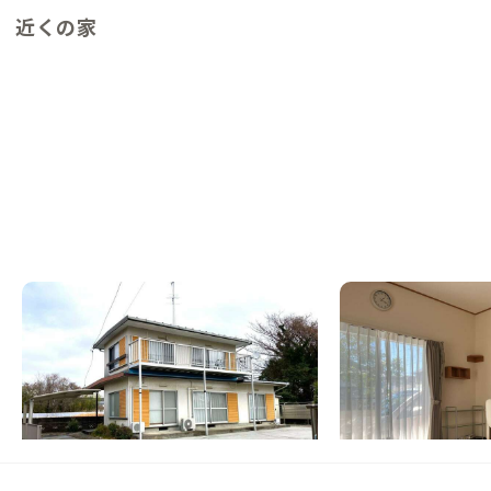
近くの家
遠州岩水寺A邸
磐田A邸
静岡県
戸建て
静岡県
戸建て
【駅徒歩9分/ICから車4分】山・川・湖、ア
【スポーツのまち】ア
ウトドア好き集まれ！ホッピングにも便利な
りだくさん、猫も待つ
家
この家からの距離 44km
この家からの距離 36km