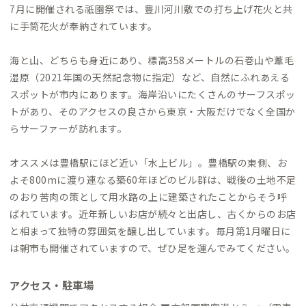
7月に開催される祇園祭では、豊川河川敷での打ち上げ花火と共
に手筒花火が奉納されています。
海と山、どちらも身近にあり、標高358メートルの石巻山や葦毛
湿原（2021年国の天然記念物に指定）など、自然にふれあえる
スポットが市内にあります。海岸沿いにたくさんのサーフスポッ
トがあり、そのアクセスの良さから東京・大阪だけでなく全国か
らサーファーが訪れます。
オススメは豊橋駅にほど近い「水上ビル」。豊橋駅の東側、お
よそ800mに渡り連なる築60年ほどのビル群は、戦後の土地不足
のおり苦肉の策として用水路の上に建築されたことからそう呼
ばれています。近年新しいお店が続々と出店し、古くからのお店
と相まって独特の雰囲気を醸し出しています。毎月第1月曜日に
は朝市も開催されていますので、ぜひ足を運んでみてください。
アクセス・駐車場