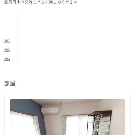
会員同士の交流もぜひお楽しみください
航しています。平安時代から続くとされており、歴史と情緒を感
じられる渡し船を、ぜひ一度利用してみてください（無料で
す）。
201
202
203
部屋