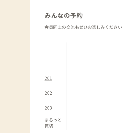
近くには、焼肉店や銭湯、業務スーパー
しれません。生活しやすいこの場所で、
みんなの予約
うか。
会員同士の交流もぜひお楽しみください
201
202
203
まるっと
貸切