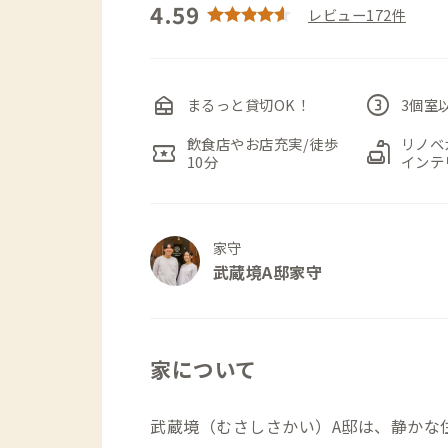
4.59
レビュー172件
nest_multi_room
counter_3
まるっと貸切OK！
3個室
飲食店やお店充実/徒歩
リノベ
local_activity
scene
10分
インテ
家守
武蔵境A邸家守
家について
武蔵境（むさしさかい）A邸は、静かな