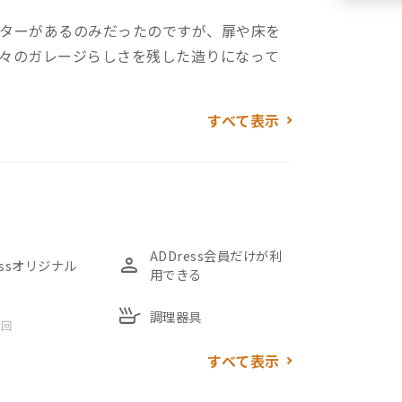
ターがあるのみだったのですが、扉や床を
々のガレージらしさを残した造りになって
すべて表示
受けますが、玄関を入ると無骨なインテリ
のリビングが広がります。リビングはキッ
らも使い勝手の良い空間に仕上がっていま
室には広々した机と椅子が備え付けられてい
ADDress会員だけが利
person
essオリジナル
用できる
が整っています。
skillet
調理器具
 回
洗濯機・乾燥機は各１つずつです。譲り合
すべて表示