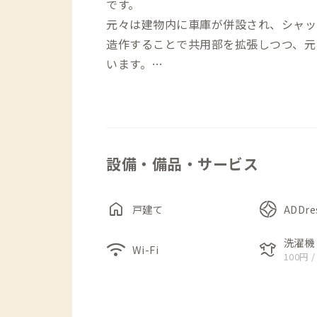
です。
元々は建物内に車庫が併設され、シャッ
造作することで共用部を拡張しつつ、元
います。
通りから見ると一見お店のような印象を
アがあふれるインダストリアルテイスト
チンとつながっており、コンパクトなが
設備・備品・サービス
す。
2階には、3つの個室があります。各個
home
戸建て
ADDr
るため、リモートワークもしやすい環境
洗濯機
wifi
laundry
Wi-Fi
100円 /
小さな家のため、トイレ、洗面、浴室、
ってお使いください。