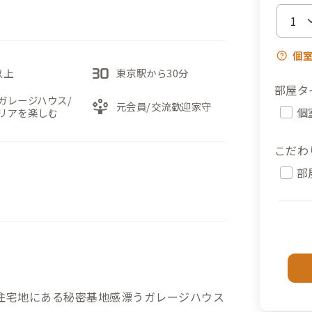
個
30fps
以上
東京駅から30分
部屋タ
ガレージハウス/
person_play
元会員/交流歓迎家守
個
リアを楽しむ
こだわ
部
住宅地にある秘密基地感漂うガレージハウス