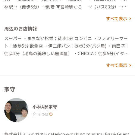
林駅→（徒歩6分）→到着 ▼宮崎駅から →（バス83分）→小
林営業所前→（徒歩3分）→到着 自動車でアクセスする場合 ▼
すべて表示
鹿児島空港から →（一般道6分）→九州自動車道→（高速道路
周辺のお店情報
35分）→小林IC →（一般道10分）→到着 ▼宮崎空港から
→（一般道6分）→宮崎IC→（高速道路46分）→小林IC →（一
スーパー ・まちなか松栄：徒歩1分 コンビニ ・ファミリーマー
般道10分）→到着 ▼宮崎駅から →（一般道8分）→ひむか神
ト：徒歩5分 飲食店 ・伊三郎パン：徒歩3分(パン屋) ・肉団子：
話街道→（高速道路51分）→小林IC →（一般道10分）→到着
徒歩1分（地鳥の美味しい居酒屋） ・CHICCA：徒歩5分(イタリ
アン、肉料理とパスタが絶品) ・ROJI：徒歩10分(地元野菜を使
すべて表示
ったランチ、ディナー)
家守
小林A邸家守
その他
株式会社ミライガタリ
cafe&co-working musumi
Bar＆Guest