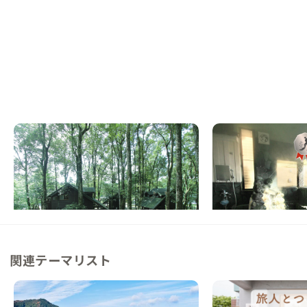
奥霧島A邸
霧島A邸
宮崎県
ホテル/旅館
鹿児島県
戸建て
【国立公園内】火山湖のほとりにあるコテー
【天孫降臨の地】星空
ジで暮らす
この家からの距離 20km
この家からの距離 11km
関連テーマリスト