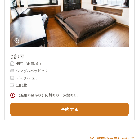
D部屋
個室（定員2名）
シングルベッド x 2
デスク/チェア
1泊1枚
【追加料金あり】内鍵あり・外鍵あり。
予約する
部屋の定員について