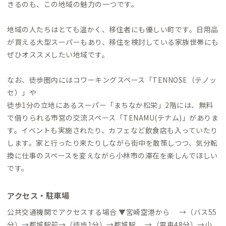
きるのも、この地域の魅力の一つです。
地域の人たちはとても温かく、移住者にも優しい町です。日用品
が買える大型スーパーもあり、移住を検討している家族世帯にも
ぜひオススメしたい地域です。
なお、徒歩圏内にはコワーキングスペース「TENNOSE（テノッ
セ）」や
徒歩1分の立地にあるスーパー「まちなか松栄」2階には、無料
で借りられる市営の交流スペース「TENAMU(テナム)」がありま
す。イベントも実施されたり、カフェなど飲食店も入っていたり
します。家と行ったり来たりしながら街中を散策しつつ、気分転
換に仕事のスペースを変えながら小林市の滞在を楽しんでほしい
です。
アクセス・駐車場
公共交通機関でアクセスする場合 ▼宮崎空港から →（バス55
分）→都城駅前→（徒歩1分）→都城駅 →（電車48分）→小