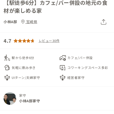
【駅徒歩6分】カフェ/バー併設の地元の食
材が楽しめる家
小林A邸
宮崎県
4.7
レビュー30件
transfer_within_a_station
add_home_work
駅から徒歩6分
カフェ/バー併設
sports_bar
important_devices
気軽に飲み歩き
コワーキングスペース多彩
person_play
person_play
UIターン/夫婦家守
経営者家守
家守
小林A邸家守