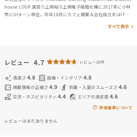
house LOOP 運営
①上岡裕
②上岡唯子
結婚を機に2017年に小林
市にUIターン移住。
同年10月にカフェ開業＆会社設立
夫はITを
メインに、妻は飲食業を運営
2021年に現店舗に移転しカフェ、
すべて表示
宿、通販、ITで運営を行う。
分散型ホテルを目指し、空き家開拓
中。
4.7
レビュー
レビュー30件
4.8
4.8
auto_awesome
living
清潔さ
設備・インテリア
4.9
4.6
fact_check
hail
掲載情報の正確さ
到着・入室のスムーズさ
4.4
4.6
volunteer_activism
travel_explore
交流・ホスピタリティ
エリアの満足度
評価基準について
レビューはまだありません