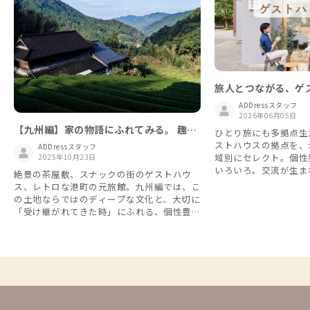
旅人とつながる、ゲ
ADDressスタッフ
2026年06月05日
【九州編】家の物語にふれてみる。 趣深
ひとり旅にも多拠点生活
き古民家
ストハウスの拠点を、
ADDressスタッフ
域別にセレクト。個性
2025年10月23日
いろいろ。交流が生ま
絶景の茶屋敷、スナックの街のゲストハウ
で、旅するように暮ら
ス、レトロな港町の元旅館。九州編では、こ
す。
の土地ならではのディープな文化と、大切に
「受け継がれてきた時」にふれる、個性豊か
な家々を集めました。