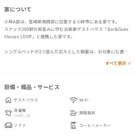
家について
小林A邸は、宮崎県南西部に位置する小林市にある家です。
スナック200軒の街並みに佇む古民家ゲストハウス「Bar&Gues
thouse LOOP」と提携した家です。
シングルベッドが2つ並んだ広々とした個室は、お仕事にも適し
たリラックスできる空間です。落ち着いたトーンの色でまとめら
すべて表示
れた家具が並んでいます。外鍵が付いているので、外出の際にも
安心です。
気分転換に、昔ながらの縁側でゆっくりするのもおすすめです。
設備・備品・サービス
また小林A邸には、廃墟をリノベーションしたカフェ＆バーが併
home
wifi
ゲストハウス
Wi-Fi
設しています。
洗濯機
laundry
skillet
ランチや夜の時間を楽しみながら、カフェに訪れた地域の方々
調理器具
200円 / 回
と交流できるかもしれません。
chair
coffee_maker
ソファ
コーヒーメーカー