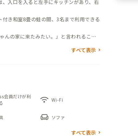
は、入口を入ると左手にキッチンがあり、右
ト付き和室8畳の蛙の間、3名まで利用できる
ゃんの家に来たみたい。」と言われること
すべて表示
滞在におすすめです。
ファーが2つあり、個室以外でものびのび過
分ほどのところにある沖縄で唯一の銭湯「中
を味わうことができます。
」がパワースポットでもあり、近くの公園は
ess会員だけが利
wifi
Wi-Fi
る
ます。
は沖縄市を一望することができ、夜景も綺
chair
具
ソファ
す。
すべて表示