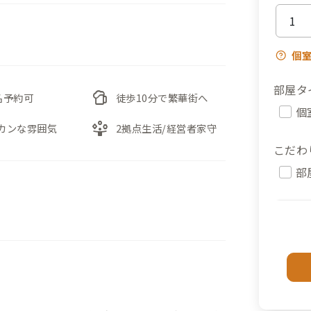
個
部屋タ
sports_bar
名予約可
徒歩10分で繁華街へ
個
person_play
カンな雰囲気
2拠点生活/経営者家守
こだわ
部