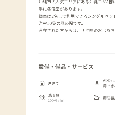
沖縄市の人気エリアにある沖縄コザA邸
手に各個室があります。
個室は2名まで利用できるシングルベッ
洋室10畳の風の間です。
滞在された方からは、「沖縄のおばあち
がしばしばあります。
家族やパートナーとゆっくり過ごす沖縄
広々としたリビングには、3名掛けのソ
ごすことができます。
設備・備品・サービス
お風呂はシャワーのみですが、徒歩16
乃湯」でタイムスリップしたような感覚
また、家から徒歩1分の所にある「御宮
ADDr
home
person
戸建て
用でき
緑あふれる広々とした空間が広がってい
高台にあるため、その公園の駐車場から
洗濯機
laundry
skillet
調理器
100円 / 回
麗です。
心地の良い時間を過ごすのにおすすめで