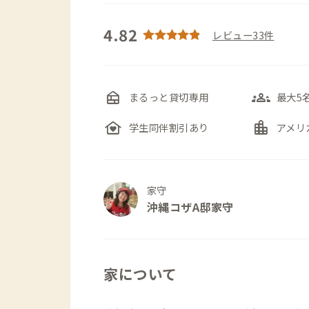
4.82
レビュー33件
nest_multi_room
groups_3
まるっと貸切専用
最大5
family_home
location_city
学生同伴割引あり
アメリ
家守
沖縄コザA邸家守
家について