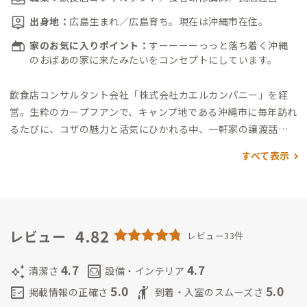
出身地：
広島生まれ／広島育ち。現在は沖縄市在住。
家のお気に入りポイント：
すーーーーっっと落ち着く沖縄
のおばあの家に来たみたいをコンセプトにしています。
飲食店コンサルタント会社「株式会社カエルカンパニー」を経
営。
生粋のカープフアンで、キャンプ地である沖縄市に毎年訪れ
るたびに、コザの魅力と活気にひかれる中、一軒家の譲渡話が
ありコザA邸を構えました。
現在は、広島と沖縄での２拠点生
すべて表示
活！
全国をまわりながら食べ歩き・飲み歩き中。
コザの街は、
沖縄で１番刺激的で面白い街！
那覇からわざわざ宿泊してまで
コザで飲む人もいたり。週末は、本当に外国！コザにいたら海
外に行かなくてもすみます。
そんなコザの楽しさを発信したく
F
Mコザでラジオ番組のパーソナリティーもやっています。
4.82
毎週金
レビュー
レビュー33件
曜日22:00〜「スパクル〜SparkleRadio」
毎週土曜日19:30〜
「それいけ！コザカープ！」
Radio出演したい方はタイミング合
4.7
4.7
auto_awesome
living
清潔さ
設備・インテリア
わせて
金曜日／土曜日に宿泊して貰えたら、ゲスト出演もでき
5.0
5.0
fact_check
hail
掲載情報の正確さ
到着・入室のスムーズさ
ます♪
通い家守なので、あまりお会いする事はないかもしれませ