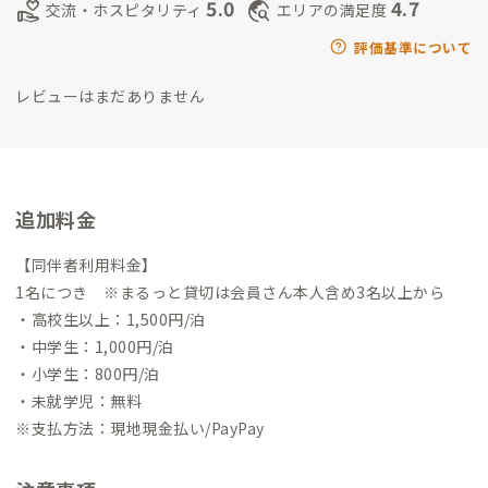
5.0
4.7
volunteer_activism
travel_explore
交流・ホスピタリティ
エリアの満足度
んが
宿泊された方には、コザグルメもご案内できます！
ぜひ、
コザA邸で日本でもない、沖縄でもないコザの街を楽しんでくだ
評価基準について
さい。
レビューはまだありません
追加料金
【同伴者利用料金】
1名につき ※まるっと貸切は会員さん本人含め3名以上から
・高校生以上：1,500円/泊
・中学生：1,000円/泊
・小学生：800円/泊
・未就学児：無料
※支払方法：現地現金払い/PayPay