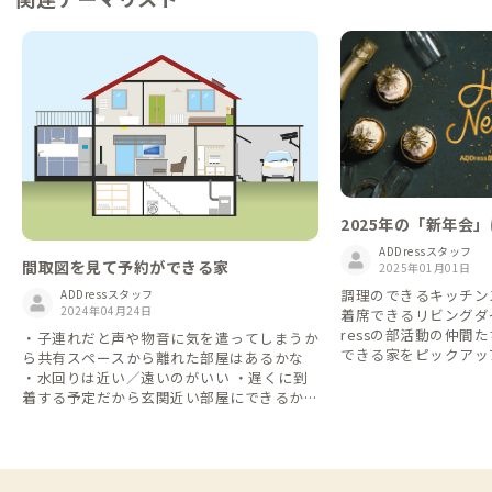
2025年の「新年会
集！ADDress部
ADDressスタッフ
間取図を見て予約ができる家
間と企画しませんか
2025年01月01日
調理のできるキッチン
ADDressスタッフ
2024年04月24日
着席できるリビングダ
ressの部活動の仲間
・子連れだと声や物音に気を遣ってしまうか
できる家をピックアップ
ら共有スペースから離れた部屋はあるかな
や仲間たちとの「新年
・水回りは近い／遠いのがいい ・遅くに到
家を取り上げてみまし
着する予定だから玄関近い部屋にできるかな
物件での同時予約で複
・Web会議が多くなる予定だから静かそう
も含まれます）。 ADDressの部活動にまだ
な個室を希望してる 予約前に知っておける
参加していない会員さ
とうれしい、という声のありました 「間取
活動一覧」から趣味趣
図」の掲載を開始しています！ ご協力いた