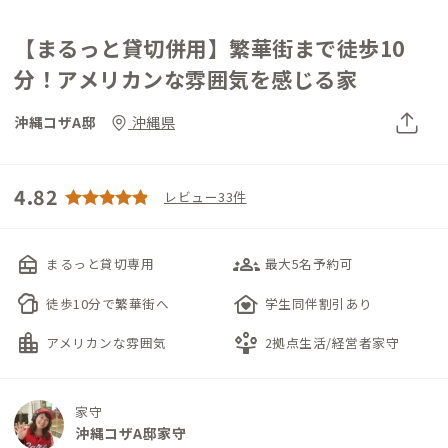
【まるっと貸切併用】繁華街まで徒歩10
分！アメリカンな雰囲気を感じる家
沖縄コザA邸
沖縄県
4.82
レビュー33件
nest_multi_room
groups_3
まるっと貸切専用
最大5名予約可
sports_bar
family_home
徒歩10分で繁華街へ
学生同伴割引あり
location_city
person_play
アメリカンな雰囲気
2拠点生活/経営者家守
家守
沖縄コザA邸家守