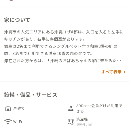
家について
沖縄市の人気エリアにある沖縄コザA邸は、入口を入ると左手に
キッチンがあり、右手に各個室があります。
個室は2名まで利用できるシングルベット付き和室8畳の蛙の
間、3名まで利用できる洋室10畳の風の間です。
滞在された方からは、「沖縄のおばあちゃんの家に来たみた
い。」と言われることがしばしばあります。
すべて表示
家族やパートナーとゆっくり過ごす沖縄滞在におすすめです。
広々としたリビングには、3名掛けのソファーが2つあり、個室
以外でものびのび過ごすことができます。
設備・備品・サービス
お風呂はシャワーのみですが、徒歩16分ほどのところにある沖
縄で唯一の銭湯「中乃湯」でタイムスリップしたような感覚を
ADDress会員だけが利用で
home
person
戸建て
味わうことができます。
きる
また、家から徒歩1分の所にある「御宮」がパワースポットでも
洗濯機
wifi
laundry
Wi-Fi
100円 / 回
あり、近くの公園は緑あふれる広々とした空間が広がっていま