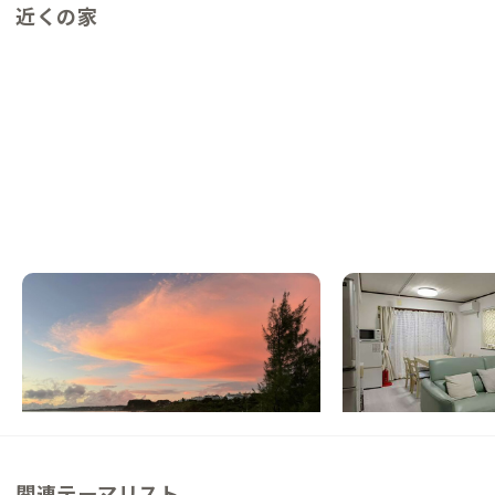
近くの家
沖縄平安座A邸
沖縄那覇G邸
沖縄県
戸建て
沖縄県
戸建て
【まるっと貸切専用】海中道路を越えて向か
【那覇空港から20分
う離島集落の暮らし
と文化を感じる家
この家からの距離 14km
この家からの距離 16km
関連テーマリスト