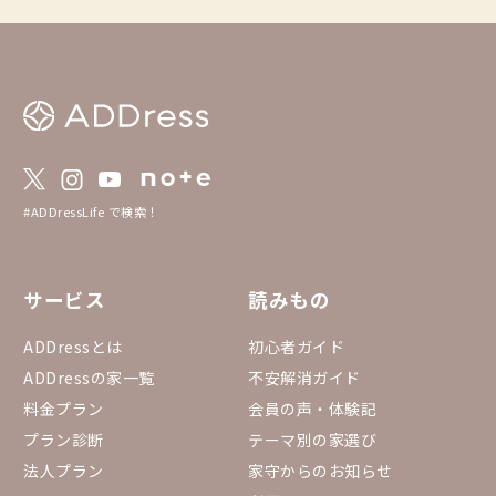
みて、この機会に入会
だいた家守さん、ありがとうございました！
ょうか？ 📢部活動一覧と入部（エントリ
会員の皆さんの選択肢を、よりマッチしたも
ー）方法⬇️ https://addr
のにしていけますと何よりです。 ※順次拡
e/31be6ff11f8b4700
大予定です！
#ADDressLife で検索！
サービス
読みもの
ADDressとは
初心者ガイド
ADDressの家一覧
不安解消ガイド
料金プラン
会員の声・体験記
プラン診断
テーマ別の家選び
法人プラン
家守からのお知らせ