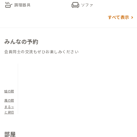
skillet
chair
す。
調理器具
ソファ
高台にあるため、その公園の駐車場からは沖縄市を一望するこ
すべて表示
とができ、夜景も綺麗です。
心地の良い時間を過ごすのにおすすめです。
みんなの予約
会員同士の交流もぜひお楽しみください
蛙の間
風の間
まるっ
と貸切
部屋