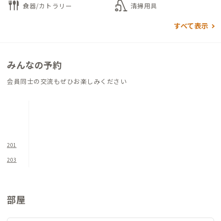
flatware
vacuum
食器/カトラリー
清掃用具
ます。
すべて表示
シェアハウス併設型の物件ですので、ADDress会員とシェアハ
ウス住民との交流が大きな魅力。互いに地域の情報交換をする
ことができます。また、施設はDIYをコンセプトにしているの
みんなの予約
で、関わる人たちで話し合い、より快適で楽しい空間を随時作り
会員同士の交流もぜひお楽しみください
上げていく「参加型家づくり」という点も特徴です。
201
203
部屋