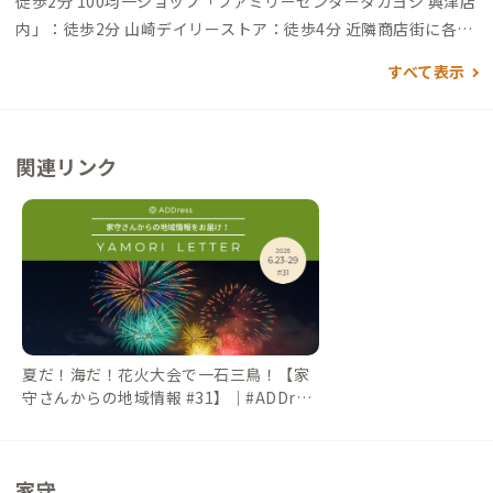
徒歩2分 100均一ショップ「ファミリーセンタータカヨシ 興津店
内」：徒歩2分 山崎デイリーストア：徒歩4分 近隣商店街に各種
飲食店あり、Aozoraカフェ、中華料理 松葉屋飯店、カフェドル
すべて表示
フィン、おしだり寿司、リーフハウス、etc...、いずれも徒歩10
分以内
関連リンク
夏だ！海だ！花火大会で一石三鳥！【家
守さんからの地域情報 #31】｜#ADDres
sLife（アドレスライフ）
家守