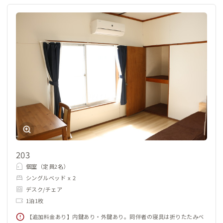
203
個室（定員2名）
シングルベッド x 2
デスク/チェア
1泊1枚
【追加料金あり】内鍵あり・外鍵あり。同伴者の寝具は折りたたみベ