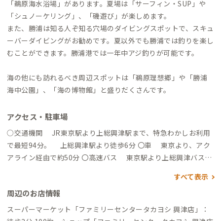
「鵜原海水浴場」があります。夏場は「サーフィン・SUP」や
「シュノーケリング」、「磯遊び」が楽しめます。
また、勝浦は知る人ぞ知る穴場のダイビングスポットで、スキュ
ーバーダイビングがお勧めです。夏以外でも勝浦では釣りを楽し
むことができます。勝浦港では一年中アジ釣りが可能です。
海の他にも訪れるべき周辺スポットは「鵜原理想郷」や「勝浦
海中公園」、「海の博物館」と盛りだくさんです。
アクセス・駐車場
○交通機関 JR東京駅より上総興津駅まで、特急わかしお利用
で最短94分。 上総興津駅より徒歩6分 〇車 東京より、アク
アライン経由で約50分 〇高速バス 東京駅より上総興津バス停
まで高速バスで約121分。上総興津バス停より徒歩12分。
すべて表示
周辺のお店情報
スーパーマーケット「ファミリーセンタータカヨシ 興津店」：