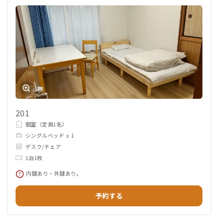
201
個室（定員1名）
シングルベッド x 1
デスク/チェア
1泊1枚
内鍵あり・外鍵あり。
予約する