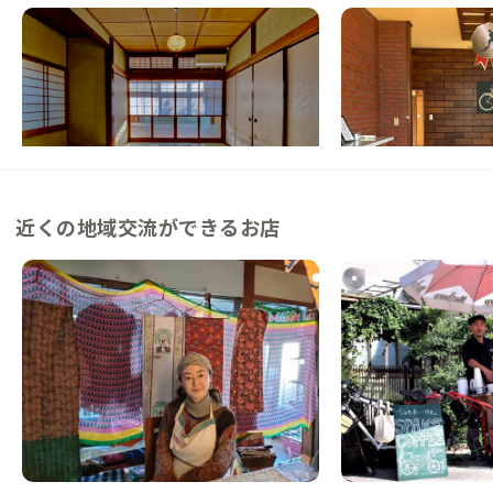
一宮B邸
千倉C邸
千葉県
戸建て
千葉県
戸建て
【駅徒歩6分】海も近くサーファーに人気の
【海まで徒歩10分】
町にある家
でインテリアを楽しむ
この家からの距離 28km
この家からの距離 32km
近くの地域交流ができるお店