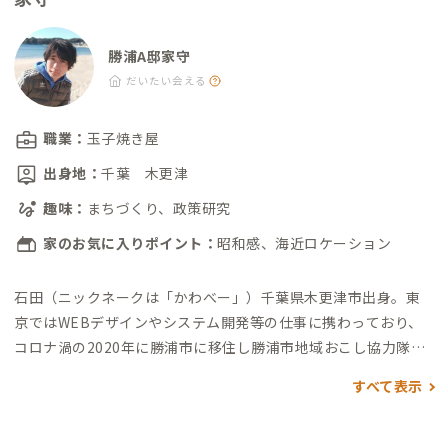
勝浦A邸家守
だいたい会える
職業：
玉子焼き屋
出身地：
千葉 木更津
趣味：
まちづくり、政策研究
家のお気に入りポイント：
昭和感、海近ロケーション
石田（ニックネークは「かわべー」）
千葉県木更津市出身。
東
京ではWEBデザインやシステム開発等の仕事に携わっており、
コロナ渦の2020年に勝浦市に移住し勝浦市地域おこし協力隊と
なり、日本三大朝市として長い歴史と風情ある勝浦朝市の活性化
すべて表示
を2023年3月まで担当。
また、同市における地域課題解決に向け
た取り組みとして、空き家再生、関係人口増加、そして移住者獲
得等に力を入れていく必要性を感じ、2021年より旧民宿物件を