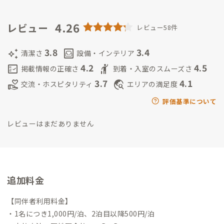
再生して「興津SUZUEIシェアハウス」をオープン。
ADDressの
根柢思想となる、「全国創生」「人口シェアリング」「関係人
4.26
レビュー
レビュー58件
口」等の考え方への強い共感とプラットフォームの持つ可能性
に惹かれ、シェアハウスの一部を2021年8月よりADDressとし
3.8
3.4
auto_awesome
living
清潔さ
設備・インテリア
て運用する事に。
家守は、勝浦朝市でだし巻き卵を販売してい
4.2
4.5
fact_check
hail
掲載情報の正確さ
到着・入室のスムーズさ
ますので、朝市で見かけた際にはお声掛けください。（雨天・強
3.7
4.1
volunteer_activism
travel_explore
交流・ホスピタリティ
エリアの満足度
風時を除く土曜、日曜日のみ）
評価基準について
レビューはまだありません
追加料金
【同伴者利用料金】
・1名につき1,000円/泊、2泊目以降500円/泊