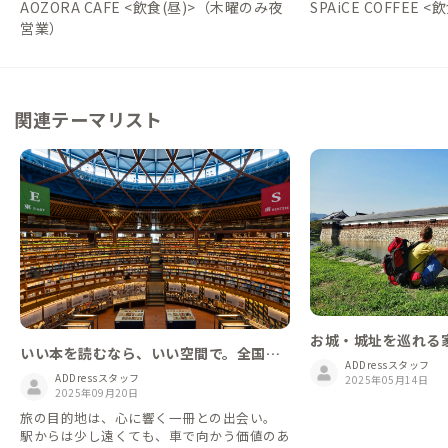
AOZORA CAFE <飲食(昼)>（木曜のみ夜
SPAiCE COFFEE 
営業）
関連テーマリスト
お城・城址を巡れる
いい本を読むなら、いい空間で。全国の
ADDressスタッフ
美しい図書館まとめました
ADDressスタッフ
2025年05月14日
2025年09月20日
旅の目的地は、心に響く一冊との出会い。
駅からは少し遠くても、車で向かう価値のあ