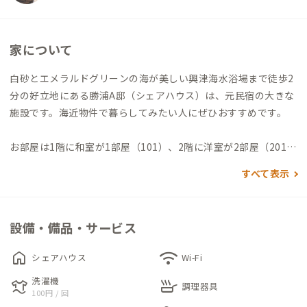
家について
白砂とエメラルドグリーンの海が美しい興津海水浴場まで徒歩2
分の好立地にある勝浦A邸（シェアハウス）は、元民宿の大きな
施設です。海近物件で暮らしてみたい人にぜひおすすめです。
お部屋は1階に和室が1部屋（101）、2階に洋室が2部屋（201、
203）の合計3部屋。
すべて表示
101は布団が2人分用意されていて、最大2名まで利用可能。
201はシングルベッド1つ、203はシングルベッドと同伴者用の
折りたたみベッドが1つずつ、どちらの個室にも80cm×135cm
設備・備品・サービス
の大きめのデスクが用意されています。
home
wifi
シェアハウス
Wi-Fi
共有部分はキッチン、ダイニング、浴室、洗面所、トイレ、お
洗濯機
laundry
skillet
庭。ダイニングではパソコン作業が可能です。4人掛けテーブル
調理器具
100円 / 回
が2台、ダイニングチェアが4脚、スタッキングチェアが5脚あり