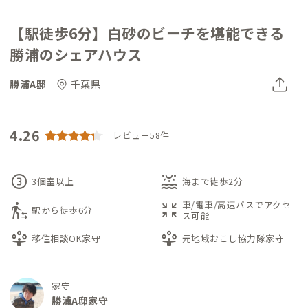
【駅徒歩6分】白砂のビーチを堪能できる
勝浦のシェアハウス
勝浦A邸
千葉県
4.26
レビュー58件
counter_3
water_lux
3個室以上
海まで徒歩2分
車/電車/高速バスでアクセ
transfer_within_a_station
zoom_in_map
駅から徒歩6分
ス可能
person_play
person_play
移住相談OK家守
元地域おこし協力隊家守
家守
勝浦A邸家守