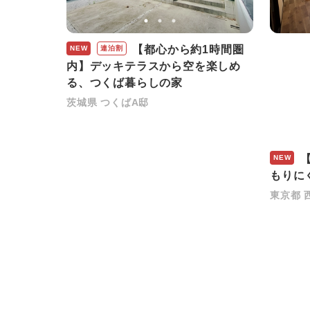
【都心から約1時間圏
NEW
連泊割
内】デッキテラスから空を楽しめ
る、つくば暮らしの家
茨城県 つくばA邸
【
NEW
もりに
東京都 