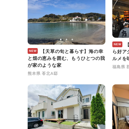
【
NEW
【天草の旬と暮らす】海の幸
ら好ア
NEW
と畑の恵みを囲む、もうひとつの我
ルメを
が家のような家
福島県 
熊本県 苓北A邸