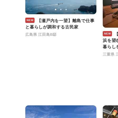
Live wherever you love.
【瀬戸内を一望】離島で仕事
NEW
と暮らしが調和する古民家
【
NEW
広島県 江田島B邸
浜を望
暮らし
三重県 