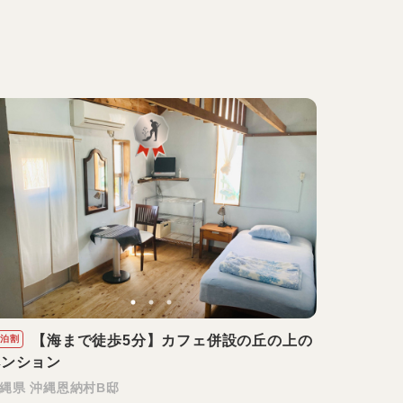
【海まで徒歩5分】カフェ併設の丘の上の
泊割
ペンション
縄県 沖縄恩納村B邸