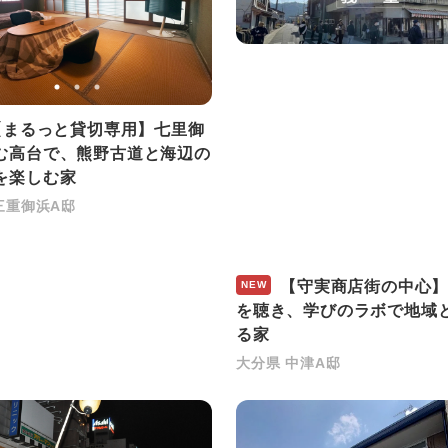
まるっと貸切専用】七里御
む高台で、熊野古道と海辺の
を楽しむ家
三重御浜A邸
【守実商店街の中心】
NEW
を聴き、学びのラボで地域
る家
大分県 中津A邸