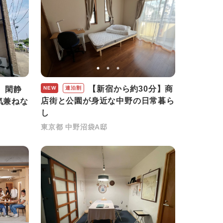
【新宿から約30分】商
】閑静
NEW
連泊割
店街と公園が身近な中野の日常暮ら
気兼ねな
し
東京都 中野沼袋A邸