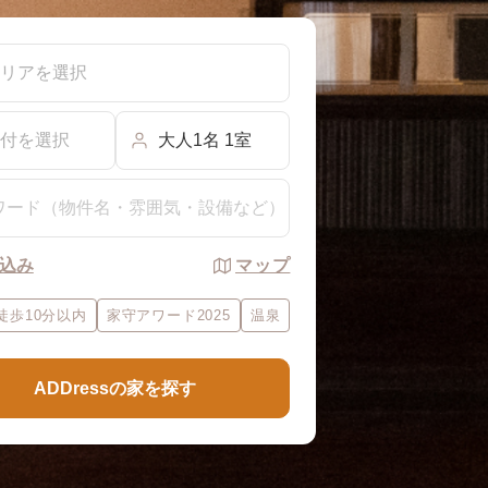
リアを選択
付を選択
大人1名 1室
込み
マップ
徒歩10分以内
家守アワード2025
温泉
ADDressの家を探す