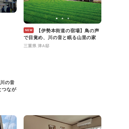
【伊勢本街道の宿場】鳥の声
NEW
で目覚め、川の音と眠る山里の家
三重県 津A邸
川の音
とつなが