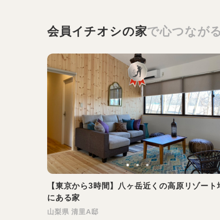
会員イチオシの家
で心つなが
【東京から3時間】八ヶ岳近くの高原リゾート
にある家
山梨県 清里A邸