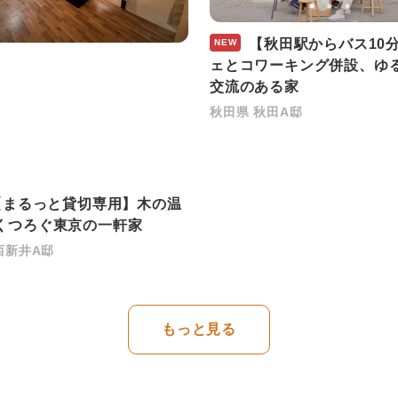
【秋田駅からバス10
NEW
ェとコワーキング併設、ゆ
交流のある家
秋田県 秋田A邸
まるっと貸切専用】木の温
くつろぐ東京の一軒家
西新井A邸
もっと見る