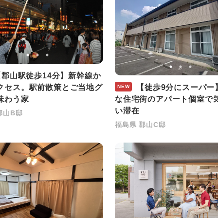
郡山駅徒歩14分】新幹線か
【徒歩9分にスーパー
クセス。駅前散策とご当地グ
NEW
な住宅街のアパート個室で
味わう家
い滞在
郡山B邸
福島県 郡山C邸