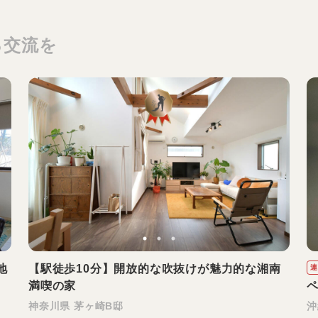
る交流を
地
【駅徒歩10分】開放的な吹抜けが魅力的な湘南
連
満喫の家
神奈川県 茅ヶ崎B邸
沖