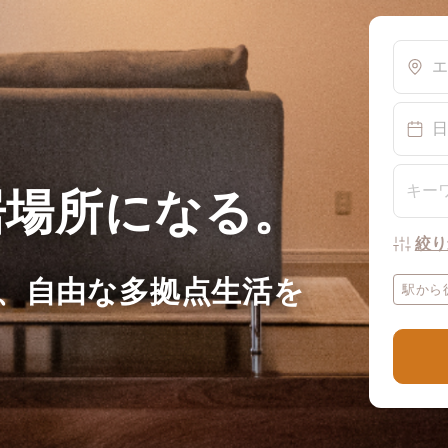
エ
日
居場所になる。
絞り
、自由な多拠点生活を
駅から