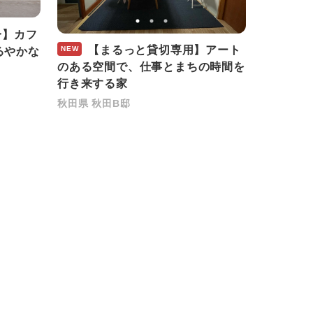
分】カフ
【まるっと貸切専用】アート
NEW
るやかな
のある空間で、仕事とまちの時間を
行き来する家
秋田県 秋田B邸