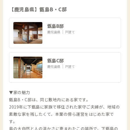
【鹿児島県】甑島B・C邸
甑島B邸
鹿児島県
戸建て
甑島C邸
鹿児島県
戸建て
▼家の魅力
甑島B・C邸は、同じ敷地内にある家です。
2019年に下甑島に家族で移住された家守ご夫婦が、地域の
素敵な家を残したくて、本業の傍ら運営をはじめた家で
す。
島の大自然と人の温かさに恵まれたこの場所で、下甑島の