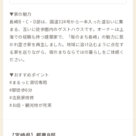
▼家の魅力
長崎B・C・D邸は、国道324号から一本入った道沿いに集
まる、互いに徒歩圏内のゲストハウスです。オーナーは上
海での経験も持つ建築家で、「坂のまち長崎」の魅力に惹
かれ空き家を再生しました。地域に溶け込むように点在す
る家を巡りながら、坂のまちならではの暮らしをご体感く
ださい。
▼おすすめポイント
#まるっと貸切専用
#駅徒歩6分
#古民家改修
#お店・観光地が充実
【宮崎県】都農B邸