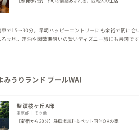
【駅徒歩7分】下町の情緒あふれる、西尾久の生活
車で15〜30分。早朝ハッピーエントリーにも余裕で間に合
れる立地。連泊や閑散期狙いの賢いディズニー旅にも最適です
よみうりランド プールWAI
聖蹟桜ヶ丘A邸
東京都
その他
【新宿から30分】駐車場無料＆ペット同伴OKの家