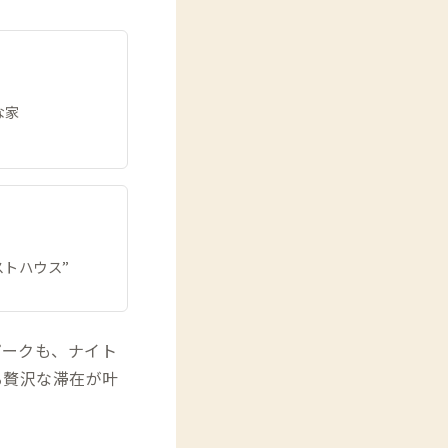
な家
トハウス”
パークも、ナイト
る贅沢な滞在が叶