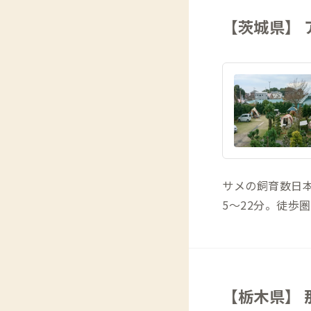
【茨城県】
サメの飼育数日
5〜22分。徒歩
【栃木県】