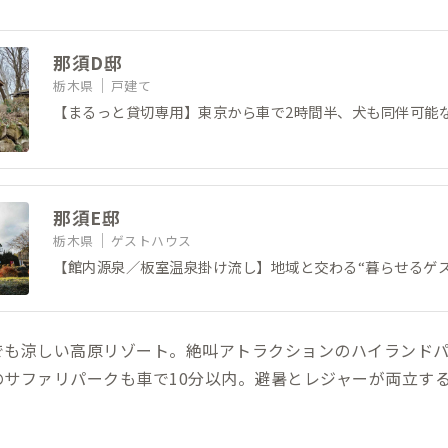
那須D邸
栃木県
戸建て
【まるっと貸切専用】東京から車で2時間半、犬も同伴可能
那須E邸
栃木県
ゲストハウス
【館内源泉／板室温泉掛け流し】地域と交わる“暮らせるゲス
でも涼しい高原リゾート。絶叫アトラクションのハイランド
のサファリパークも車で10分以内。避暑とレジャーが両立す