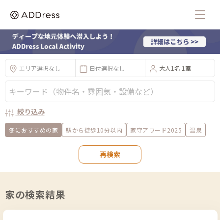
エリア選択なし
日付選択なし
大人1名 1室
絞り込み
冬におすすめの家
駅から徒歩10分以内
家守アワード2025
温泉
再検索
家の検索結果