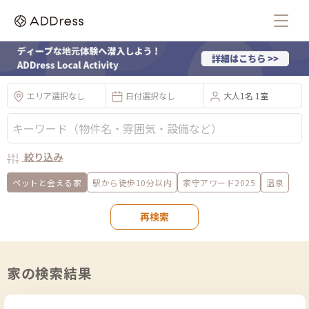
エリア選択なし
日付選択なし
大人1名 1室
絞り込み
ペットと会える家
駅から徒歩10分以内
家守アワード2025
温泉
再検索
家の検索結果