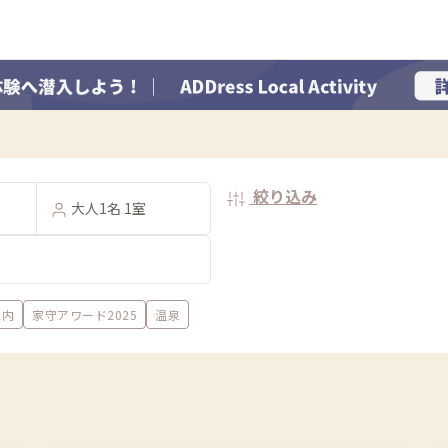
絞り込み
大人1名 1室
以内
家守アワード2025
温泉