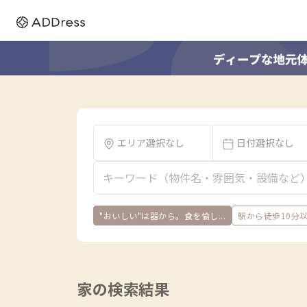
エリア選択なし
日付選択なし
"おいしい"は器から。食を愉し...
駅から徒歩10分
家の検索結果