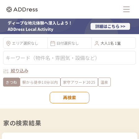
エリア選択なし
日付選択なし
大人1名 1室
絞り込み
きつね
駅から徒歩10分以内
家守アワード2025
温泉
再検索
家の検索結果