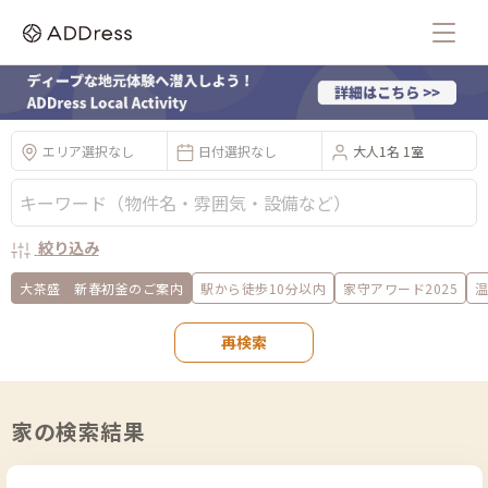
エリア選択なし
日付選択なし
大人1名 1室
絞り込み
大茶盛 新春初釜のご案内
駅から徒歩10分以内
家守アワード2025
再検索
家の検索結果