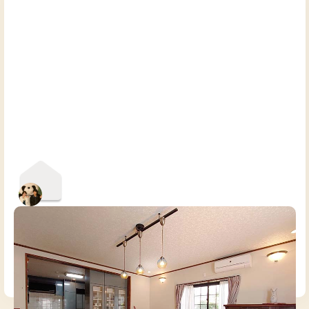
大和西大寺A邸
奈良県
戸建て
【なんば・京都まで1時間】広々キッチンで料理を楽しめる家
連泊割
7泊6枚