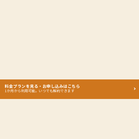
料金プランを見る・お申し込みはこちら
1か月から利用可能。いつでも解約できます