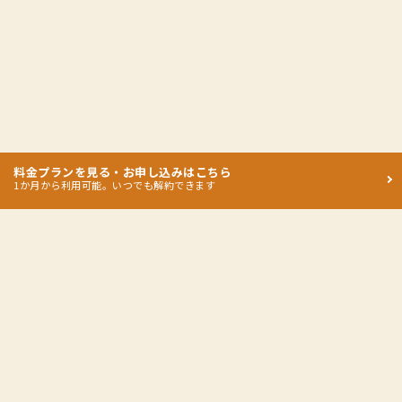
料金プランを見る・お申し込みはこちら
1か月から利用可能。いつでも解約できます