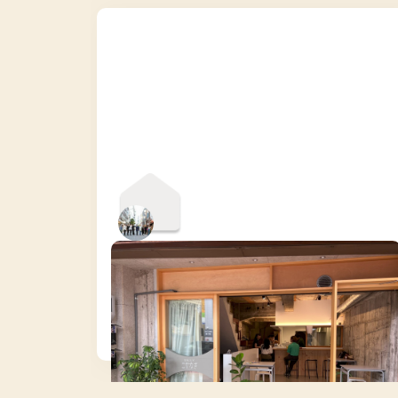
岐阜C邸
岐阜県
シェアハウス
【商店街で暮らす】歴史ある柳ヶ瀬の商店街、1
棟リノベビル