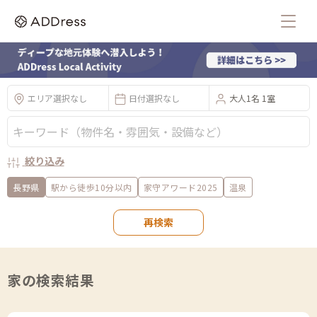
エリア選択なし
日付選択なし
大人1名 1室
絞り込み
長野県
駅から徒歩10分以内
家守アワード2025
温泉
再検索
家の検索結果