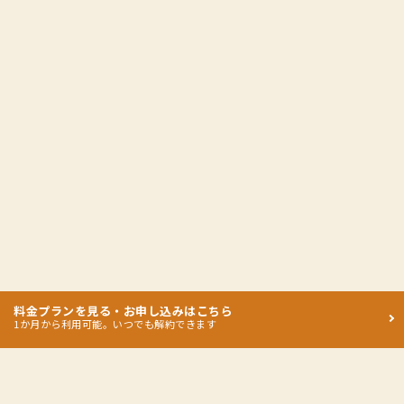
料金プランを見る・お申し込みはこちら
1か月から利用可能。いつでも解約できます