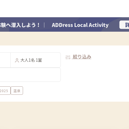
絞り込み
大人1名 1室
025
温泉