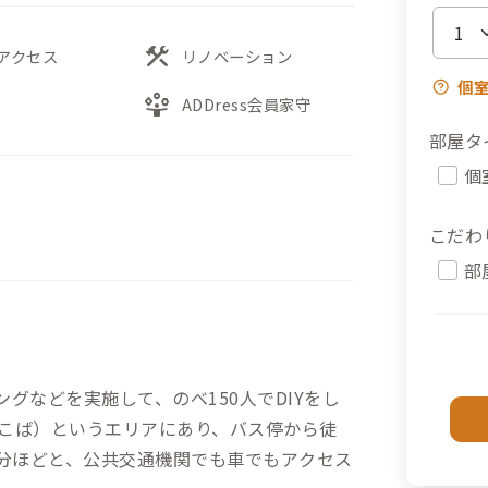
construction
アクセス
リノベーション
個
person_play
ADDress会員家守
部屋タ
個
こだわ
部
グなどを実施して、のべ150人でDIYをし
こば）というエリアにあり、バス停から徒
0分ほどと、公共交通機関でも車でもアクセス