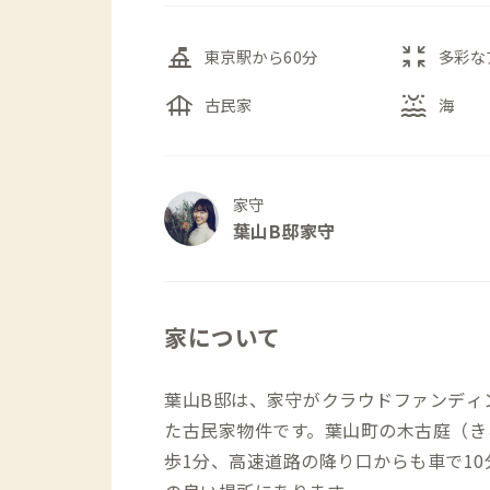
things_to_do
zoom_in_map
東京駅から60分
多彩な
foundation
water_lux
古民家
海
家守
葉山B邸家守
家について
葉山B邸は、家守がクラウドファンディン
た古民家物件です。葉山町の木古庭（き
歩1分、高速道路の降り口からも車で1