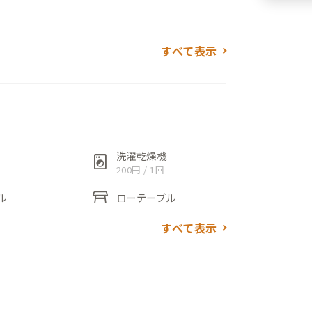
空間は、南向きのためどの個室にも温かな
すべて表示
機付きドラム式洗濯機が完備されており、
きます。
範囲にお店が点在しています。予約必須の
、喫茶『木古庭コーヒー』などが徒歩圏内にあり、
海沿いとはまた違った、葉山の穏やかな日
洗濯乾燥機
local_laundry_service
200円 / 1回
。
table_restaurant
ル
ローテーブル
すべて表示