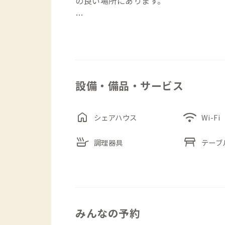
の良い場所にあります。
古民家ならではの可愛らしい建具が残る
光が差し込みます。広いキッチンや乾燥
長期の滞在でも快適に生活することがで
設備・備品・サービス
周辺は静かな環境ですが、歩いていける
蕎麦屋『LITTLE KITCHEN』や
仕事の合間や休日の散策も楽しめます。
home
wifi
シェアハウス
Wi-Fi
常を暮らすように味わってみてください
skillet
table_restaurant
調理器具
テーブ
みんなの予約