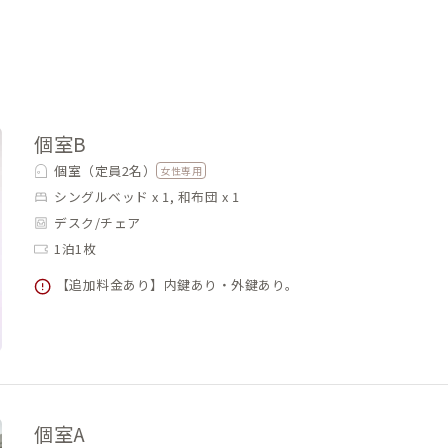
個室B
個室（定員2名）
女性専用
シングルベッド x 1, 和布団 x 1
デスク/チェア
1泊1枚
【追加料金あり】内鍵あり・外鍵あり。
個室A