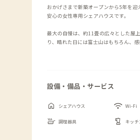
おかげさまで新築オープンから5年を迎
安心の女性専用シェアハウスです。
最大の自慢は、約11畳の広々とした屋上
り、晴れた日には富士山はもちろん、感
まで楽しめます。チェアで風を感じなが
い。
建物はシェアハウス専用に設計されて
設備・備品・サービス
【2階：LDK】
IH搭載のアイランドキッチンには、ヘ
home
wifi
シェアハウス
Wi-Fi
家電や、ダイソン製品を完備。豆から挽
skillet
blender
美味しいコーヒーを片手に、広々とした
調理器具
キッチ
す。