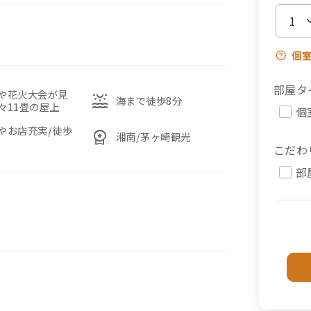
個
部屋タ
や花火大会が見
water_lux
海まで徒歩8分
々11畳の屋上
個
やお店充実/徒歩
workspace_premium
湘南/茅ヶ崎観光
こだわ
部