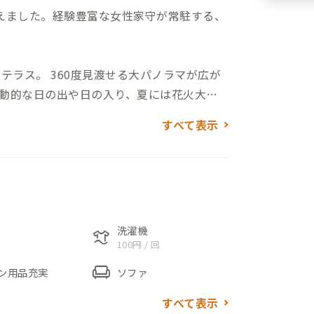
えました。経験豊富な女性家守が常駐する、
テラス。 360度見渡せる大パノラマが広が
動的な日の出や日の入り、夏には花火大会
ら、最高のチルタイムをお過ごしくださ
すべて表示
おり、快適さと機能性を追求しました。
ルシオ・バルミューダといった人気キッチン
洗濯機
laundry
100円 / 回
けるコーヒーメーカーもご用意しました。
chair
ダイニングでのリモートワークも捗りま
ン用品充実
ソファ
すべて表示