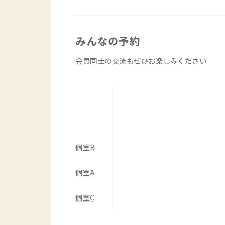
【1階：水回り】
24時間利用可能なのが嬉しいポイント
・バスルーム：髪に優しいエステシャ
みんなの予約
・ランドリー：ガス式乾燥機を完備。約
会員同士の交流もぜひお楽しみください
風量の強いドライヤーもあり、女性に嬉
家守（管理人）の部屋は1階、シェアハウ
よい距離感で交流を楽しめます。個室は
点としても、ワーケーションの場として
個室B
個室A
個室C