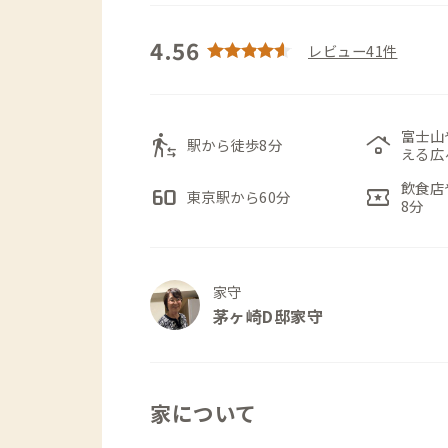
4.56
レビュー41件
富士山
transfer_within_a_station
roofing
駅から徒歩8分
える広
飲食店
60fps
local_activity
東京駅から60分
8分
家守
茅ヶ崎D邸家守
家について