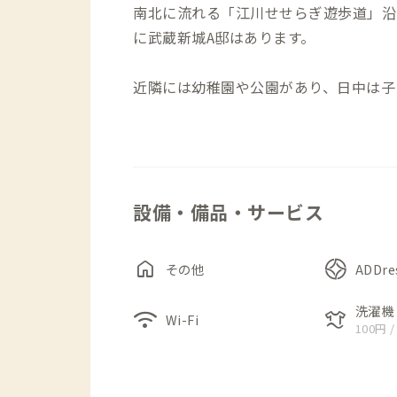
南北に流れる「江川せせらぎ遊歩道」沿い
に武蔵新城A邸はあります。
近隣には幼稚園や公園があり、日中は子
夜は一変して静かな雰囲気に。
この家の特徴は、マンションの2部屋を
2～3人で暮らすほどの広さでしたが、
設備・備品・サービス
来できるようにしました。ワークスペース
室、と異なる設えとなっているので、仕
407号室の洋室にはデスクとチェア、4
home
その他
ADDr
座布団が用意されています。
洗濯機
wifi
laundry
Wi-Fi
100円 /
バルコニーには人工芝や木のフロアタイ
来したくなる」場所です。
バルコニーからは「江川せせらぎ遊歩道