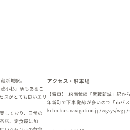
武蔵新城駅。
アクセス・駐車場
武蔵小杉」駅もあるこ
【電車】 JR南武線「武蔵新城」駅から徒歩8分 【バス】 新
セスがとても良いエリ
年新町で下車 路線が多いので「市バ
kcbn.bus-navigation.jp/wgsys/wgp/
実しており、日常の
茶店、定食屋に加
広いジャンルの飲食