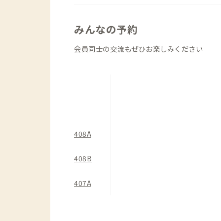
じられるのがちょっと嬉しいところ。遊
の時期にまた訪れよう、そんな気持ちに
みんなの予約
ダイニング、ワークスペースはややコン
会員同士の交流もぜひお楽しみください
な料理には不向きかもしれません。ただ
で、食事には困りません。日替わりで飲
ひ楽しいひと時を堪能してください。
408A
408B
407A