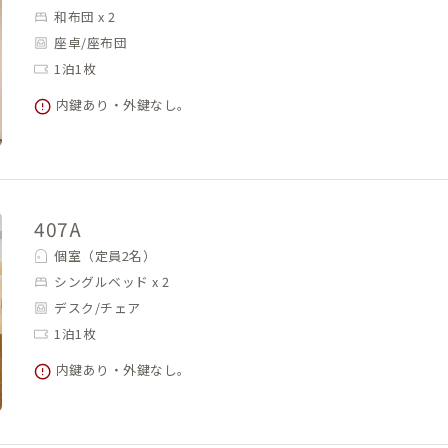
和布団 x 2
座卓/座布団
1泊1枚
内鍵あり・外鍵なし。
407A
個室（定員2名）
シングルベッド x 2
デスク/チェア
1泊1枚
内鍵あり・外鍵なし。