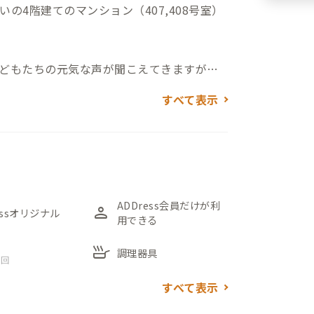
の4階建てのマンション（407,408号室）
どもたちの元気な声が聞こえてきますが、
すべて表示
バルコニーで繋いでいるところです。元々は
住戸間にある隔て板を取り払い、2部屋を行き
の407号室・ダイニングスペースの408号
事と団欒の切り替えがしやすいです。
07号室と408号室の和室にはそれぞれ座卓と
ADDress会員だけが利
person
essオリジナル
用できる
skillet
調理器具
 回
ルを敷き詰めてあり「ついつい裸足で行き
すべて表示
」が一望でき、4階でありながら水や緑が感