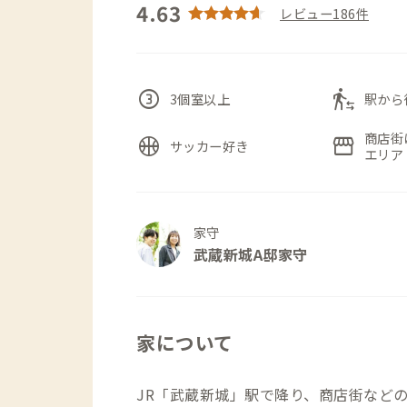
4.63
レビュー186件
counter_3
transfer_within_a_station
3個室以上
駅から
商店街
sports_basketball
storefront
サッカー好き
エリア
家守
武蔵新城A邸家守
家について
JR「武蔵新城」駅で降り、商店街など