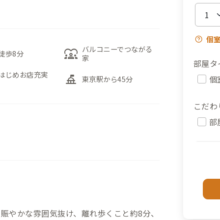
個
バルコニーでつながる
diversity_1
徒歩8分
家
部屋タ
はじめお店充実
things_to_do
個
東京駅から45分
こだわ
部
の賑やかな雰囲気抜け、離れ歩くこと約8分、