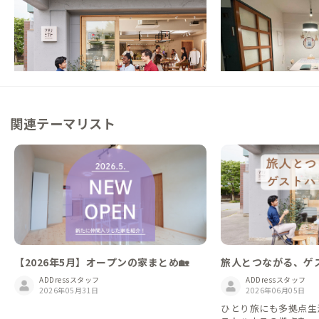
NEW
NEW
秋田県
ゲストハウス
秋田県
ゲストハウス
【秋田駅からバス10分】カフェとコワーキ
【まるっと貸切専用】
ング併設、ゆるやかな交流のある家
仕事とまちの時間を行
この家からの距離 0km
この家からの距離 0km
関連テーマリスト
【2026年5月】オープンの家まとめ🏡
旅人とつながる、ゲ
ADDressスタッフ
ADDressスタッフ
2026年05月31日
2026年06月05日
ひとり旅にも多拠点生活