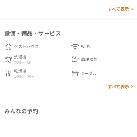
すべて表示
秋田駅からバスで約10分、4階建てマンションをリノベーション
した建物の一角にあり、仕事時間と部屋時間を切り替えながら過
ごせる家です。昼は大画面を活用して作業に集中し、夜は映画鑑
設備・備品・サービス
賞やライブ鑑賞、スポーツ観戦など、思い思いの時間をお過ごし
いただけます。
home
wifi
ゲストハウス
Wi-Fi
洗濯機
laundry
skillet
室内には高速光回線を導入しており、リモートワークやウェブ会
調理器具
300円 / 回
議にも快適にご利用いただけます。建物1階にはカフェ、4階に
乾燥機
heat
table_restaurant
テーブル
はコワーキングスペース（ご滞在中は無料でご利用可能）が併
100円 / 30分
設されています。コーヒーでひと息ついたり、開かれた空間で自
すべて表示
然な出会いを楽しんだり、より仕事に適した環境で作業したり
と、用途に合わせて柔軟にお過ごしいただける環境です。
みんなの予約
カフェでは、スペシャルティコーヒーのほか、秋田の食材と世
界各地の調理法を掛け合わせたランチやスイーツをご提供して
います。また、English CafeやPOP-UPイベントなども定期的に
開催され、地域内外の多様な人々が交わる場となっています。