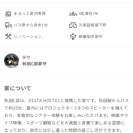
nest_multi_room
groups_3
まるっと貸切専用
4名滞在OK
commute
castle
バス停から徒歩1分
久保田城城下町
construction
person_play
リノベーション
映像制作家守
家守
秋田C邸家守
家について
秋田C邸は、DELTA HOSTELと提携した家です。秋田駅からバス
で約10分、室内にはプロジェクターと8つのスピーカーを備えて
おり、本格的なシアター体験をお楽しみいただけます。映画やラ
イブ映像、スポーツ観戦などを大画面と音響で楽しめる空間に
なっており、自宅とは少し違った時間の過ごし方ができます。