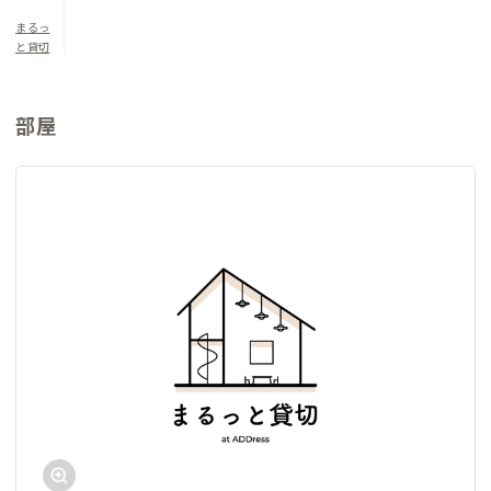
まるっ
コワーキングスペースに併設されたシェアオフィスには、運営
と貸切
元の映像制作会社のオフィスも入居しており、滞在をきっかけに
仕事や活動のつながりが生まれることもあります。
部屋