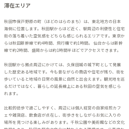
滞在エリア
秋田市保戸野原の町（ほどのはらのまち）は、東北地方の日本
海側に位置します。秋田駅からほど近く、駅周辺の利便性と住宅
街の落ち着いた空気感をどちらも感じられるエリアです。東京か
らは秋田新幹線で約4時間、飛行機で約1時間。 仙台からは新幹
線で約2時間、盛岡からは約1時間半ほどでアクセスできます。
秋田駅から拠点周辺にかけては、久保田城の城下町として発展
した歴史ある地域です。今も昔ながらの商店や住宅が残り、街を
歩いていると地域の日常の風景に自然と出会えます。観光地を巡
るだけではなく、暮らしの延長線上にある秋田の空気を感じら
れます。
比較的徒歩で過ごしやすく、周辺には個人経営の自家焙煎カフ
ェや雑貨店、飲食店が点在し、街歩きをしながらお気に入りの
場所を見つける楽しみがあります。千秋公園や美術館などの文化