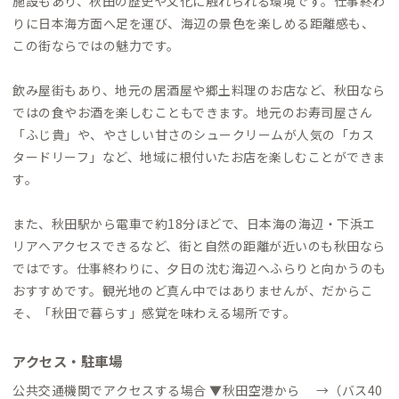
施設もあり、秋田の歴史や文化に触れられる環境です。仕事終わ
りに日本海方面へ足を運び、海辺の景色を楽しめる距離感も、
この街ならではの魅力です。
飲み屋街もあり、地元の居酒屋や郷土料理のお店など、秋田なら
ではの食やお酒を楽しむこともできます。地元のお寿司屋さん
「ふじ貴」や、やさしい甘さのシュークリームが人気の「カス
タードリーフ」など、地域に根付いたお店を楽しむことができま
す。
また、秋田駅から電車で約18分ほどで、日本海の海辺・下浜エ
リアへアクセスできるなど、街と自然の距離が近いのも秋田なら
ではです。仕事終わりに、夕日の沈む海辺へふらりと向かうのも
おすすめです。観光地のど真ん中ではありませんが、だからこ
そ、「秋田で暮らす」感覚を味わえる場所です。
アクセス・駐車場
公共交通機関でアクセスする場合 ▼秋田空港から →（バス40