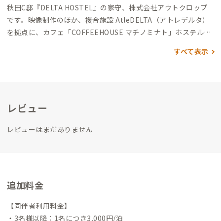
秋田C邸『DELTA HOSTEL』の家守、株式会社アウトクロップ
です。
映像制作のほか、
複合施設 AtleDELTA（アトレデルタ）
を拠点に、
カフェ「COFFEEHOUSE マチノミナト」
ホステル
「DELTA HOSTEL （デルタホステル）」
ワークスペース「Crea
すべて表示
tors' Garage （クリエイターズガレージ）」
の運営をしていま
す。
「アウトクロップ（Outcrop）」には、“埋もれていたもの
が地表に現れる”という意味があります。
社会の中で埋もれてし
まっている価値あるものを掘り起こし、その物語を世界へ届け
レビュー
ることで、新しい流れを生み出したい。
そんな想いを込めて活動
しています。
私たちは、一度途絶えた固定種の大根を題材にした
レビューはまだありません
ドキュメンタリー映画『沼山からの贈りもの』の制作をきっか
けに活動をスタートしました。
現在は、“今、秋田の人に観ても
らいたい映画”を月に1回上映するミニシアター「アウトクロッ
プ・シネマ」の運営や、さまざまな人が集い、協創する複合拠
点「Atle DELTA」の運営に取り組んでいます。
C邸のある建物の
追加料金
4階には私たちのオフィスもあり、日々この場所で仕事をしてい
ます。
施設内で見かけた際は、ぜひ気軽に声をかけていただけた
【同伴者利用料金】
ら嬉しいです。
・3名様以降：1名につき3,000円/泊