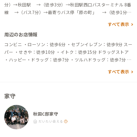
分）→秋田駅 →（徒歩3分）→秋田駅西口バスターミナル 8番
線 →（バス7分）→最寄りバス停「原の町」 →（徒歩1分）
→到着 ※秋田空港〜秋田駅間のリムジンバス時刻表は秋田中央
すべて表示
交通の公式サイトにてご確認いただけます。
https://www.akita
周辺のお店情報
-chuoukotsu.co.jp/rimzin.php?action=page&term=0&tab=
1&busstop=5
▼秋田駅から →（徒歩3分）→秋田駅西口バス
コンビニ ・ローソン：徒歩6分 ・セブンイレブン：徒歩9分 スー
ターミナル 8番線 →（バス7分）→最寄りバス停「原の町」
パー ・せきや：徒歩10分 ・イトク：徒歩15分 ドラッグストア
→（徒歩1分）→到着 ※秋田駅西口バスターミナル発のバス時刻
・ハッピー・ドラッグ：徒歩7分 ・ツルハドラッグ：徒歩7分 飲
表は秋田中央交通の公式サイトにてご確認いただけます。
http
食店 ・COFFEEHOUSE マチノミナト：徒歩0分（ホステルに併
すべて表示
s://www.akita-chuoukotsu.co.jp/busstop-search.html
自動
設のカフェ） ・Frank spice curry+：徒歩4分（お昼だけの大人
車でアクセスする場合 ▼秋田空港から →（一般道33分）→到
気スパイスカレー） ・川とパンと：徒歩8分（どれを食べても美
着 ▼秋田駅から →（一般道7分）→到着
味しい火曜・木曜のみのパン屋） ・交点：徒歩9分（本と過ごし
家守
たくなる喫茶店） ・鮨ふじ貴：徒歩14分（裏巻きが特に美味し
い地域のお寿司屋さん）
秋田C邸家守
だいたい会える