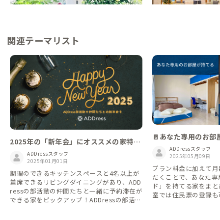
関連テーマリスト
🚪あなた専用のお部屋で
2025年の「新年会」にオススメの家特
を広げよう｜専用ベ
ADDressスタッフ
集！ADDress部活動などコミュニティ仲
ADDressスタッフ
2025年05月09日
間と企画しませんか？
2025年01月01日
プラン料金に加えて月
調理のできるキッチンスペースと4名以上が
だくことで、あなた専
着席できるリビングダイニングがあり、ADD
ド」を持てる家をまとめて
ressの部活動の仲間たちと一緒に予約滞在が
室では住民票の登録も
できる家をピックアップ！ADDressの部活動
地での暮らしや移住先
や仲間たちとの「新年会」を開くのに最適な
えてみたい方にもおす
家を取り上げてみました（徒歩圏内にある2