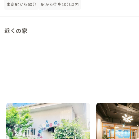
東京駅から60分
駅から徒歩10分以内
近くの家
古淵B邸
青葉台A邸
神奈川県
シェアハウス
神奈川県
シェアハウス
【駅徒歩12分】YOGAやよもぎ蒸しを楽しめ
【駅徒歩9分】渋谷ま
る癒しの家
のシェアハウス
この家からの距離 0km
この家からの距離 9km