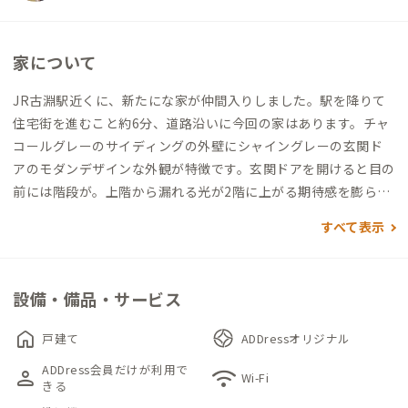
家について
JR古淵駅近くに、新たにな家が仲間入りしました。駅を降りて
住宅街を進むこと約6分、道路沿いに今回の家はあります。チャ
コールグレーのサイディングの外壁にシャイングレーの玄関ド
アのモダンデザインな外観が特徴です。玄関ドアを開けると目の
前には階段が。上階から漏れる光が2階に上がる期待感を膨らま
せます。２階のメインフロアに入る引き戸を引くと、外観の様子
すべて表示
とは一変して、オレンジと花柄のアクセントクロスが印象的なカ
ラフルなリビングが。それもそのはず、この家は元々女性専用の
シェアハウスとして運用されていたこともあり（現在のADDres
設備・備品・サービス
s古淵の家は男女共用です）、窓枠や廊下、棚の上など、ちょっ
としたところに当時の面影を残す小物が散りばめられており、可
home
戸建て
ADDressオリジナル
愛らしい空間になっています。リビング手前には仕事にもぴった
ADDress会員だけが利用で
person
wifi
りな折りたたみのハイカウンターとグリーンスツール、その先
Wi-Fi
きる
のダイニングスペースには使い込むことで味の出るパイン無垢