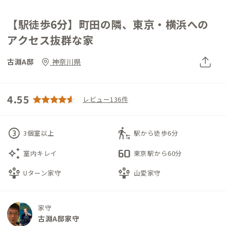
【駅徒歩6分】町田の隣、東京・横浜への
アクセス抜群な家
古淵A邸
神奈川県
4.55
レビュー136件
counter_3
transfer_within_a_station
3個室以上
駅から徒歩6分
auto_awesome
60fps
室内キレイ
東京駅から60分
person_play
person_play
Uターン家守
山愛家守
家守
古淵A邸家守