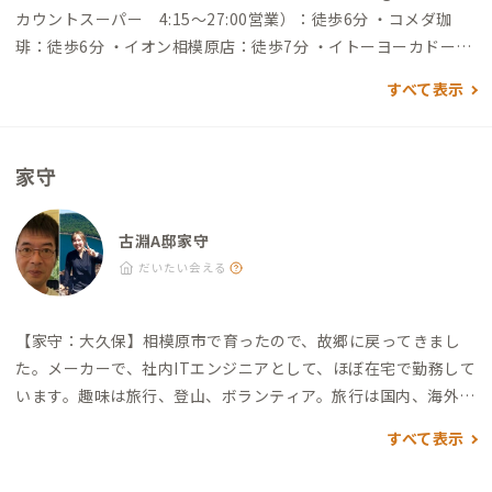
カウントスーパー 4:15〜27:00営業）：徒歩6分 ・コメダ珈
琲：徒歩6分 ・イオン相模原店：徒歩7分 ・イトーヨーカドー古
淵店：徒歩7分 ・とろけるハンバーグ 福よし 古淵店：徒歩7分
すべて表示
・鹿嶋神社：徒歩8分 ・相模原ゴルフクラブ：徒歩30分 ・薬師
池公園ウェルカムゲート：所要時間約20分 ※古淵駅改札口
前のバス停から古03（藤の台団地行）で今井谷戸下車後、徒歩5
家守
分
古淵A邸家守
だいたい会える
【家守：大久保】
相模原市で育ったので、故郷に戻ってきまし
た。
メーカーで、社内ITエンジニアとして、ほぼ在宅で勤務して
います。
趣味は旅行、登山、ボランティア。
旅行は国内、海外と
も行き、国内は47都道府県すべて、海外は世界一周も含め、56
すべて表示
の国・地域を訪問しました。
登山は最近あまり行けていません
が、日本の3位までの山（富士山、北岳、奥穂高岳）に登頂しま