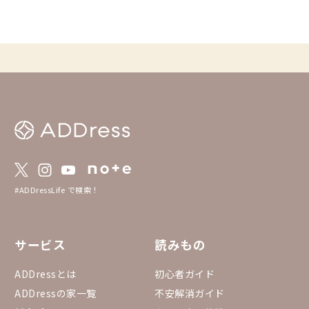
つの家に居住すること
物件での同時予約で複数名の利用が可能な家
ながら生活する「アド
も含まれます）。 ADDressの部活動にまだ
な自由な暮らし方を望
参加していない会員さんは、ぜひ以下の「部
肢の幅を広げてくれる
活動一覧」から趣味趣向の合うものを選んで
上の長期滞在に検討し
みて、この機会に入会してみてはいかがでし
👍 最新の空室状況・概要を見る👇 https://a
ょうか？ 📢部活動一覧と入部（エントリ
ddress-membersuppo
ー）方法⬇️ https://addresslove.notion.sit
ja/articles/15085946
e/31be6ff11f8b4700a20849a73500b04f
#ADDressLife で検索！
サービス
読みもの
ADDressとは
初心者ガイド
ADDressの家一覧
不安解消ガイド