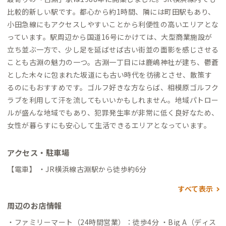
比較的新しい駅です。都心から約1時間、隣には町田駅もあり、
小田急線にもアクセスしやすいことから利便性の高いエリアとな
っています。駅周辺から国道16号にかけては、大型商業施設が
立ち並ぶ一方で、少し足を延ばせば古い街並の面影を感じさせる
ことも古淵の魅力の一つ。古淵一丁目には鹿嶋神社が建ち、鬱蒼
とした木々に包まれた坂道にも古い時代を彷彿とさせ、散策す
るのにもおすすめです。ゴルフ好きな方ならば、相模原ゴルフク
ラブを利用して汗を流してもいいかもしれません。地域パトロー
ルが盛んな地域でもあり、犯罪発生率が非常に低く良好なため、
女性が暮らすにも安心して生活できるエリアとなっています。
アクセス・駐車場
【電車】 ・JR横浜線古淵駅から徒歩約6分
すべて表示
周辺のお店情報
・ファミリーマート（24時間営業）：徒歩4分 ・Big A（ディス