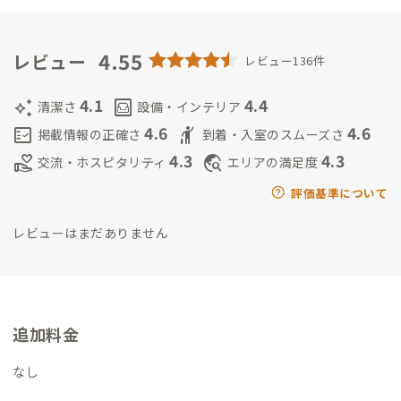
した。
ボランティアは、神奈川県秦野市で雑木林保全に取り組
んでいます。
2020年から日々散歩を続け“いろいろなところに散
歩に行けたら楽しい”と考えて2021年10月よりADDress会員
4.55
レビュー
レビュー136件
に。その中でたくさんの素晴らしい出会いの機会を得、もっと
貢献したいと考え、2022年8月から西八王子A邸家守になりまし
4.1
4.4
auto_awesome
living
清潔さ
設備・インテリア
た。
その後、故郷に帰る機会を得て、この度、古淵A邸家守に異
4.6
4.6
fact_check
hail
掲載情報の正確さ
到着・入室のスムーズさ
動しました。
皆様が古淵で快適に、楽しく過ごせるよう、がん
4.3
4.3
volunteer_activism
travel_explore
交流・ホスピタリティ
エリアの満足度
ばります。ぜひいらっしゃってください。
【サブ家守：ろびな】
2023年〜Addressフルホッパースタート🌍
神奈川県小田原育ち
評価基準について
🌊
仕事：整体師(個人事業で他にも色々してます)
お酒と人が大好
レビューはまだありません
きで気付いたら古淵シェアハウスのサブ管理人もしてました！
趣味＆好きな物：ジョギング、スポーツ全般、料理、お酒、読
書、映画、漫画、アニメ、雑談、観葉植物🪴、お香、銭湯・サ
ウナ開拓♨️、猫🐱、登山、海、美術館巡り、英会話
⬆こんな感
じで好奇心旺盛で新しい体験や知識を身に付ける事が大好きな
追加料金
ので気が合うなって思って頂けたら気軽にお話しましょう！
家
守の大久保さんとも仲良しなのでよく会員さん達と皆で乾杯🍻
なし
したりしてます！😽