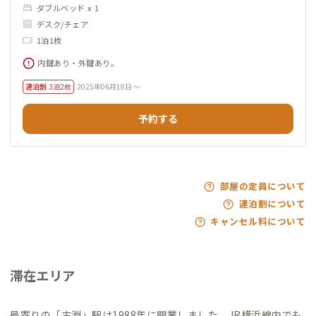
ダブルベッド x 1
デスク/チェア
1泊1枚
内鍵あり・外鍵あり。
連泊割
3泊2枚
2025年06月18日 ～
予約する
部屋の定員について
連泊割について
キャンセル料について
滞在エリア
最寄りの「古淵」駅は1988年に開業しました。JR横浜線内でも