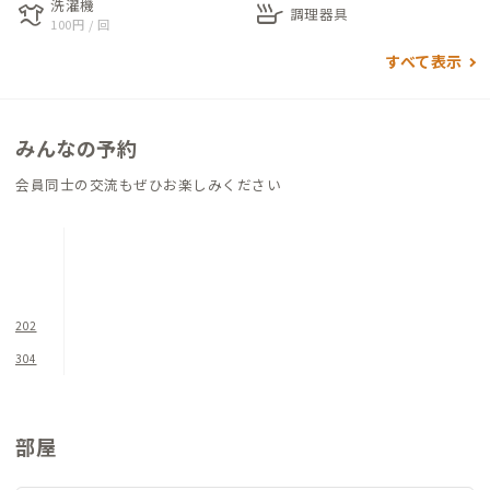
洗濯機
laundry
skillet
材のダイニングテーブルがあります。キッチンには、幅約2.7m
調理器具
100円 / 回
のゆとりあるシステムキッチンがあり、会員同士で一緒に料理を
すべて表示
楽しむにはおすすめの空間です。また、浴室も広々とした浴槽が
あるため、日々の仕事の疲れを取り除くのには最適です。清潔感
のある水回りなど女性にはおすすめの拠点となっています。
みんなの予約
会員同士の交流もぜひお楽しみください
202
304
部屋