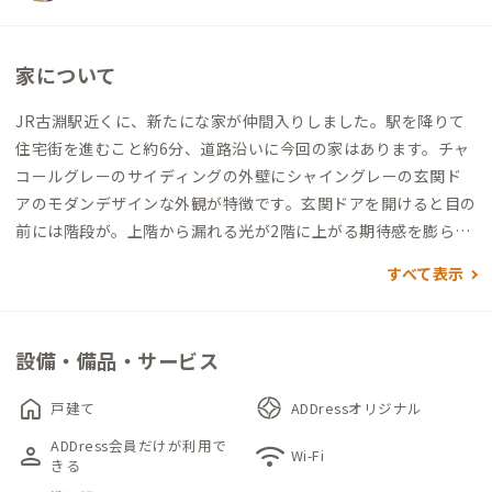
家について
JR古淵駅近くに、新たにな家が仲間入りしました。駅を降りて
住宅街を進むこと約6分、道路沿いに今回の家はあります。チャ
コールグレーのサイディングの外壁にシャイングレーの玄関ド
アのモダンデザインな外観が特徴です。玄関ドアを開けると目の
前には階段が。上階から漏れる光が2階に上がる期待感を膨らま
せます。２階のメインフロアに入る引き戸を引くと、外観の様子
すべて表示
とは一変して、オレンジと花柄のアクセントクロスが印象的なカ
ラフルなリビングが。それもそのはず、この家は元々女性専用の
シェアハウスとして運用されていたこともあり（現在のADDres
設備・備品・サービス
s古淵の家は男女共用です）、窓枠や廊下、棚の上など、ちょっ
としたところに当時の面影を残す小物が散りばめられており、可
home
戸建て
ADDressオリジナル
愛らしい空間になっています。リビング手前には仕事にもぴった
ADDress会員だけが利用で
person
wifi
りな折りたたみのハイカウンターとグリーンスツール、その先
Wi-Fi
きる
のダイニングスペースには使い込むことで味の出るパイン無垢