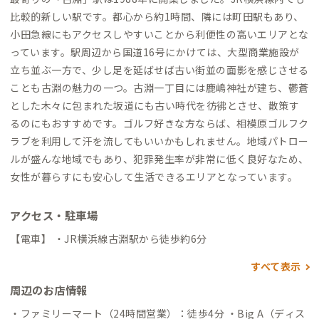
比較的新しい駅です。都心から約1時間、隣には町田駅もあり、
小田急線にもアクセスしやすいことから利便性の高いエリアとな
っています。駅周辺から国道16号にかけては、大型商業施設が
立ち並ぶ一方で、少し足を延ばせば古い街並の面影を感じさせる
ことも古淵の魅力の一つ。古淵一丁目には鹿嶋神社が建ち、鬱蒼
とした木々に包まれた坂道にも古い時代を彷彿とさせ、散策す
るのにもおすすめです。ゴルフ好きな方ならば、相模原ゴルフク
ラブを利用して汗を流してもいいかもしれません。地域パトロー
ルが盛んな地域でもあり、犯罪発生率が非常に低く良好なため、
女性が暮らすにも安心して生活できるエリアとなっています。
アクセス・駐車場
【電車】 ・JR横浜線古淵駅から徒歩約6分
すべて表示
周辺のお店情報
・ファミリーマート（24時間営業）：徒歩4分 ・Big A（ディス