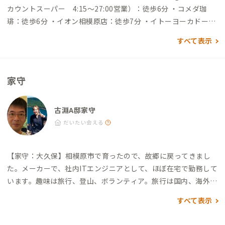
カウントスーパー 4:15〜27:00営業）：徒歩6分 ・コメダ珈
琲：徒歩6分 ・イオン相模原店：徒歩7分 ・イトーヨーカドー古
淵店：徒歩7分 ・とろけるハンバーグ 福よし 古淵店：徒歩7分
すべて表示
・鹿嶋神社：徒歩8分 ・相模原ゴルフクラブ：徒歩30分 ・薬師
池公園ウェルカムゲート：所要時間約20分 ※古淵駅改札口
前のバス停から古03（藤の台団地行）で今井谷戸下車後、徒歩5
家守
分
古淵A邸家守
だいたい会える
【家守：大久保】
相模原市で育ったので、故郷に戻ってきまし
た。
メーカーで、社内ITエンジニアとして、ほぼ在宅で勤務して
います。
趣味は旅行、登山、ボランティア。
旅行は国内、海外と
も行き、国内は47都道府県すべて、海外は世界一周も含め、56
すべて表示
の国・地域を訪問しました。
登山は最近あまり行けていません
が、日本の3位までの山（富士山、北岳、奥穂高岳）に登頂しま