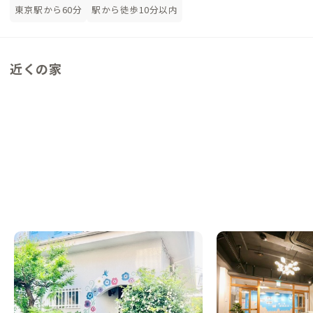
東京駅から60分
駅から徒歩10分以内
近くの家
古淵B邸
青葉台A邸
神奈川県
シェアハウス
神奈川県
シェアハウス
【駅徒歩12分】YOGAやよもぎ蒸しを楽しめ
【駅徒歩9分】渋谷ま
る癒しの家
のシェアハウス
この家からの距離 0km
この家からの距離 9km