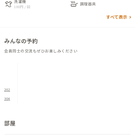
洗濯機
laundry
skillet
材のダイニングテーブルがあります。キッチンには、幅約2.7m
調理器具
100円 / 回
のゆとりあるシステムキッチンがあり、会員同士で一緒に料理を
すべて表示
楽しむにはおすすめの空間です。また、浴室も広々とした浴槽が
あるため、日々の仕事の疲れを取り除くのには最適です。清潔感
のある水回りなど女性にはおすすめの拠点となっています。
みんなの予約
会員同士の交流もぜひお楽しみください
202
304
部屋