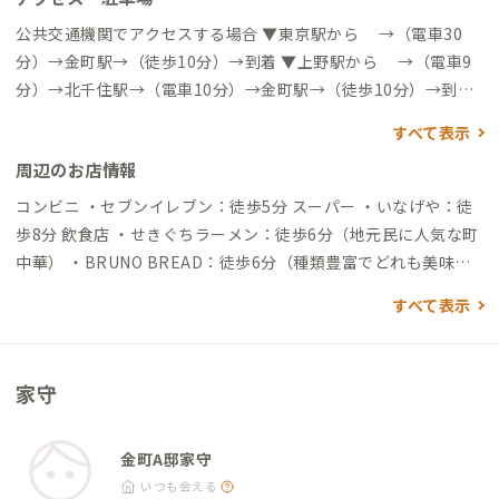
公共交通機関でアクセスする場合 ▼東京駅から →（電車30
分）→金町駅→（徒歩10分）→到着 ▼上野駅から →（電車9
分）→北千住駅→（電車10分）→金町駅→（徒歩10分）→到着
自動車でアクセスする場合 ▼東京駅から →（一般道25分）→
すべて表示
到着 ▼上野駅から →（一般道26分）→到着
周辺のお店情報
コンビニ ・セブンイレブン：徒歩5分 スーパー ・いなげや：徒
歩8分 飲食店 ・せきぐちラーメン：徒歩6分（地元民に人気な町
中華） ・BRUNO BREAD：徒歩6分（種類豊富でどれも美味し
いパン屋さん） ・隠れ家 歩庵：徒歩6分（1カットから注文可能
すべて表示
なピザ屋） ・WAO：徒歩7分（旬のフルーツのパフェやスイー
ツが楽しめるカフェ） その他 ・金町湯：徒歩6分 ・こち亀記念
館：徒歩20分 ・寅さん記念館：徒歩35分
家守
金町A邸家守
いつも会える