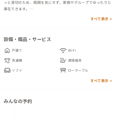
っと貸切のため、周囲を気にせず、家族やグループでゆったりと
滞在できます。
すべて表示
玄関を入るとリビングとダイニングが広がり、みんなで集まって
食事をしたり、くつろいだ時間を過ごしたりしやすい間取りで
す。2LDKの構成で、寝室は2部屋あり、セミダブルベッドが2台
設備・備品・サービス
ずつ設置されているため、複数人での利用でもそれぞれの休息
時間を確保できます。
home
wifi
戸建て
Wi-Fi
laundry
skillet
プロジェクターとスクリーンも備わり、夜は映画を楽しむなど、
洗濯機
調理器具
家の中で過ごす時間も充実します。水回りには追いだき機能付き
chair
table_restaurant
ソファ
ローテーブル
の浴室や洗濯機があり、数日以上の滞在でも不便を感じにくい環
境です。徒歩圏内にはコンビニやパン屋、銭湯などがあり、日常
すべて表示
の用事を身近で済ませられるのも魅力です。静かな住宅街にあ
り、東京での暮らしを落ち着いて体験できる家です。
みんなの予約
▼寝室について
洋室1 セミダブルベッド×2 定員2名