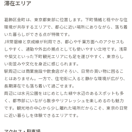
滞在エリア
葛飾区金町は、東京都東部に位置します。下町情緒と穏やかな住
環境が共存するエリアで、都心に近い場所にありながら、落ち着
いた暮らしができる点が特徴です。
JR常磐線と京成線が利用でき、都心や千葉方面へのアクセスも
しやすく、通勤や外出の拠点としても使いやすい立地です。浅草
や柴又といった下町観光エリアにも足を運びやすく、東京らし
い街並みや文化を身近に感じられます。
駅周辺には商業施設や飲食店がそろい、日常の買い物に困るこ
とはありません。一方で、住宅街に入ると静かな環境が広がり、
長期滞在でも落ち着いて過ごせます。
周辺には水元公園をはじめとした緑や水辺のあるスポットも多
く、都市部にいながら散歩やリフレッシュを楽しめるのも魅力
です。観光地の中心から少し離れた場所だからこそ、東京の日常
に近い暮らしを体験できるエリアです。
アクセス・駐車場