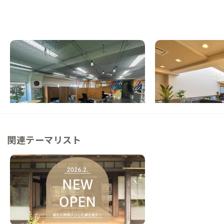
松戸B邸
松戸A邸
千葉県
戸建て
千葉県
シェアハウス
【駅徒歩5分】古民家カフェが同居する、ユ
【複数路線/駅徒歩1
ニーク長屋で暮らす家
し込むロの字型のシェ
この家からの距離 3km
この家からの距離 3km
関連テーマリスト