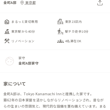
金町A邸
東京都
nest_multi_room
emoji_transportation
まるっと貸切専用
東京23区内
things_to_do
transfer_within_a_station
東京駅から40分
駅チカ徒歩10分
construction
groups_3
リノベーション
4名滞在OK
家守
金町A邸家守
家について
金町A邸は、Tokyo Kanamachi Innと提携した家です。
築62年の日本家屋を活かしながらリノベーションされ、昔なが
らの住まいの雰囲気と、現代的な設備を兼ね備えています。まる