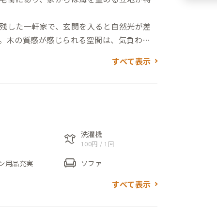
残した一軒家で、玄関を入ると自然光が差
。木の質感が感じられる空間は、気負わず
活リズムをゆるやかに整えてくれます。
すべて表示
使いやすいシンプルなつくりです。自炊を
を過ごしたりと、それぞれのペースで滞在
いる家のため、生活感があり、初めてでも
周辺にはコンビニや飲食店があります。一方
気分転換もしやすい環境です。二宮A邸は、
洗濯機
laundry
100円 / 1回
い家です。
chair
ン用品充実
ソファ
すべて表示