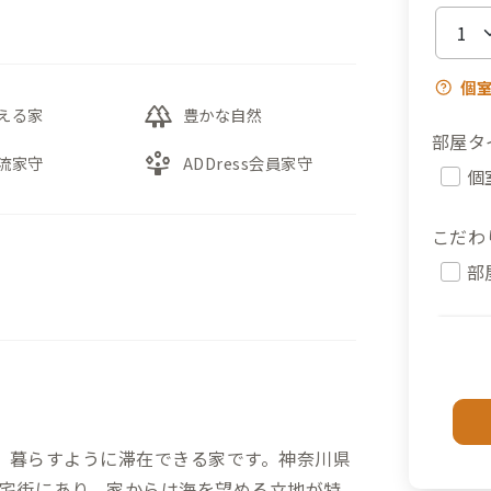
個
forest
える家
豊かな自然
部屋タ
person_play
流家守
ADDress会員家守
個
こだわ
部
、暮らすように滞在できる家です。神奈川県
宅街にあり、家からは海を望める立地が特