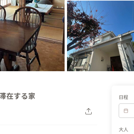
滞在する家
日程
大人