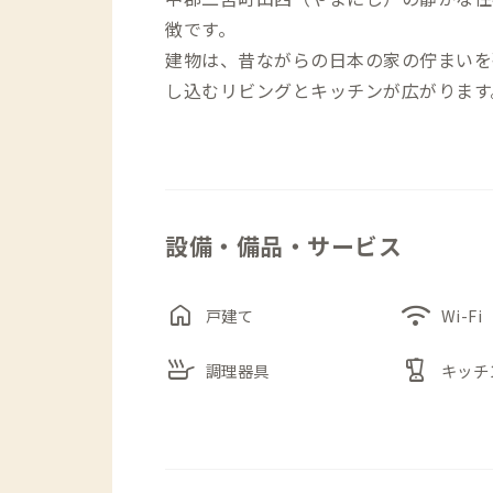
徴です。
建物は、昔ながらの日本の家の佇まいを
し込むリビングとキッチンが広がります
過ごせる落ち着いた雰囲気で、日々の生
リビングやキッチンは、会員が日常的に
したり、読書をしたり、何もしない時間
できます。実際に家守や会員が生活して
設備・備品・サービス
なじみやすい環境です。
最寄りのJR二宮駅から徒歩圏内で、駅
で、徒歩圏内には海や山があり、散歩や
home
wifi
戸建て
Wi-Fi
旅と日常のあいだにある、静かで心地よ
skillet
blender
調理器具
キッチ