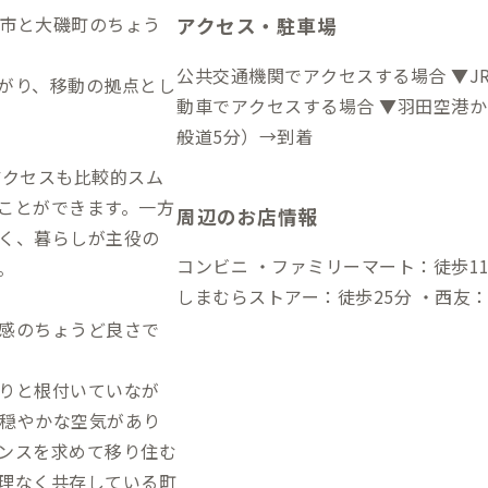
市と大磯町のちょう
アクセス・駐車場
公共交通機関でアクセスする場合 ▼JR
がり、移動の拠点とし
動車でアクセスする場合 ▼羽田空港か
般道5分）→到着
アクセスも比較的スム
ことができます。一方
周辺のお店情報
く、暮らしが主役の
コンビニ ・ファミリーマート：徒歩11分 スーパー ・ユーコープ：徒歩25
。
しまむらストアー：徒歩25分 ・西友：
感のちょうど良さで
りと根付いていなが
穏やかな空気があり
ンスを求めて移り住む
理なく共存している町