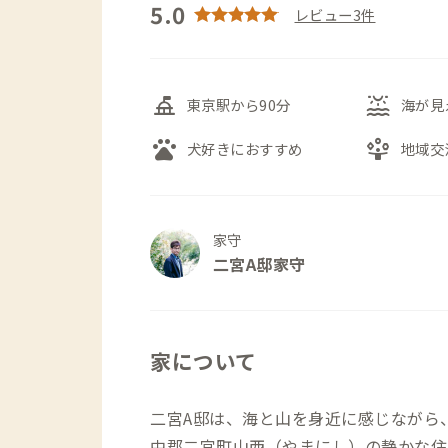
5.0
レビュー3件
things_to_do
water_lux
東京駅から90分
海が見
pets
person_play
犬好きにおすすめ
地域交
家守
二宮A邸家守
家について
二宮A邸は、海と山を身近に感じながら
中郡二宮町山西（やまにし）の静かな住