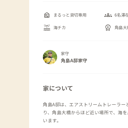
nest_multi_room
groups_3
まるっと貸切専用
6名滞
water_lux
workspace_premium
海チカ
角島大
家守
角島A邸家守
家について
角島A邸は、エアストリームトレーラー
り、角島大橋からほど近い場所で、海を
います。