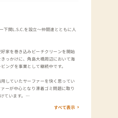
下関L.S.C.を設立～仲間達とともに人
愛好家を巻き込みビーチクリーンを開始
をきっかけに、角島大橋周辺において海
ービングを事業として継続中です。
着用していたサーファーを快く思ってい
ファーが中心となり漂着ゴミ問題に取り
続けています。
すべて表示
下で遊ぶ体験に恵まれない子どもたちも
ことができる」という自己肯定感や非認