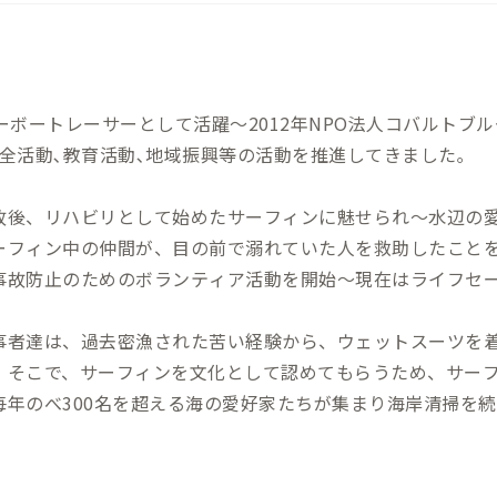
ーボートレーサーとして活躍～2012年NPO法人コバルトブルー
全活動､教育活動､地域振興等の活動を推進してきました｡
故後、リハビリとして始めたサーフィンに魅せられ～水辺の
ーフィン中の仲間が、目の前で溺れていた人を救助したこと
事故防止のためのボランティア活動を開始～現在はライフセ
事者達は、過去密漁された苦い経験から、ウェットスーツを
。そこで、サーフィンを文化として認めてもらうため、サー
毎年のべ300名を超える海の愛好家たちが集まり海岸清掃を
化が進む現代の日本では長期に渡る貧困の中、豊かな自然の
。そのような状況では「自分が頑張れば、この状況を脱する