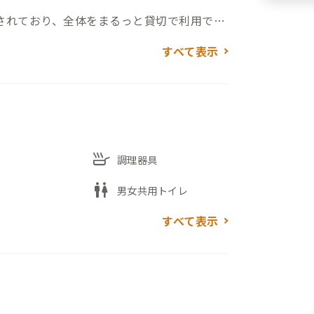
されており、全体をまるっと貸切で利用でき
友人同士など、複数人で同じ時間を共有した
すべて表示
設備がコンパクトにまとまっており、屋外
離にあり、日中は潮の香りを感じながら海
角島大橋越しに沈む夕日を眺め、夜は周囲
skillet
がる光景に出合える日もあります。
調理器具
wc
男女共用トイレ
然の音に耳を傾けたりと、都市部では得が
だけでなく、何もしない贅沢を味わいたい
すべて表示
ります。
有）