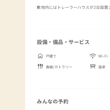
敷地内にはトレーラーハウスが2台設置
ます。最大6名まで滞在可能で、家族や
い会員にも向いています。室内は必要な
との行き来もしやすい造りです。
設備・備品・サービス
家から海までは徒歩でアクセスできる距
辺を散策することができます。夕方には
home
wifi
の静けさの中で空を見上げると、星が広
戸建て
Wi-Fi
flatware
table_restaurant
食器/カトラリー
座卓
焚火を囲みながら会話を楽しんだり、自
たい時間の使い方ができる家です。観光
会員にとって、印象に残る滞在の場とな
＜アメニティ＞
みんなの予約
●歯ブラシ、タオル備え付け無し（販売