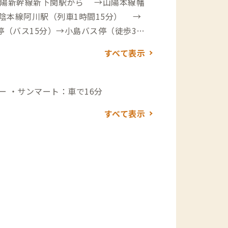
山陽新幹線新下関駅から →山陽本線幡
本線阿川駅（列車1時間15分） →
分）→到着 自動車でアクセス
すべて表示
→（一般道60分）→到着
ローソン：車で4分 スーパー ・サンマート：車で16分
すべて表示