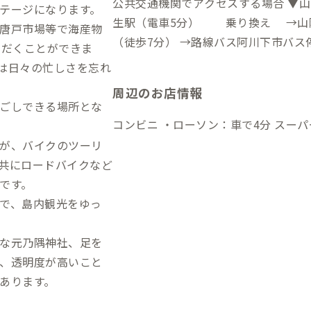
公共交通機関でアクセスする場合 ▼
テージになります。
生駅（電車5分） 乗り換え →山陰
唐戸市場等で海産物
（徒歩7分） →路線バス阿川下市バス停（バス15分）→小島バス停（徒歩3
ただくことができま
分） →（電車30分）→最寄り駅２→（徒歩15
は日々の忙しさを忘れ
する場合 ▼山陽新幹線新下関駅から 
周辺のお店情報
ごしできる場所とな
コンビニ ・
が、バイクのツーリ
共にロードバイクなど
です。
で、島内観光をゆっ
な元乃隅神社、足を
、透明度が高いこと
あります。