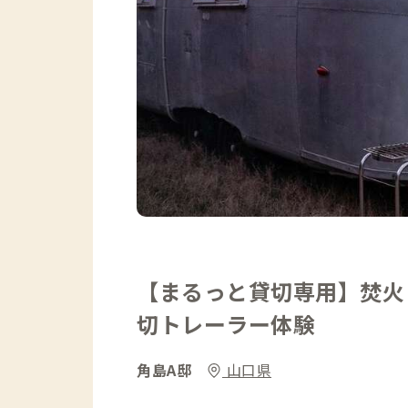
【まるっと貸切専用】焚火
切トレーラー体験
角島A邸
山口県