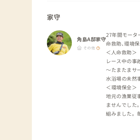
家守
27年間モータ
角島A邸家守
命救助､環境保
その他
＜人命救助＞
レース中の事
～たまたまサ
水浴場の未然
＜環境保全＞
地元の漁業従
ませんでした
組みました。
＜教育＞
経済的な二極
増えています