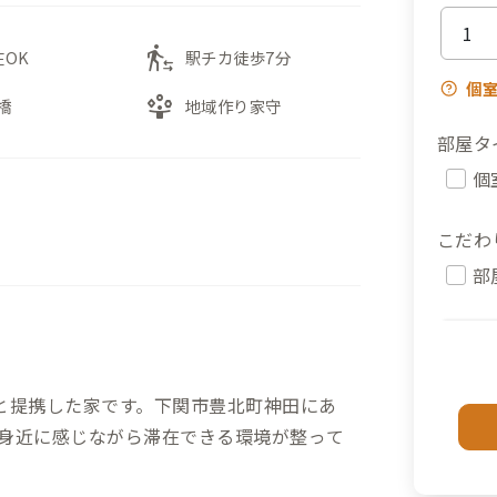
transfer_within_a_station
在OK
駅チカ徒歩7分
個
person_play
橋
地域作り家守
部屋タ
個
こだわ
部
と提携した家です。下関市豊北町神田にあ
身近に感じながら滞在できる環境が整って