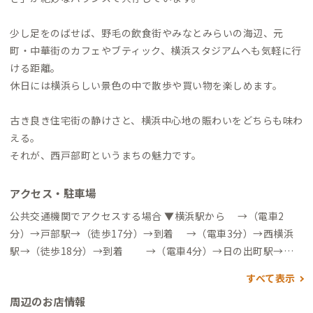
少し足をのばせば、野毛の飲食街やみなとみらいの海辺、元
町・中華街のカフェやブティック、横浜スタジアムへも気軽に行
ける距離。
休日には横浜らしい景色の中で散歩や買い物を楽しめます。
古き良き住宅街の静けさと、横浜中心地の賑わいをどちらも味わ
える。
それが、西戸部町というまちの魅力です。
アクセス・駐車場
公共交通機関でアクセスする場合 ▼横浜駅から →（電車2
分）→戸部駅→（徒歩17分）→到着 →（電車3分）→西横浜
駅→（徒歩18分）→到着 →（電車4分）→日の出町駅→
（徒歩21分）→到着 →（電車3分）→桜木町駅→（徒歩23
すべて表示
分）→到着 上から順番に楽なルートとなります。 家守推奨とし
周辺のお店情報
ては、LUUPのご利用or戸部駅からの徒歩、となります。日の出