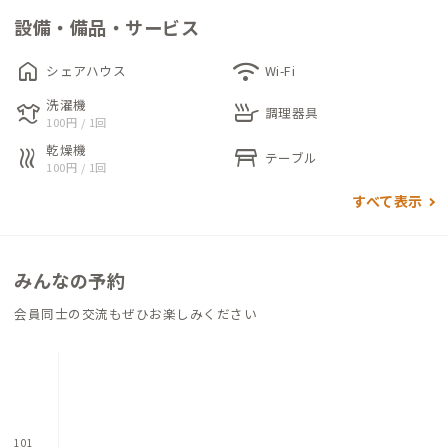
設備・備品・サービス
玄関を入ると明るさのある共有リビングが広がり、壁一面のキッ
チンカウンターが日々の料理や会話の中心になります。
home
wifi
シェアハウス
Wi-Fi
3畳ほどある広々とした浴室もこの家の特徴です。ゆったりと湯
洗濯機
laundry
skillet
に浸かれば、日々の疲れもほどけていきます。
調理器具
100円 / 1回
乾燥機
heat
table_restaurant
テーブル
さらにもうひとつの魅力として、横浜戸部A邸はDIYが可能で
100円 / 1回
す。
すべて表示
壁の色を変えたり、棚を取り付けたり。
住まう人の手で少しずつ育てていく“未完成の家”です。
みんなの予約
懐かしさと新しさがちょうどよく混ざり合う、横浜戸部A邸。
古民家の時間を感じながら、自分らしく暮らしたい人にぴった
会員同士の交流もぜひお楽しみください
りの家です。
101