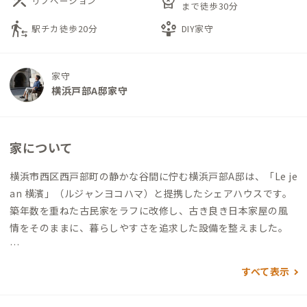
construction
workspace_premium
リノベーション
まで徒歩30分
transfer_within_a_station
person_play
駅チカ徒歩20分
DIY家守
家守
横浜戸部A邸家守
家について
横浜市西区西戸部町の静かな谷間に佇む横浜戸部A邸は、「Le je
an 横濱」（ルジャンヨコハマ）と提携したシェアハウスです。
築年数を重ねた古民家をラフに改修し、古き良き日本家屋の風
情をそのままに、暮らしやすさを追求した設備を整えました。
縁側から差し込む柔らかな光、梁や柱が語る時間の深み。
すべて表示
その一方で、電子錠や人感センサーライト、食洗機＆衣類乾燥機
といった現代的な設備が、快適な日常をさりげなく支えます。