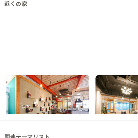
近くの家
新横浜A邸
青葉台A邸
神奈川県
シェアハウス
神奈川県
シェアハウス
【新幹線停車駅】駅徒歩4分、郵便局をフル
【駅徒歩9分】渋谷ま
リノベーションした複合機能シェアハウス！
のシェアハウス
この家からの距離 6km
この家からの距離 13km
関連テーマリスト