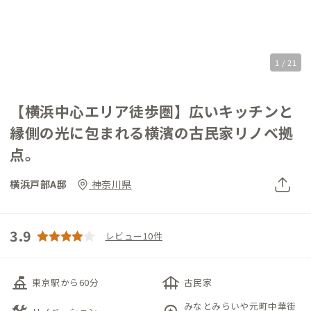
1 / 21
【横浜中心エリア徒歩圏】広いキッチンと
縁側の光に包まれる横濱の古民家リノベ拠
点。
横浜戸部A邸
神奈川県
3.9
レビュー10件
things_to_do
foundation
東京駅から60分
古民家
みなとみらいや元町中華街