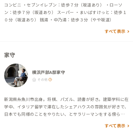
町、桜木町駅からは野毛山を超える必要があるので健脚な方は
コンビニ ・セブンイレブン：徒歩７分（坂道あり） ・ローソ
是非！ 道中、野毛山動物園(入園無料、〜16時まで)がありま
ン：徒歩７分（坂道あり） スーパー ・まいばすけっと：徒歩１
す。 自動車でアクセスする場合 ▼横浜駅から →（一般道20分
０分（坂道あり） 銭湯 ・中乃湯：徒歩３分（やや坂道）
程度）→到着
すべて表示
家守
横浜戸部A邸家守
その他
新潟県糸魚川市出身。
将棋、パズル、読書が好き。
建築学科に在
学中、イタリア留学で滞在したシェアハウスの雰囲気が好きで、
日本でも同様のことをやりたい、とサラリーマンをする傍ら、
ボロボロの物件を借りました。
そこから、住みながら住人たち
すべて表示
と一緒にDIY、日曜大工で１年かけて作りました。
現在は、空き