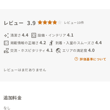
家を再生さる不動産屋として独立、困っているオーナーさんの
物件を同様に再生させる仕事をしています。建物設備の不調はだ
いたい直せますので、何なりとお呼び下さいませ。
3.9
レビュー
レビュー10件
4.4
4.1
auto_awesome
living
清潔さ
設備・インテリア
4.2
4.4
fact_check
hail
掲載情報の正確さ
到着・入室のスムーズさ
4.1
4.0
volunteer_activism
travel_explore
交流・ホスピタリティ
エリアの満足度
評価基準について
レビューはまだありません
追加料金
なし