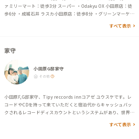
ァミリーマート：徒歩3分 スーパー ・Odakyu OX 小田原店：徒
歩6分 ・成城石井 ラスカ小田原店：徒歩8分 ・グリーンマーケッ
トＭＯＡ（エムオーエー）小田原店：徒歩11分 飲食店 ・お魚菜
すべて表示
料理 松香：徒歩1分 ・小田原産 朝どれ地魚 湘南大衆横丁 小田原
店：徒歩2分 ・小田原城下町らぁ麺 鶏松：徒歩3分
家守
小田原G邸家守
その他
小田原F,G邸家守、Tipy reccords innコアゼ ユウスケです。
レ
コードやCDを持って来ていただくと宿泊代からキャッシュバッ
クされるレコードディスカウントというシステムがあり、世界中
のありとあらゆる音楽がTipy records innに集まっています。
すべて表示
前職は箱根登山バスの運転手をしていました。街案内のツアー
も行なっています。
小田原や箱根の観光のこと、小田原での暮ら