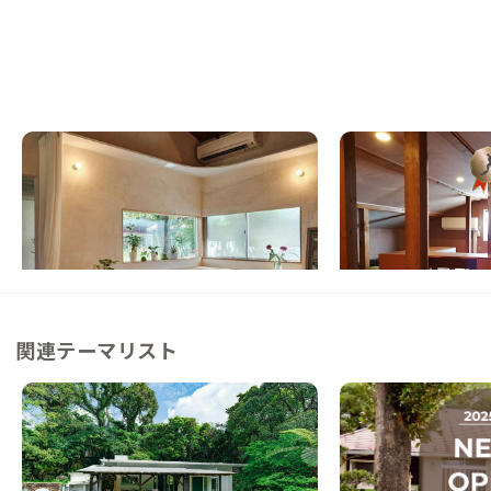
小田原F邸
小田原A邸
神奈川県
ゲストハウス
神奈川県
戸建て
【まるっと貸切専用】駅徒歩5分で城下町と
【かまぼこ通り沿い】
海を楽しむ貸切2LDK
ンした遊び心溢れる家
この家からの距離 0km
この家からの距離 1km
関連テーマリスト