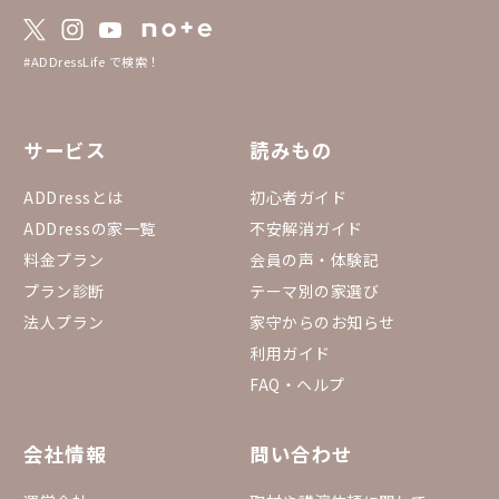
約状況カレンダー まるっと貸切 24週先まで
のまるっと貸切全物件の空き状況が一覧にな
っています。 https://docs.google.com/spr
#ADDressLife で検索！
eadsheets/d/1gGpN9uErfP84T7ov6CWaMa
0RYGr7Ovh7BGP3fQTi3bY/edit?gid=15557
53432#gid=1555753432
サービス
読みもの
ADDressとは
初心者ガイド
ADDressの家一覧
不安解消ガイド
料金プラン
会員の声・体験記
プラン診断
テーマ別の家選び
法人プラン
家守からのお知らせ
利用ガイド
FAQ・ヘルプ
会社情報
問い合わせ