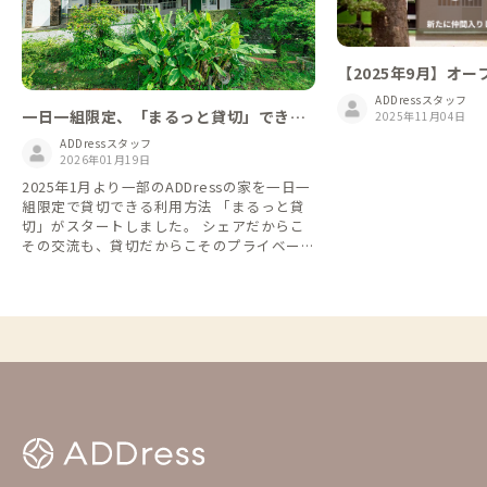
【2025年9月】オー
ADDressスタッフ
一日一組限定、「まるっと貸切」できる
2025年11月04日
家
ADDressスタッフ
2026年01月19日
2025年1月より一部のADDressの家を一日一
組限定で貸切できる利用方法 「まるっと貸
切」がスタートしました。 シェアだからこ
その交流も、貸切だからこそのプライベート
な時間も。 旅や暮らしのスタイルに合わせ
て、自由に選べるようになります。 一人で
利用して他の会員さんたちとの偶然の出会い
や交流を楽しむもよし、貸切利用で仲間や家
族と気兼ねなくゆったりと地域を楽しむもよ
し、シーンや気分に合った多様なADDress Li
feをこれからも楽しんでいただけたら嬉し
いです。 ▼予約方法 「まるっと貸切」は通
常の予約方法とは異なります。 以下の説明
を必ずご確認の上、ご予約をお願いします。
https://addresslove.notion.site/ADDress-1
65aa4b4702b8018b268ce03614a8488 ▼予