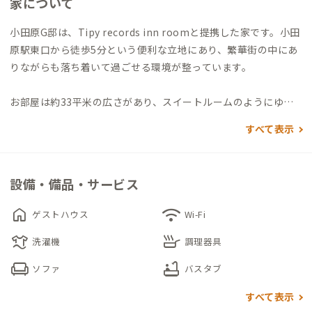
家について
小田原G邸は、Tipy records inn roomと提携した家です。小田
原駅東口から徒歩5分という便利な立地にあり、繁華街の中にあ
りながらも落ち着いて過ごせる環境が整っています。
お部屋は約33平米の広さがあり、スイートルームのようにゆっ
たりと使えるのが特徴です。ベッドやデスクも余裕をもって配置
すべて表示
されており、一人でのんびり過ごすにも、二人で滞在するにも心
地よい空間です。広めの間取りなので、荷物が多いときでも窮屈
さを感じにくく、長期での暮らしにも向いています。
設備・備品・サービス
家の周辺には小田原ならではの魅力が詰まっています。駅前の商
home
wifi
ゲストハウス
Wi-Fi
店街を歩けば、昔ながらの老舗パン屋や居酒屋があり、夜は地元
laundry
skillet
の新鮮な海鮮を楽しめます。少し足を延ばせば小田原城や海にも
洗濯機
調理器具
アクセスでき、まちあるきや歴史探訪も気軽に楽しめます。
chair
bathtub
ソファ
バスタブ
さらにTipyオリジナルのローカルマップが用意されているた
すべて表示
め、ネットでは見つけられないディープな小田原の楽しみ方を