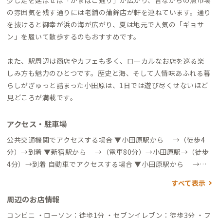
の雰囲気を残す通りには老舗の蒲鉾店が軒を連ねています。通り
を抜けると御幸が浜の海が広がり、夏は地元で人気の「ギョサ
ン」を履いて散歩するのもおすすめです。
また、駅周辺は商店やカフェも多く、ローカルなお店を巡る楽
しみ方も魅力のひとつです。歴史と海、そして人情味あふれる暮
らしがぎゅっと詰まった小田原は、1日では遊び尽くせないほど
見どころが満載です。
アクセス・駐車場
公共交通機関でアクセスする場合 ▼小田原駅から →（徒歩4
分）→到着 ▼新宿駅から →（電車80分）→小田原駅→（徒歩
4分）→到着 自動車でアクセスする場合 ▼小田原駅から →
（一般道4分）→到着 ▼東京都内から →（高速道80分）→小
すべて表示
田原厚木道路 荻窪IC→（一般道5分）→到着
周辺のお店情報
コンビニ ・ローソン：徒歩1分 ・セブンイレブン：徒歩3分 ・フ