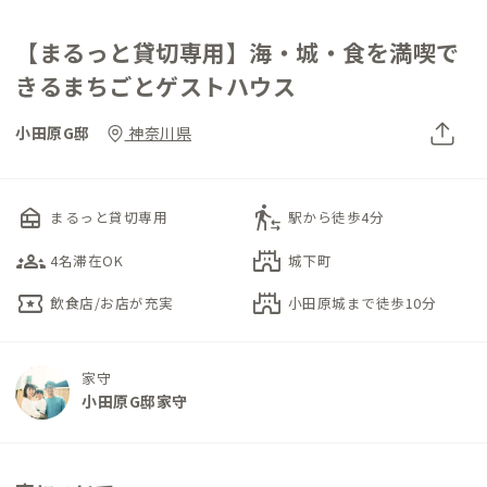
【まるっと貸切専用】海・城・食を満喫で
きるまちごとゲストハウス
小田原G邸
神奈川県
nest_multi_room
transfer_within_a_station
まるっと貸切専用
駅から徒歩4分
groups_3
castle
4名滞在OK
城下町
local_activity
castle
飲食店/お店が充実
小田原城まで徒歩10分
家守
小田原G邸家守