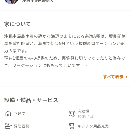
家について
沖縄本島最南端の静かな海辺のまちにある糸満A邸は、慶良間諸
島を望む眺望と、海まで徒歩5分という抜群のロケーションが魅
力の家です。
現在1個室のみの提供のため、実質貸し切りでゆったりと滞在で
き、ワーケーションにももってこいです。
家族やグループで滞在する際には、「まるっと貸切」の予約も
すべて表示
可能です。
2階のベランダからは青い海と離島の景色をゆったりと眺めるこ
設備・備品・サービス
とができ、仕事の合間のリフレッシュにもぴったり。建物自体は
築年数を重ねていますが、室内はリノベーション済みで快適に
洗濯機
home
laundry
戸建て
過ごせます。
100円 / 回
skillet
blender
調理器具
キッチン用品充実