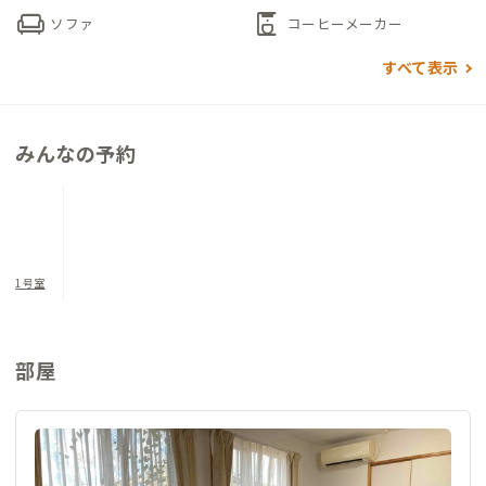
沖縄の自然や暮らしに寄り添いながら、落ち着いた時間を過ご
chair
coffee_maker
ソファ
コーヒーメーカー
せる場所です。
すべて表示
みんなの予約
1号室
部屋