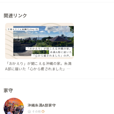
めながら食べられる席もあり） ・土〜夢ごはんカフェ琉球ガラ
ス村店：徒歩23分、車4分（沖縄そば、豆腐ハンバーグなど野菜
関連リンク
たっぷりのランチが絶品） その他 ・乾燥専用コインランドリ
ー：徒歩3分
「おかえり」が聞こえる沖縄の家。糸満
A邸に届いた「心から癒されました」の
声。【今週のPickup #2 沖縄糸満A邸】｜
#ADDressLife（アドレスライフ）
家守
沖縄糸満A邸家守
その他