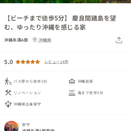
【ビーチまで徒歩5分】 慶良間諸島を望
む、ゆったり沖縄を感じる家
沖縄糸満A邸
沖縄県
5.0
レビュー14件
transfer_within_a_station
foundation
バス停から徒歩2分
沖縄民家
construction
water_lux
リノベーション
海まで徒歩5分
person_play
沖縄県出身家守
家守
沖縄糸満A邸家守