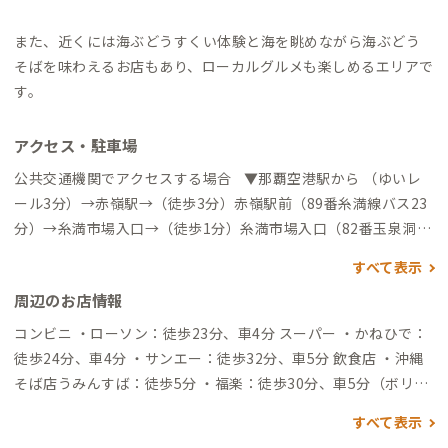
また、近くには海ぶどうすくい体験と海を眺めながら海ぶどう
そばを味わえるお店もあり、ローカルグルメも楽しめるエリアで
す。
アクセス・駐車場
公共交通機関でアクセスする場合 ▼那覇空港駅から （ゆいレ
ール3分）→赤嶺駅→（徒歩3分）赤嶺駅前（89番糸満線バス23
分）→糸満市場入口→（徒歩1分）糸満市場入口（82番玉泉洞糸
満線バス6分）→名城→（徒歩2分）→到着 ▼那覇空港国内線
すべて表示
から →（バス69分）琉球ホテル&リゾート名城ビーチ→ （徒歩1
周辺のお店情報
6分）→到着 自動車でアクセスする場合 ▼那覇空港から
（一般道26分）→到着
コンビニ ・ローソン：徒歩23分、車4分 スーパー ・かねひで：
徒歩24分、車4分 ・サンエー：徒歩32分、車5分 飲食店 ・沖縄
そば店うみんすば：徒歩5分 ・福楽：徒歩30分、車5分（ボリュ
ームある台湾料理店） ・ハワイアンパンケーキKOA：徒歩32
すべて表示
分、車6分（ガーリックシュリンプ、パンケーキおいしく海を眺