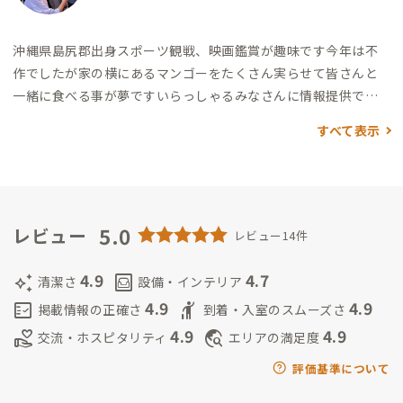
沖縄県島尻郡出身
スポーツ観戦、映画鑑賞が趣味です
今年は不
作でしたが家の横にあるマンゴーをたくさん実らせて皆さんと
一緒に食べる事が夢です
いらっしゃるみなさんに情報提供でき
るように美味しいお店や楽しい体験ができる場所など探してい
すべて表示
きたいと思ってます
5.0
レビュー
レビュー14件
4.9
4.7
auto_awesome
living
清潔さ
設備・インテリア
4.9
4.9
fact_check
hail
掲載情報の正確さ
到着・入室のスムーズさ
4.9
4.9
volunteer_activism
travel_explore
交流・ホスピタリティ
エリアの満足度
評価基準について