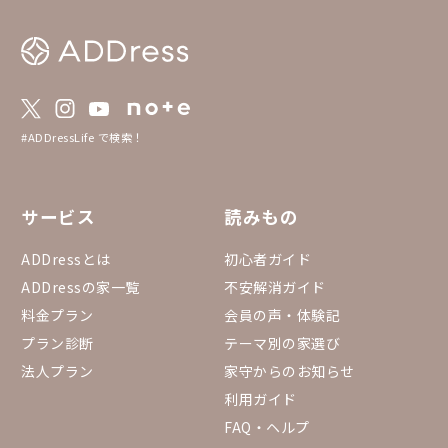
いです。 ▼予約方法 「まるっと貸切」は通
常の予約方法とは異な
を必ずご確認の上、ご
https://addresslove.n
65aa4b4702b8018b268
約状況カレンダー まる
のまるっと貸切全物件
っています。 https://do
#ADDressLife で検索！
eadsheets/d/1gGpN
0RYGr7Ovh7BGP3fQTi
53432#gid=15557534
サービス
読みもの
ADDressとは
初心者ガイド
ADDressの家一覧
不安解消ガイド
料金プラン
会員の声・体験記
プラン診断
テーマ別の家選び
法人プラン
家守からのお知らせ
利用ガイド
FAQ・ヘルプ