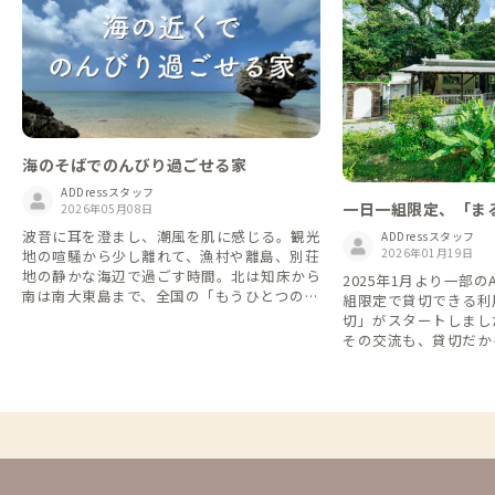
海のそばでのんびり過ごせる家
ADDressスタッフ
一日一組限定、「ま
2026年05月08日
家
波音に耳を澄まし、潮風を肌に感じる。観光
ADDressスタッフ
2026年01月19日
地の喧騒から少し離れて、漁村や離島、別荘
地の静かな海辺で過ごす時間。北は知床から
2025年1月より一部の
南は南大東島まで、全国の「もうひとつの海
組限定で貸切できる利
辺の家」をご紹介します。
切」がスタートしました。 シェア
その交流も、貸切だか
な時間も。 旅や暮ら
て、自由に選べるようにな
利用して他の会員さん
や交流を楽しむもよし
族と気兼ねなくゆった
し、シーンや気分に合った
feをこれからも楽し