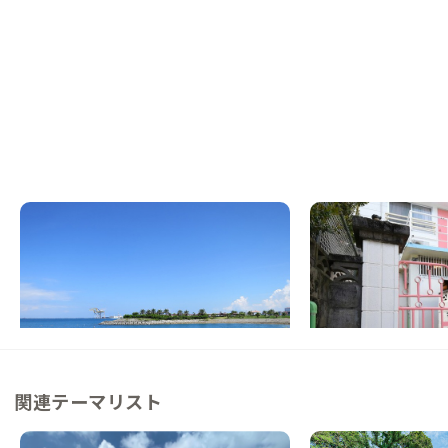
沖縄那覇E邸
沖縄那覇F邸
沖縄県
その他
沖縄県
その他
【駅徒歩7分】国際通りへもアクセスしやす
【繁華街まで徒歩5分
い利便性の高い家
ごせる琉球古民家
この家からの距離 10km
この家からの距離 12km
関連テーマリスト