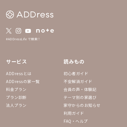
いです。 ▼予約方法 「まるっと貸切」は通
常の予約方法とは異な
を必ずご確認の上、ご
https://addresslove.n
65aa4b4702b8018b268
約状況カレンダー まる
のまるっと貸切全物件
っています。 https://do
#ADDressLife で検索！
eadsheets/d/1gGpN
0RYGr7Ovh7BGP3fQTi
53432#gid=15557534
サービス
読みもの
ADDressとは
初心者ガイド
ADDressの家一覧
不安解消ガイド
料金プラン
会員の声・体験記
プラン診断
テーマ別の家選び
法人プラン
家守からのお知らせ
利用ガイド
FAQ・ヘルプ