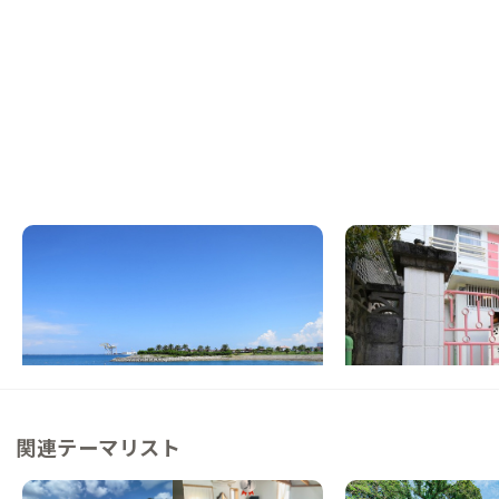
沖縄那覇E邸
沖縄那覇F邸
沖縄県
その他
沖縄県
その他
【駅徒歩7分】国際通りへもアクセスしやす
【繁華街まで徒歩5分
い利便性の高い家
ごせる琉球古民家
この家からの距離 10km
この家からの距離 12km
関連テーマリスト