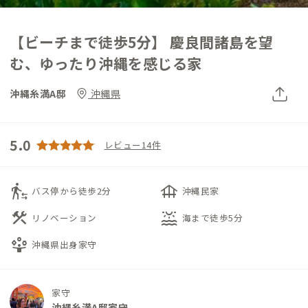
【ビーチまで徒歩5分】 慶良間諸島を望
む、ゆったり沖縄を感じる家
沖縄糸満A邸
沖縄県
5.0
レビュー14件
transfer_within_a_station
foundation
バス停から徒歩2分
沖縄民家
construction
water_lux
リノベーション
海まで徒歩5分
person_play
沖縄県出身家守
家守
沖縄糸満A邸家守