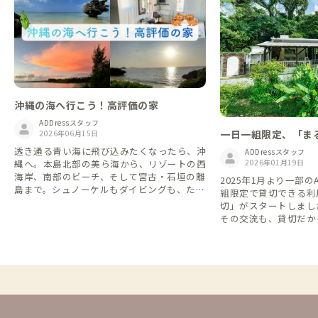
沖縄の海へ行こう！高評価の家
ADDressスタッフ
一日一組限定、「ま
2026年06月15日
家
透き通る青い海に飛び込みたくなったら、沖
ADDressスタッフ
2026年01月19日
縄へ。本島北部の美ら海から、リゾートの西
海岸、南部のビーチ、そして宮古・石垣の離
2025年1月より一部の
島まで。シュノーケルもダイビングも、ただ
組限定で貸切できる利
波音を聴くだけの贅沢も。実際に滞在した会
切」がスタートしました。 シェア
員さんの評価が高い「海が主役」の拠点を集
その交流も、貸切だか
めました。
な時間も。 旅や暮ら
て、自由に選べるようにな
利用して他の会員さん
や交流を楽しむもよし
族と気兼ねなくゆった
し、シーンや気分に合った
feをこれからも楽し