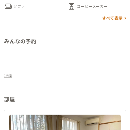
沖縄の自然や暮らしに寄り添いながら、落ち着いた時間を過ご
chair
coffee_maker
ソファ
コーヒーメーカー
せる場所です。
すべて表示
みんなの予約
1号室
部屋