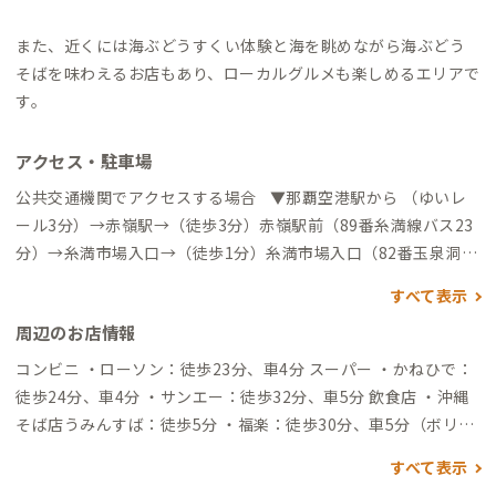
また、近くには海ぶどうすくい体験と海を眺めながら海ぶどう
そばを味わえるお店もあり、ローカルグルメも楽しめるエリアで
す。
アクセス・駐車場
公共交通機関でアクセスする場合 ▼那覇空港駅から （ゆいレ
ール3分）→赤嶺駅→（徒歩3分）赤嶺駅前（89番糸満線バス23
分）→糸満市場入口→（徒歩1分）糸満市場入口（82番玉泉洞糸
満線バス6分）→名城→（徒歩2分）→到着 ▼那覇空港国内線
すべて表示
から →（バス69分）琉球ホテル&リゾート名城ビーチ→ （徒歩1
周辺のお店情報
6分）→到着 自動車でアクセスする場合 ▼那覇空港から
（一般道26分）→到着
コンビニ ・ローソン：徒歩23分、車4分 スーパー ・かねひで：
徒歩24分、車4分 ・サンエー：徒歩32分、車5分 飲食店 ・沖縄
そば店うみんすば：徒歩5分 ・福楽：徒歩30分、車5分（ボリュ
ームある台湾料理店） ・ハワイアンパンケーキKOA：徒歩32
すべて表示
分、車6分（ガーリックシュリンプ、パンケーキおいしく海を眺