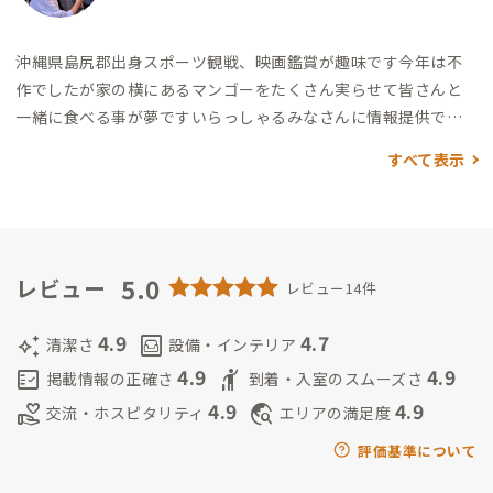
沖縄県島尻郡出身
スポーツ観戦、映画鑑賞が趣味です
今年は不
作でしたが家の横にあるマンゴーをたくさん実らせて皆さんと
一緒に食べる事が夢です
いらっしゃるみなさんに情報提供でき
るように美味しいお店や楽しい体験ができる場所など探してい
すべて表示
きたいと思ってます
5.0
レビュー
レビュー14件
4.9
4.7
auto_awesome
living
清潔さ
設備・インテリア
4.9
4.9
fact_check
hail
掲載情報の正確さ
到着・入室のスムーズさ
4.9
4.9
volunteer_activism
travel_explore
交流・ホスピタリティ
エリアの満足度
評価基準について