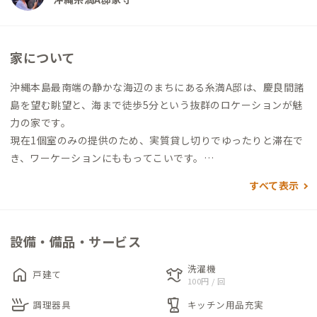
家について
沖縄本島最南端の静かな海辺のまちにある糸満A邸は、慶良間諸
島を望む眺望と、海まで徒歩5分という抜群のロケーションが魅
力の家です。
現在1個室のみの提供のため、実質貸し切りでゆったりと滞在で
き、ワーケーションにももってこいです。
家族やグループで滞在する際には、「まるっと貸切」の予約も
すべて表示
可能です。
2階のベランダからは青い海と離島の景色をゆったりと眺めるこ
設備・備品・サービス
とができ、仕事の合間のリフレッシュにもぴったり。建物自体は
築年数を重ねていますが、室内はリノベーション済みで快適に
洗濯機
home
laundry
戸建て
過ごせます。
100円 / 回
skillet
blender
調理器具
キッチン用品充実