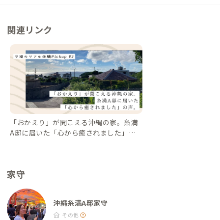
めながら食べられる席もあり） ・土〜夢ごはんカフェ琉球ガラ
ス村店：徒歩23分、車4分（沖縄そば、豆腐ハンバーグなど野菜
関連リンク
たっぷりのランチが絶品） その他 ・乾燥専用コインランドリ
ー：徒歩3分
「おかえり」が聞こえる沖縄の家。糸満
A邸に届いた「心から癒されました」の
声。【今週のPickup #2 沖縄糸満A邸】｜
#ADDressLife（アドレスライフ）
家守
沖縄糸満A邸家守
その他