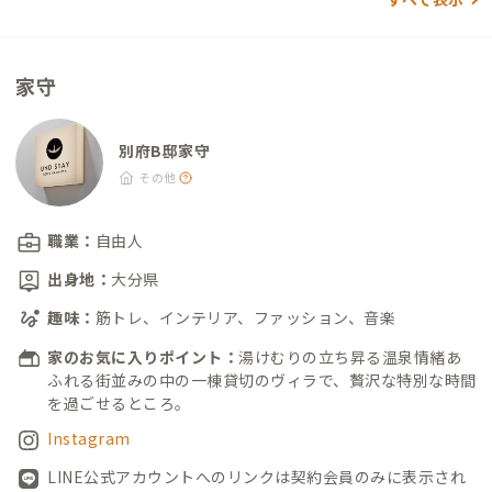
する「蒸し料理」体験で大人気） 温泉（100%源泉かけ流し温
泉） ・ひょうたん温泉：徒歩8分（780円） ・別府鉄輪温泉やま
なみの湯：徒歩9分（580円） ・夢たまて筥：徒歩10分（580
家守
円） ・すじ湯温泉：徒歩9分（100円） ・鉄輪むし湯：徒歩7分
（700円） ・熱の湯温泉：徒歩8分（無料） ・渋の湯：徒歩7分
（100円） ・地獄原温泉：徒歩5分（100円） ・上人湯：徒歩9
別府B邸家守
分（100円） ・谷の湯：徒歩7分（150円） その他 ・かまど地
その他
獄：徒歩15分（観光名所）
職業：
自由人
出身地：
大分県
趣味：
筋トレ、インテリア、ファッション、音楽
家のお気に入りポイント：
湯けむりの立ち昇る温泉情緒あ
ふれる街並みの中の一棟貸切のヴィラで、贅沢な特別な時間
を過ごせるところ。
Instagram
LINE公式アカウントへのリンクは契約会員のみに表示され