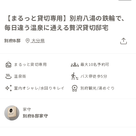
【まるっと貸切専用】別府八湯の鉄輪で、
毎日違う温泉に通える贅沢貸切邸宅
別府B邸
大分県
nest_multi_room
groups_3
まるっと貸切専用
最大10名予約可
onsen
transfer_within_a_station
温泉街
バス停徒歩5分
auto_awesome
workspace_premium
室内オシャレ/水回りキレイ
別府観光/湯めぐり
家守
別府B邸家守