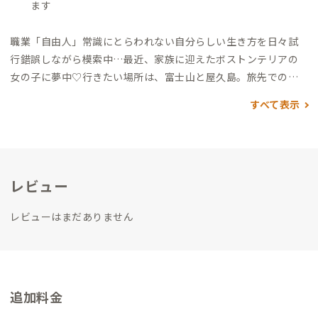
ます
職業「自由人」
常識にとらわれない自分らしい生き方を日々試
行錯誤しながら模索中…
最近、家族に迎えたボストンテリアの
女の子に夢中♡
行きたい場所は、富士山と屋久島。
旅先での新
しい出会いや発見が大好き。
ADDressの家守として、居心地の
すべて表示
良い空間を通じて、会員さんにとっても「ちょっといい日常」に
なるようなお手伝いができれば嬉しいです。
レビュー
レビューはまだありません
追加料金