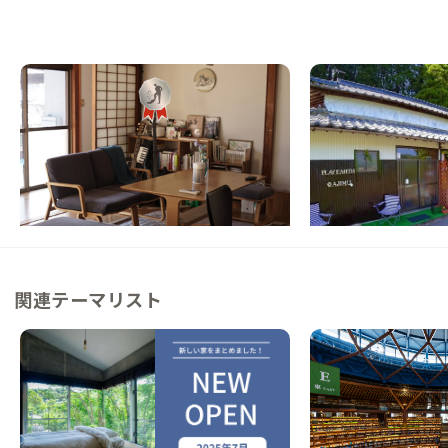
別府A邸
宇佐A邸
大分県
シェアハウス
大分県
ゲストハウス
【鉄輪温泉街】レトロな町並みと別府地獄め
【温泉まで車3分】秘境
ぐりが楽しめる家
の古民家
この家からの距離 0km
この家からの距離 16km
関連テーマリスト