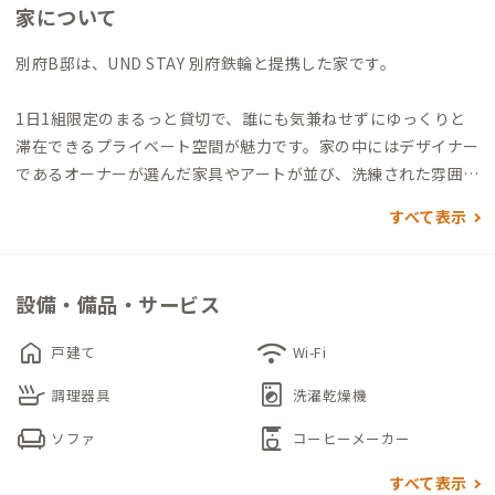
家について
別府B邸は、UND STAY 別府鉄輪と提携した家です。
1日1組限定のまるっと貸切で、誰にも気兼ねせずにゆっくりと
滞在できるプライベート空間が魅力です。家の中にはデザイナー
であるオーナーが選んだ家具やアートが並び、洗練された雰囲
気に包まれながらくつろぐことができます。
すべて表示
玄関を入ると、広々としたリビングとダイニングが広がり、4つ
の個室がゆったりと配置されています。家族や友人との滞在はも
設備・備品・サービス
ちろん、複数グループでの利用にも適しています。キッチンや水
回りも使いやすく整っており、長期滞在にもぴったりです。
home
wifi
戸建て
Wi-Fi
skillet
local_laundry_service
徒歩圏には、源泉掛け流しの温泉や地獄めぐり、ミシュランにも
調理器具
洗濯乾燥機
掲載されたひょうたん温泉など、別府らしい観光名所がそろって
chair
coffee_maker
ソファ
コーヒーメーカー
います。温泉街のにぎわいと静かな時間をどちらも味わえる、贅
沢な滞在拠点です。
すべて表示