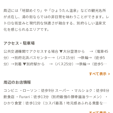
周辺には「地獄めぐり」や「ひょうたん温泉」などの観光名所
が点在し、湯の街ならではの非日常を味わうことができます。レ
トロな街並みと現代的な快適さが融合する、別府らしい温泉文
化を感じられるエリアです。
アクセス・駐車場
公共交通機関でアクセスする場合 ▼大分空港から →（電車45
分）→別府北浜バスセンター→（バス15分）→鉄輪→（徒歩5
分）→到着 ▼別府駅から →（バス25分）→鉄輪→（徒歩5
分）→到着 自動車でアクセスする場合 ▼大分空港から →（一
すべて表示
般道＋高速道50分）→別府IC→（一般道10分）→到着 ▼JR別府
周辺のお店情報
駅から →（一般道20分）→到着
コンビニ ・ローソン：徒歩9分 スーパー ・マルショク：徒歩8分
飲食店 ・Furari：徒歩13分（別府最強の豚骨醤油ラーメン） ・
ひかり食堂：徒歩11分（コスパ最高！地元感あふれる貴重な大
衆食堂） ・地獄蒸し工房 鉄輪：徒歩11分（温泉の蒸気熱で調理
すべて表示