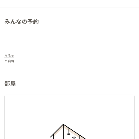
▼寝室について
洋室1（定員2名）：ダブルベッド×1
みんなの予約
洋室2（定員2名）：ダブルベッド×1
洋室3（定員3名）：ダブルベッド×1 /シングルベッド×1
リビング（定員3名）：和布団×2/ソファベッド×1
まるっ
と貸切
部屋