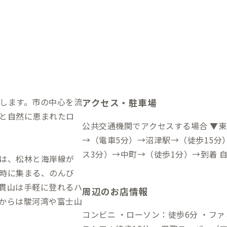
します。市の中心を流
アクセス・駐車場
と自然に恵まれたロ
公共交通機関でアクセスする場合 ▼
→（電車5分）→沼津駅→（徒歩15分
ス3分）→中町→（徒歩1分）→到着 自動車でアクセスする場合 ▼東海道新幹
は、松林と海岸線が
線/JR東海道線 三島駅から →（一
時に集まる、のんび
泉沼津ICから →（一般道25分）→到
貫山は手軽に登れるハ
周辺のお店情報
ら →（一般道20分）→到着 ▼富士
からは駿河湾や富士山
1時間30分）→到着
コンビニ ・ローソン：徒歩6分 ・ファミリーマー