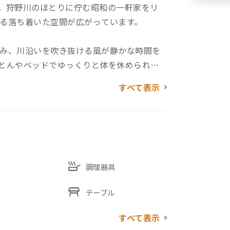
です。狩野川のほとりに佇む昭和の一軒家をリ
る落ち着いた空間が広がっています。
み、川沿いを吹き抜ける風が静かな時間を
とんやベッドでゆっくりと体を休められま
すべて表示
包まれるような安心感に包まれます。
散歩へ出かけるのもこの家ならではの時
フェ、商店街などもあり、まちの暮らしと
skillet
調理器具
table_restaurant
テーブル
なるような一軒家です。
すべて表示