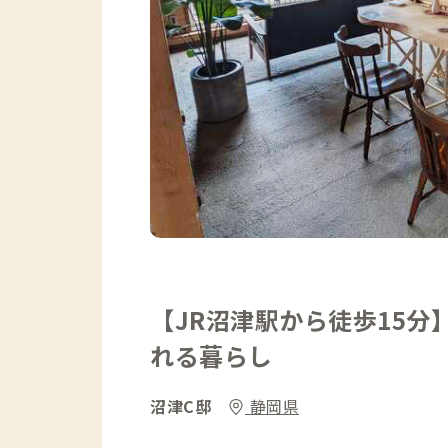
【JR沼津駅から徒歩15
れる暮らし
沼津C邸
静岡県