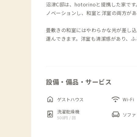
沼津C邸は、hotorinoと提携した家
ノベーションし、和室と洋室の両方があ
畳敷きの和室にはやわらかな光が差し込
運んできます。洋室も清潔感があり、ふ
す。
夜は川のせせらぎが微かに響き、自然に
台所でお茶を淹れて、朝は狩野川沿いの
設備・備品・サービス
間。
徒歩圏には、老舗の天丼屋や川沿いのカ
home
wifi
つながるような体験ができます。
ゲストハウス
Wi-Fi
洗濯乾燥機
local_laundry_service
chair
ソファ
旅先で暮らすように過ごす、その入口と
500円 / 回