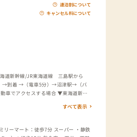
連泊割について
キャンセル料について
東海道新幹線/JR東海道線 三島駅から
）→到着 →（電車5分）→沼津駅→（バ
般道25分）→到着 ▼新東名高速道路 長
すべて表示
着 ▼東名高速道路 愛鷹スマートICか
山静岡空港から →（東名高速道路 経由
ト：徒歩7分 スーパー ・静鉄