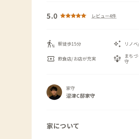
5.0
レビュー4件
transfer_within_a_station
auto_awesome
駅徒歩15分
リノベ
まちづ
local_activity
person_play
飲食店/お店が充実
守
家守
沼津C邸家守
家について