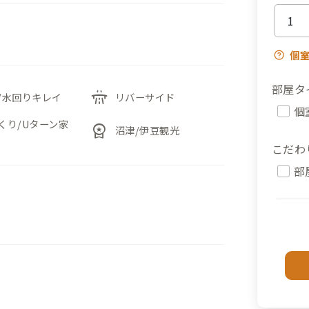
個
部屋タ
flyover
/水回りキレイ
リバーサイド
個
くり/Uターン家
workspace_premium
沼津/伊豆観光
こだわ
部