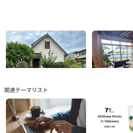
三島A邸
沼津C邸
静岡県
戸建て
静岡県
ゲストハウス
【駅徒歩9分/ICから車10分】首都圏から好ア
【JR沼津駅から徒歩1
クセス！富士山を望む三角屋根の家
水音に癒やされる暮ら
この家からの距離 0km
この家からの距離 5km
関連テーマリスト