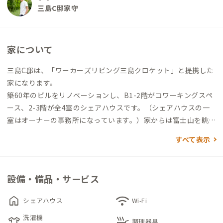
三島C邸家守
家について
三島C邸は、「ワーカーズリビング三島クロケット」と提携した
家になります。
築60年のビルをリノベーションし、B1-2階がコワーキングスペ
ース、2-3階が全4室のシェアハウスです。（シェアハウスの一
室はオーナーの事務所になっています。）家からは富士山を眺め
ることもできます。
すべて表示
この家は三島の中心地に位置し、新幹線駅である三島駅から徒
歩10分の場所にあります。
設備・備品・サービス
三嶋大社、源兵衛川といった三島を代表するスポットへも徒歩1
0分以内でアクセス可能です。他にも街にある多くの小さな飲食
home
wifi
シェアハウス
Wi-Fi
店やローカルコミュニティのほとんどが徒歩圏内にあります。
洗濯機
laundry
skillet
コンビニやスーパーも至近にあり、とても利便性の高いエリアで
調理器具