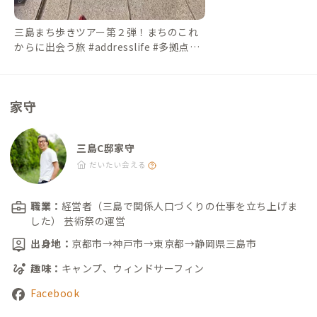
三島まち歩きツアー第２弾！まちのこれ
からに出会う旅 #addresslife #多拠点生
活 #みしますきー #旅行 #vlog
家守
三島C邸家守
だいたい会える
職業：
経営者（三島で関係人口づくりの仕事を立ち上げま
した） 芸術祭の運営
出身地：
京都市→神戸市→東京都→静岡県三島市
趣味：
キャンプ、ウィンドサーフィン
Facebook