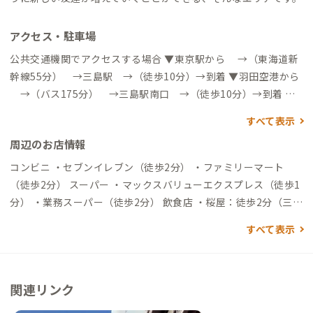
アクセス・駐車場
公共交通機関でアクセスする場合 ▼東京駅から →（東海道新
幹線55分） →三島駅 →（徒歩10分）→到着 ▼羽田空港から
→（バス175分） →三島駅南口 →（徒歩10分）→到着 自
動車でアクセスする場合 ▼富士山静岡空港から →（高速道75
すべて表示
分）→（一般道15分）→到着
周辺のお店情報
コンビニ ・セブンイレブン（徒歩2分） ・ファミリーマート
（徒歩2分） スーパー ・マックスバリューエクスプレス（徒歩1
分） ・業務スーパー（徒歩2分） 飲食店 ・桜屋：徒歩2分（三島
で一番歴史のある鰻屋） ・6 curry：徒歩3分（半会員制のカレ
すべて表示
ー屋で会員が立ち上げる部活も充実） ・その他徒歩5分以内に飲
食店多数 施設 ・三島の人事部：徒歩7分
https://mishima-jinj
i.com/
※いろいろなスキルを活かしたいビジネスパーソンの皆
関連リンク
さまと、事業課題を解決したい地域企業の方々とをマッチングし
てくれる地域の交流拠点です。