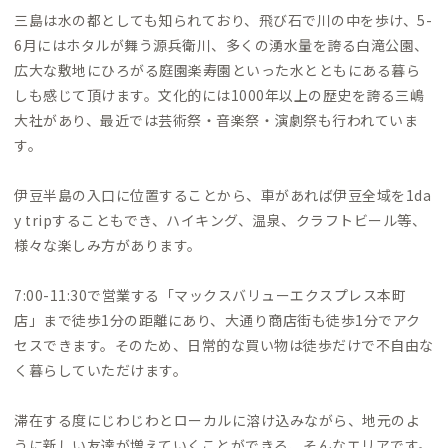
三島は水の都としても知られており、飛び石で川の中を歩け、5-
6月にはホタルが舞う源兵衛川、多くの湧水量を誇る白滝公園、
広大な敷地にひろがる庭園楽寿園といった水とともにある暮ら
しも感じて頂けます。文化的には1000年以上の歴史を誇る三嶋
大社があり、最近では芸術祭・音楽祭・演劇祭も行われていま
す。
伊豆半島の入口に位置することから、車があれば伊豆全域を1da
y tripすることもでき、ハイキング、温泉、クラフトビール等、
様々な楽しみ方があります。
7:00-11:30で営業する「マックスバリューエクスプレス本町
店」まで徒歩1分の距離にあり、大通り商店街も徒歩1分でアク
セスできます。そのため、日常的な買い物は徒歩だけで不自由な
く暮らしていただけます。
滞在する度にじわじわとローカルに溶け込みながら、地元のよ
うに新しい友達が増えていくことができる、そんなエリアです。