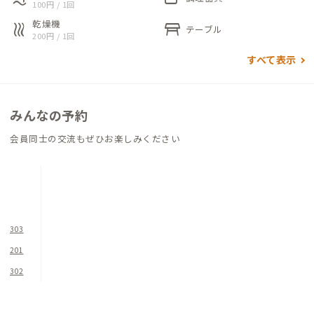
100円 / 1回
す。
乾燥機
heat
table_restaurant
テーブル
200円 / 1回
思い切って町に出てみると、きっとローカルの人達とコミュニケ
すべて表示
ーションを取りながら、家や地域をホームと思ってもらえるよ
うな滞在になるはずです。
みんなの予約
会員同士の交流もぜひお楽しみください
303
201
302