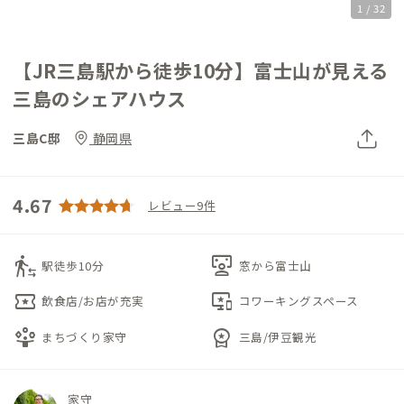
1 / 32
【JR三島駅から徒歩10分】富士山が見える
三島のシェアハウス
三島C邸
静岡県
4.67
レビュー9件
transfer_within_a_station
interactive_space
駅徒歩10分
窓から富士山
local_activity
important_devices
飲食店/お店が充実
コワーキングスペース
person_play
workspace_premium
まちづくり家守
三島/伊豆観光
家守