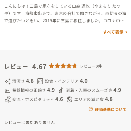
こんにちは！三島で家守をしている山森 達也（やまもり たつ
や）です。
京都市出身で、東京の会社で働きながら、西伊豆の海
で遊びたいと思い、2019年に三島に移住しました。
コロナ中に
三島で過ごす時間が増えたタイミングで、三島の街・人の魅力に
すべて表示
気づき、現在は「三島を好きな人を増やす」取り組みをおこなっ
ています。
2022年にオープンしたguest house giwaをはじめ、
複数の宿泊施設を空き家をリノベーションして運営する予定で
す。
また、2023年からは三島満願芸術祭を立ち上げ、まちなか
に現代アートの作品を展示しています。
4.67
ローカルとADDress会
レビュー
レビュー9件
員さんが繋がるきっかけを作っていきたいと思います。
4.8
4.0
auto_awesome
living
清潔さ
設備・インテリア
4.9
4.9
fact_check
hail
掲載情報の正確さ
到着・入室のスムーズさ
4.6
4.8
volunteer_activism
travel_explore
交流・ホスピタリティ
エリアの満足度
評価基準について
レビューはまだありません