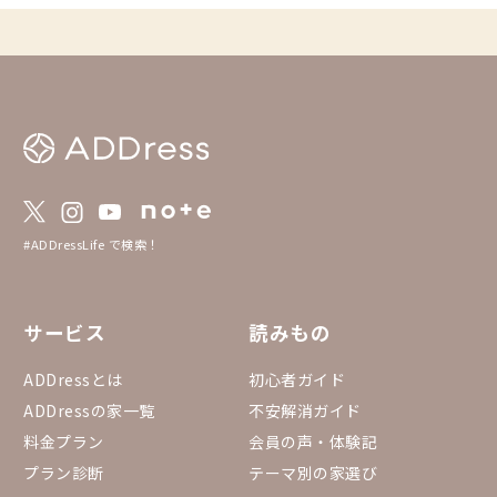
や交流を楽しむもよし
族と気兼ねなくゆった
し、シーンや気分に合った
feをこれからも楽し
いです。 ▼予約方法 「まるっと貸切」は通
常の予約方法とは異な
を必ずご確認の上、ご
https://addresslove.n
65aa4b4702b8018b268
約状況カレンダー まる
のまるっと貸切全物件
っています。 https://do
#ADDressLife で検索！
eadsheets/d/1gGpN
0RYGr7Ovh7BGP3fQTi
53432#gid=15557534
サービス
読みもの
ADDressとは
初心者ガイド
ADDressの家一覧
不安解消ガイド
料金プラン
会員の声・体験記
プラン診断
テーマ別の家選び