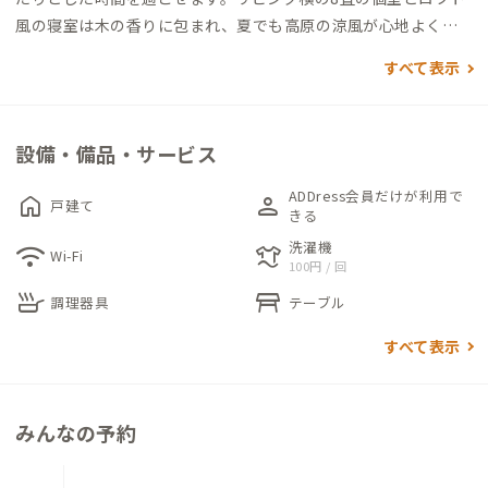
風の寝室は木の香りに包まれ、夏でも高原の涼風が心地よく通
り抜けます。キッチンにはIHコンロとオーブンが備わっており、
すべて表示
自炊にも対応。ファミリーや友人グループでの長期滞在にもお
すすめの家です。
設備・備品・サービス
ADDress会員だけが利用で
home
person
戸建て
きる
洗濯機
wifi
laundry
Wi-Fi
100円 / 回
skillet
table_restaurant
調理器具
テーブル
すべて表示
みんなの予約