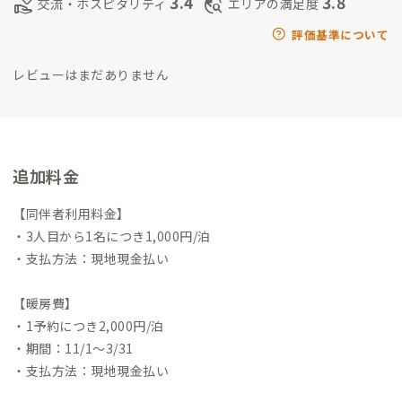
3.4
3.8
volunteer_activism
travel_explore
交流・ホスピタリティ
エリアの満足度
評価基準について
レビューはまだありません
追加料金
【同伴者利用料金】
・3人目から1名につき1,000円/泊
・支払方法：現地現金払い
【暖房費】
・1予約につき2,000円/泊
・期間：11/1〜3/31
・支払方法：現地現金払い