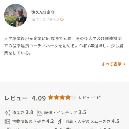
佐久A邸家守
だいたい会える
大学卒業後地元企業に60歳まで勤務。その後大学及び関連機関
での産学連携コーディネータを勤める。令和7年退職し、少し農
業をしている。
すべて表示
4.09
レビュー
レビュー11件
3.8
3.5
auto_awesome
living
清潔さ
設備・インテリア
4.2
4.5
fact_check
hail
掲載情報の正確さ
到着・入室のスムーズさ