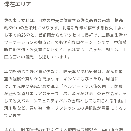
滞在エリア
佐久市東立科は、日本の中央に位置する佐久高原の南端、標高
約850mの丘陵地にあります。北陸新幹線が停車する佐久平駅か
ら車で約25分と、首都圏からのアクセスも良好で、二拠点生活や
ワーケーションの拠点としても便利なロケーションです。中部横
断自動車道・佐久南ICにも近く、蓼科高原、八ヶ岳、軽井沢、上
田方面への観光にも適しています。
年間を通じて降水量が少なく、晴天率が高い気候は、澄んだ星
空の観察や爽やかな高原ウォーキングにもぴったり。周辺に
は、地元産の高原野菜が並ぶ「ヘルシーテラス佐久南」、酪農
が盛んな望月エリアのチーズ工房、源泉かけ流しの布施温泉、そ
して佐久バルーンフェスティバルの会場としても知られる千曲川
河川敷など、買い物・食・リフレッシュの選択肢が豊富にそろっ
ています。
さらに、戦国時代の名残を伝える龍岡城五稜郭や、中山道の宿