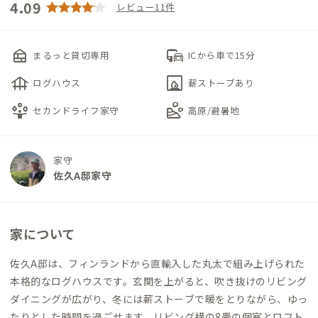
4.09
レビュー11件
nest_multi_room
commute
まるっと貸切専用
ICから車で15分
foundation
fireplace
ログハウス
薪ストーブあり
person_play
landslide
セカンドライフ家守
高原/避暑地
家守
佐久A邸家守
家について
佐久A邸は、フィンランドから直輸入した丸太で組み上げられた
本格的なログハウスです。玄関を上がると、吹き抜けのリビング
ダイニングが広がり、冬には薪ストーブで暖をとりながら、ゆっ
たりとした時間を過ごせます。リビング横の8畳の個室とロフト