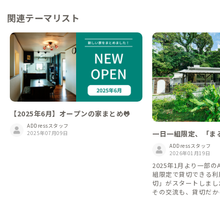
関連テーマリスト
【2025年6月】オープンの家まとめ🐸
ADDressスタッフ
一日一組限定、「ま
2025年07月09日
家
ADDressスタッフ
2026年01月19日
2025年1月より一部の
組限定で貸切できる利
切」がスタートしました。 シェア
その交流も、貸切だか
な時間も。 旅や暮ら
て、自由に選べるようにな
利用して他の会員さん