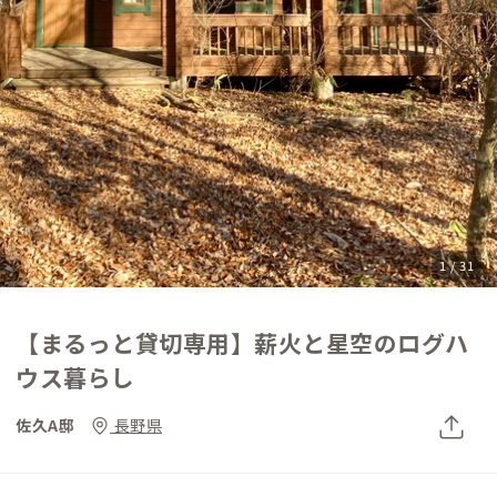
1 / 31
【まるっと貸切専用】薪火と星空のログハ
ウス暮らし
佐久A邸
長野県