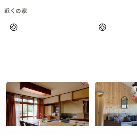
近くの家
軽井沢A邸
清里A邸
長野県
戸建て
山梨県
戸建て
【ハルニレテラス近く】日本を代表する別荘
【東京から3時間】八
地で観光と余暇をどちらも満喫できる家
ト地にある家
この家からの距離 21km
この家からの距離 37km