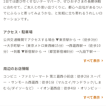
1日では遊び尽くせないテーマパーク、ぜひお子さまの長期休暇
に合わせて、ご友人との思い出づくりに、都心へ出社があるつい
でにふらっと寄ってみようかな、と気軽に立ち寄れるうれしいロ
ケーションです。
アクセス・駐車場
公共交通機関でアクセスする場合 ▼東京駅から →（徒歩3分）
→大手町駅→（東京メトロ東西線15分）→西葛西駅→（徒歩10
分）→到着 ▼新宿駅から →（都営新宿線8分）→九段下駅→
（東京メトロ東西線20分）→西葛西駅→（徒歩10分）→到着 ▼
すべて表示
亀戸駅から →（バス24分）→宇喜田→（徒歩6分）→到着 ▼羽
周辺のお店情報
田空港から →（リムジンバス30分）→葛西駅→（徒歩20分）→
到着 ▼東京ディズニーランド（舞浜駅）から →（電車3分）→
コンビニ ・ファミリーマート 第三葛西小前店：徒歩2分 スーパ
葛西臨海公園駅→（バス16分）→西葛西駅→（徒歩10分）→到
ー ・サンモール西葛西：徒歩1分（マルエイ/サンドラック/しま
着 →（バス23分）→葛西駅→（徒歩20分）→到着 車でアクセス
むら/ダイソーなど） ・イオン葛西店：徒歩4分 ・オリンピッ
する場合 ▼東京駅から →（一般道30分）→到着 ▼東京ディズニ
ク：徒歩5分 ・西葛西場外市場：徒歩10分 ディスカウントスト
すべて表示
ーランド（舞浜駅）から →（一般道20分）→到着
ア ・ドン・キホーテ葛西店：徒歩4分 飲食店 ・定食 稲：徒歩2
分（ランチタイムのみ営業） ・居酒屋 笑じろー：徒歩4分（歌