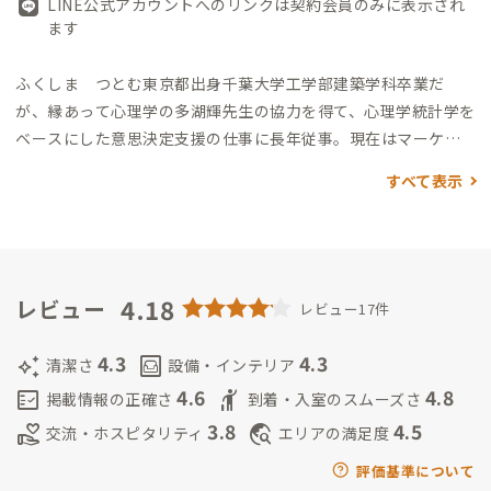
LINE公式アカウントへのリンクは契約会員のみに表示され
ます
ふくしま つとむ
東京都出身
千葉大学工学部建築学科卒業だ
が、縁あって心理学の多湖輝先生の協力を得て、心理学統計学を
ベースにした意思決定支援の仕事に長年従事。
現在はマーケテ
ィングの会社を経営（廃校利用計画作成、適性診断テスト開
すべて表示
発、ビデオ解析システム開発等）とともに、東京学芸大学大学
院で社会心理学の杉森伸吉先生に師事。「魅力的な人が育つ仕
事環境とは」をテーマに新しい切り口の職場評価の方法を検討
中。これからADDressの家守を通じての新たな交流を妻ととも
に楽しみにしています。
4.18
ふくしま ふさの
石川県出身
金沢美術工
レビュー
レビュー17件
芸大学インダストリアルデザイン卒 腕時計のメーカーやアク
セサリーメーカーでデザイン及びマーチャンダイジング業務に
4.3
4.3
auto_awesome
living
清潔さ
設備・インテリア
従事、結婚し3人の子育て後、工作教室やアート制作活動中。
4.6
4.8
fact_check
hail
掲載情報の正確さ
到着・入室のスムーズさ
3.8
4.5
volunteer_activism
travel_explore
交流・ホスピタリティ
エリアの満足度
評価基準について