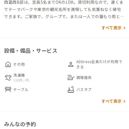
西葛西B邸は、定員5名までOKの1DK。貸切利用なので、遅くま
でテーマパークや東京の観光名所を満喫しても気兼ねなく帰宅
できます。ご家族で、グループで、または一人での籠もり用とし
て、多用途にお使いください、
すべて表示
西葛西A邸と同じビルにあるため、利便性の良さはそのまま。
徒歩5分圏内に買い物施設が揃っているため、荷物は極力コンパ
設備・備品・サービス
クトでもOK。自炊派、外食派、いずれの方も楽しめるロケーシ
ョンです。
ADDress会員だけが利用で
home
person
その他
きる
寝室として利用できる個室にはダブルベッドと同伴者用の和布
洗濯機
laundry
skillet
調理器具
100円 / 円
団をご用意、専用バルコニーがあり、明るい自然光が入ります。
table_restaurant
bathtub
バルコニーはお仕事の合間のリフレッシュや洗濯物干しにも利
テーブル
バスタブ
用できます。大人数で長期滞在する場合にはビル1階のコインラ
すべて表示
ンドリーで洗濯物を一気に片付けてしまうのもおすすめです。
テーマパークや都内の観光名所へのアクセスが良い西葛西B邸で
みんなの予約
すが、家のある江戸川区は東京23区で最大面積を誇る公園の多