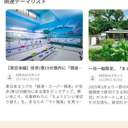
関連テーマリスト
【東日本編】徒歩/車15分圏内に「銭湯」
一日一組限定、「ま
がある家
家
ADDressスタッフ
ADDressスタッフ
2025年11月14日
2026年01月19日
東日本エリアの「銭湯・スーパー銭湯」が徒
2025年1月より一部の
歩/車15分圏内にある家をピックアップ。寒
組限定で貸切できる利
い冬こそ、仕事終わりに「ちょうどいい湯切
切」がスタートしました。 シェア
り替え」を。あなたの「マイ銭湯」を見つけ
その交流も、貸切だか
てください。
な時間も。 旅や暮ら
て、自由に選べるようにな
利用して他の会員さん
や交流を楽しむもよし
族と気兼ねなくゆった