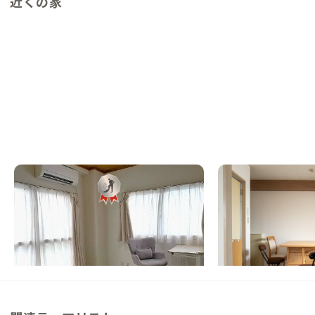
近くの家
西葛西A邸
西葛西C邸
東京都
その他
東京都
その他
【駅徒歩10分】近隣で何でも揃う？便利す
【まるっと貸切専用】
ぎる立地にある家
トへ直通バスあり！テ
ンディア、東京観光の
この家からの距離 0km
この家からの距離 0km