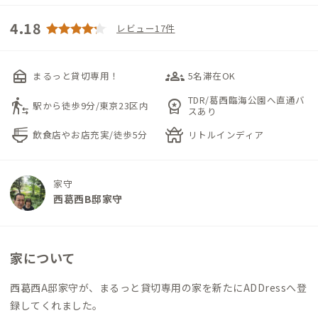
4.18
レビュー17件
nest_multi_room
groups_3
まるっと貸切専用！
5名滞在OK
TDR/葛西臨海公園へ直通バ
transfer_within_a_station
workspace_premium
駅から徒歩9分/東京23区内
スあり
ramen_dining
temple_buddhist
飲食店やお店充実/徒歩5分
リトルインディア
家守
西葛西B邸家守
家について
西葛西A邸家守が、まるっと貸切専用の家を新たにADDressへ登
録してくれました。