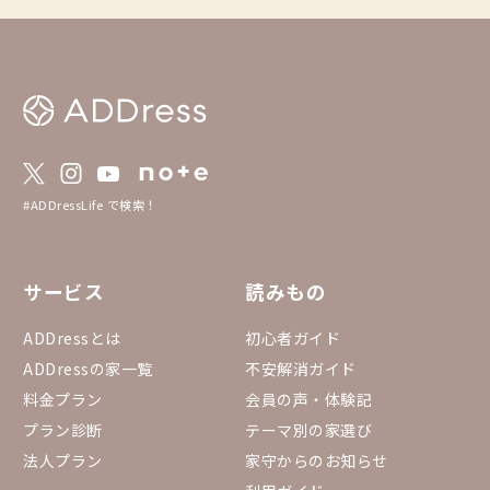
し、シーンや気分に合った
feをこれからも楽し
いです。 ▼予約方法 「まるっと貸切」は通
常の予約方法とは異な
を必ずご確認の上、ご
https://addresslove.n
65aa4b4702b8018b268
約状況カレンダー まる
のまるっと貸切全物件
っています。 https://do
#ADDressLife で検索！
eadsheets/d/1gGpN
0RYGr7Ovh7BGP3fQTi
53432#gid=15557534
サービス
読みもの
ADDressとは
初心者ガイド
ADDressの家一覧
不安解消ガイド
料金プラン
会員の声・体験記
プラン診断
テーマ別の家選び
法人プラン
家守からのお知らせ