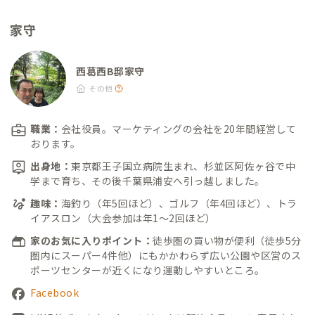
える居酒屋） ・スパイス·ラー麺 卍力 西葛西本店：徒歩7分 ・
家守
鳥繁：徒歩10分 インド料理 ・ムンバイパレス：徒歩4分（ビリ
ヤニが美味しい、インド式中華もあり） ・アムダスラビー：徒
歩7分（本場のスパイス使いを味わう南インド料理） ・インドレ
西葛西B邸家守
ストラン＆バー ムナル：徒歩7分（日本人にも食べやすいインド
その他
カレー） ・スパイスマジック カルカッタ本店：徒歩9分（「江
戸川インド人会」会長チャンドラニさんが営む北インド料理
職業：
会社役員。マーケティングの会社を20年間経営して
店）
おります。
出身地：
東京都王子国立病院生まれ、杉並区阿佐ヶ谷で中
学まで育ち、その後千葉県浦安へ引っ越しました。
趣味：
海釣り（年5回ほど）、ゴルフ（年4回ほど）、トラ
イアスロン（大会参加は年1～2回ほど）
家のお気に入りポイント：
徒歩圏の買い物が便利（徒歩5分
圏内にスーパー4件他）にもかかわらず広い公園や区営のス
ポーツセンターが近くになり運動しやすいところ。
Facebook