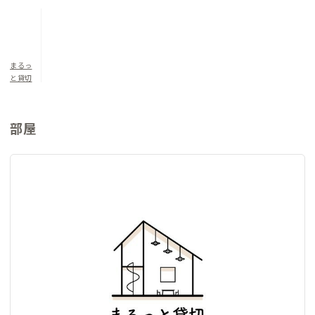
さも魅力。ふらっと外を歩いてみるだけで、水辺もある公園がい
くつもあります。また、徒歩4分のスポーツセンターでは気軽に
プールや卓球、バドミントンも楽しめます。
まるっ
▼寝室について
と貸切
洋室（定員5名）：ダブルベッド×1/和布団×3
部屋