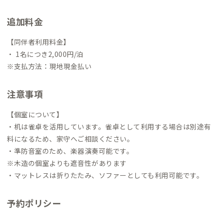
取り組む。
地域課題をシームレスに捉え地方のWoven Cityを目
指したい
追加料金
【同伴者利用料金】
・ 1名につき2,000円/泊
※支払方法：現地現金払い
注意事項
【個室について】
・机は雀卓を活用しています。雀卓として利用する場合は別途有
料になるため、家守へご相談ください。
・準防音室のため、楽器演奏可能です。
※木造の個室よりも遮音性があります
・マットレスは折りたたみ、ソファーとしても利用可能です。
予約ポリシー