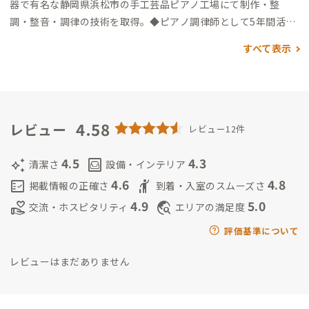
器で有名な静岡県浜松市の手工芸品ピアノ工場にて制作・整
調・整音・調律の技術を取得。
◆ピアノ調律師として5年間活動
技術者の弱点である営業力を取得する必要性を感じ営業の世界
すべて表示
へ転身を決意する
◆国内最大手輸入車ディーラー 入社
主に、フ
ォルクスワーゲン・アウディ・メルセデスベンツ・オペル・GM
の各メーカーの営業職を25年
在職中、5度の海外出張派遣に選出
されドイツのフォルクスワーゲン本社などで研修
バブル崩壊か
ら会社の低迷が続き、リーマンショックで追い打ちを受け、毎年
4.58
レビュー
レビュー12件
のように続いていた早期定年退職の募集に力が入り、自身もこの
機会に手を上げることとし25年のディーラー営業生活にピリオ
4.5
4.3
auto_awesome
living
清潔さ
設備・インテリア
ドを打つ。
◆国内最大手損害保険会社へ転職
自動車整備会社への
4.6
4.8
fact_check
hail
掲載情報の正確さ
到着・入室のスムーズさ
自動車保険などのご支援並びに、代理店の新設などの営業を主
4.9
5.0
volunteer_activism
travel_explore
交流・ホスピタリティ
エリアの満足度
に担うことになる
以前の経験から自分自身に満足することな
く、幅広い視野で役立つ仕事をするために同社退職。
◆2020年1
評価基準について
0月
株式会社 Smart Alliance起業
地域ソリューションの道を
レビューはまだありません
選び課題解決に人生の最後の仕事としてこの道を選ぶ
移動・防
災・福祉の一助にシェアリングエコノミーであるADDressもそ
の手段の一つに選択し今後増え続ける空き家問題にも積極的に