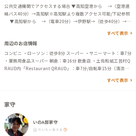
公共交通機関でアクセスする場合 ▼高知空港から →（空港連
絡バス40分）→高知駅※高知駅より複数アクセス可能/下記参照
▼高知駅から →（電車20分）→伊野駅→（徒歩40分）→到
着 →（電車20分）→伊野駅→（北部交通バス8分）→加田半
すべて表示
鐘前→（徒歩3分）到着 →（北部交通バス50分）→加田半鐘
周辺のお店情報
前→（徒歩3分）→到着 自動車でアクセスする場合 ▼高知空港
から →（高速道27分）→いのIC→（一般道13分）→到着 ▼伊
コンビニ ・ローソン：徒歩8分 スーパー ・サニーマート：車7分
野駅から →（一般道8分）→到着
・業務用食品スーパー 朝倉：車16分 飲食店 ・土佐和紙工芸村Q
RAUD内「Restaurant QRAUD」：車7分/自転車15分（清流仁
淀川の畔） ・宮本鮮魚店：車4分/自転車10分/徒歩30分（鮮魚店
すべて表示
の定食は絶品、仁淀川一望）
家守
いのA邸家守
だいたい会える