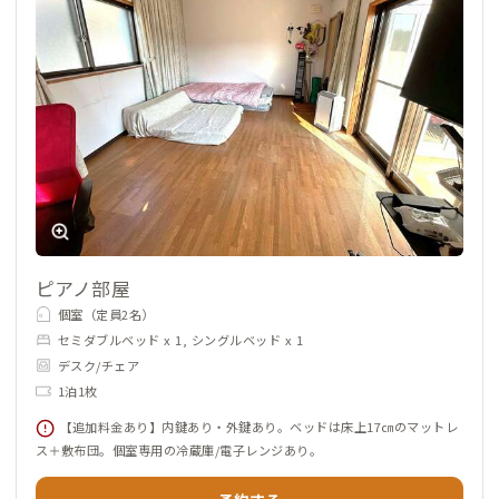
ピアノ部屋
個室（定員2名）
セミダブルベッド x 1, シングルベッド x 1
デスク/チェア
1泊1枚
【追加料金あり】内鍵あり・外鍵あり。ベッドは床上17㎝のマットレ
ス＋敷布団。個室専用の冷蔵庫/電子レンジあり。