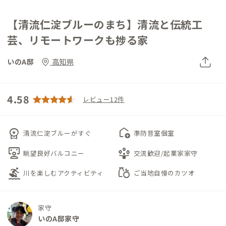
【清流仁淀ブルーのまち】清流と伝統工
芸、リモートワークも捗る家
いのA邸
高知県
4.58
レビュー12件
workspace_premium
add_home
清流仁淀ブルーがすぐ
準防音室個室
interactive_space
person_play
眺望良好バルコニー
交流歓迎/起業家家守
surfing
grocery
川を楽しむアクティビティ
ご当地自慢のカツオ
家守
いのA邸家守