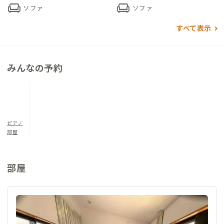
chair
chair
リビングやダイニングは独立した造り。思い思いの場所でお寛
ソファ
ソファ
ぎください。
すべて表示
2024年に浴室・洗面台・トイレはリフォーム済。清潔感のある
空間です。
みんなの予約
2階ベランダも、読書や昼寝などリラックスタイムを過ごす場所
としてお使いください。
地元ならではの魅力あるスポットをご紹介したい家守がお待ち
しています。
ピアノ
美味しいカツオのお店はどこ？伝統工芸の紙すきがしたい、カ
部屋
ヌーに乗ってみたい、などぜひお気軽にご相談くださいね。
レンタカーやシェアサイクルも家からの利用が可能です。
部屋