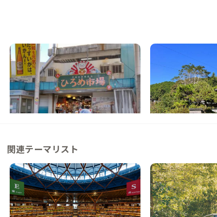
高知C邸
須崎A邸
高知県
その他
高知県
戸建て
【はりまや橋へ2駅】ワンルームマンション
【まるっと貸切専用】
に暮らすように滞在できる家
む、最大10名の古民
この家からの距離 14km
この家からの距離 16km
関連テーマリスト