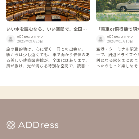
いい本を読むなら、いい空間で。全国の
「電車or飛行機で
美しい図書館まとめました
で周遊」が便利！移
ADDressスタッフ
ADDressスタッフ
2025年09月20日
ンタカー特集🚗
2026年01月13日
旅の目的地は、心に響く一冊との出会い。
空港・ターミナル駅近
駅からは少し遠くても、車で向かう価値のあ
ーで、周辺ドライブや
る美しい建築図書館が、全国にはあります。
利になる家をまとめま
風が抜け、光が満ちる特別な空間で、読書と
ったらもっと楽しめそ
いう贅沢な時間を過ごしませんか。
格安レンタカーなら1日2
間7,700円(税込)な
できます👌 ※一部の店舗・近隣のADDress
の家を抜粋しています
ー会社のHPをご確認く
年4月時点のものにな