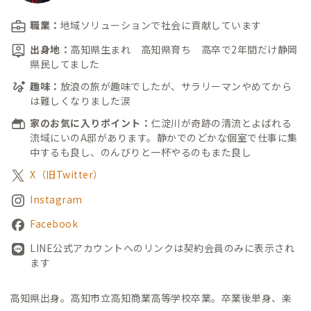
職業：
地域ソリューションで社会に貢献しています
出身地：
高知県生まれ 高知県育ち 高卒で2年間だけ静岡
県民してました
趣味：
放浪の旅が趣味でしたが、サラリーマンやめてから
は難しくなりました涙
家のお気に入りポイント：
仁淀川が奇跡の清流とよばれる
流域にいのA邸があります。静かでのどかな個室で仕事に集
中するも良し、のんびりと一杯やるのもまた良し
X（旧Twitter）
Instagram
Facebook
LINE公式アカウントへのリンクは契約会員のみに表示され
ます
高知県出身。
高知市立高知商業高等学校卒業。
卒業後単身、楽