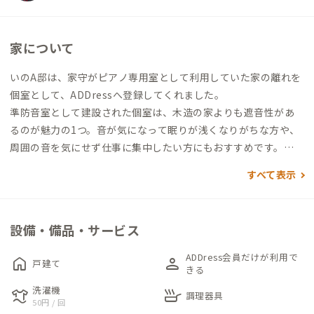
家について
いのA邸は、家守がピアノ専用室として利用していた家の離れを
個室として、ADDressへ登録してくれました。
準防音室として建設された個室は、木造の家よりも遮音性があ
るのが魅力の1つ。音が気になって眠りが浅くなりがちな方や、
周囲の音を気にせず仕事に集中したい方にもおすすめです。
すべて表示
個室には、セミダブルサイズとシングルサイズのマットレスが
置かれており、2名での滞在時もそれぞれゆっくり休めそうで
す。マットレスは折りたたみ可能で、ソファーとしても利用でき
設備・備品・サービス
るそうです。個室専用電子レンジと冷蔵庫があるのもうれしいポ
イント。
ADDress会員だけが利用で
home
person
戸建て
机は雀卓を利用したものですが、雀卓としての利用も可能との
きる
こと（有料になりますので、家守へご確認ください）。
洗濯機
laundry
skillet
調理器具
50円 / 回