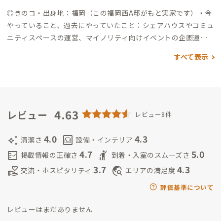
キャンパスのおひざ元の街として最近整備されたエリア、読書や
◎きのコ
・出身地：福岡（この福岡西A邸がもと実家です）
・今
コワーキングもできる蔦屋書店ほか、インスタ映えする飲食店
やっていること、過去にやっていたこと：シェアハウスやコミュ
など） ・「ゲートウェイ」エリア：徒歩24分/バス停から徒歩2
ニティスペースの運営、マイノリティ向けイベントの企画運
分（セリア、UNIQLO、西松屋、ヤマダ電機、ベスト電器、グッ
営、SMマッチングサイトLunaの広報をやっています。世界を飛
デイなど大型商業施設あり） ・九州大学伊都キャンパス：徒歩2
すべて表示
び回るノマドワーカーでもあります。
著書『わたし、恋人が2人
4分/バス14分/車7分（大学構内に、大学図書館、食堂（ハラル
います。〜ポリアモリーという生き方〜』
・これからしたいこ
フードあり）、大学生協売店、大学生協書店、モスバーガー、
と：この家をコミュニティ化していくこと。いろんな人が「た
ドトール、カフェ、居酒屋、コンビニエンスストアなどがあり
だいま」と戻ってくる家にしたい。
47都道府県すべてにマイノ
ます） その他 ・松岡歯科医院：隣接 ・福岡市立元岡公民館：徒
リティフレンドリーな居場所を作りたい。
4.63
◎ひでき
・出身/経
レビュー
レビュー8件
歩1分 ・家のある糸島半島はおしゃれなカフェ、牡蠣小屋（10
歴：長崎県長崎市育ち、中国・復旦大学漢語進修生1年間交換留
月から3月ごろ）、農協や漁協の産直店舗などがあります
学、雲南大学人文学院に中国政府奨学金普通進修生1年間留学。
4.0
4.3
auto_awesome
living
清潔さ
設備・インテリア
九州大学21世紀プログラム卒業学士（学術）、九州大学大学院
4.7
5.0
fact_check
hail
掲載情報の正確さ
到着・入室のスムーズさ
地球社会統合科学府修士（学術）
・今やっていること
仕事：
3.7
4.3
volunteer_activism
travel_explore
交流・ホスピタリティ
エリアの満足度
地方公務員（この運営について地域おこしとして許可済）、糸
島市消防団員
活動：近畿大学通信教育部法学部正科生、日本
評価基準について
地図学会会員
趣味：中国語、ベトナム語。国内/海外旅行。長
レビューはまだありません
崎路上観察学会アルキメデス会員
・これからしたいこと
福岡西A