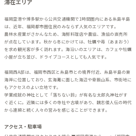
滞在エリア
福岡空港や博多駅から公共交通機関で1時間圏内にある糸島半島
は、近年、福岡都市圏住民のみならず人気のエリアです。
農林水産業がさかんなため、海鮮料理店や農協、漁協の直売所
が点在しています。秋から冬にかけては、牡蠣や苺（あまおう）
を求め観光客が多く訪れます。海沿いのエリアは、カフェや牡蠣
小屋が立ち並び、ドライブコースとしても人気です。
福岡西A邸は、福岡市西区と糸島市との境界付近、糸島半島の東
海岸に位置しており、玄海灘に面した海辺や脊振山系、市街地に
もアクセスのよい立地です。
学業成就の神社として「落ちない鈴」が有名な太郎丸神社がす
ぐ近くに。近隣には多くの寺社や古墳があり、魏志倭人伝の時代
から連綿と続く人々の営みを感じることができます。
アクセス・駐車場