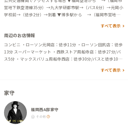
公共交通機関でアクセスする場合 ▼福岡空港から →（福岡市
営地下鉄空港線35分）→九大学研都市駅→（バス6分）→元岡小
学校前→（徒歩2分）→到着 ▼博多駅から →（福岡市営地下
鉄空港線30分）→九大学研都市駅→（バス6～9分）→元岡小学
すべて表示
校前→（徒歩2分）→到着 ▼九州大学伊都キャンパスから →
周辺のお店情報
（バス5～20分）→元岡小学校前→（徒歩2分）→到着 ※バス
停：元岡農協前からも徒歩4分で到着します、バス路線により停
コンビニ ・ローソン元岡店：徒歩11分 ・ローソン田尻店：徒歩
留所名をご確認ください 自動車でアクセスする場合 ▼福岡空港
13分 スーパーマーケット ・西鉄ストア周船寺店：徒歩27分/バ
から →（一般道5分）→榎田IC→（高速道20分）→今宿IC→
ス5分 ・マックスバリュ周船寺西店：徒歩30分/バスと徒歩10分
（一般道10分）→到着 ▼博多駅から →（一般道5分）→福岡I
・マルキョウ高田店：徒歩30分/バスと徒歩10分 飲食店 ・食堂
すべて表示
C→（高速道15分）→今宿IC→（一般道10分）→到着 ▼九州大
マウンテンマウンテン：徒歩1分（古民家を改装したレストラ
学伊都キャンパスから →（一般道7分）→到着
ン） ・ハラルフード、エジプト料理 Nabisan Restaurant
（ナビさんの店）：徒歩19分 ・牧のうどん 周船寺店：徒歩30
家守
分/バスと徒歩12分（福岡を代表するうどん屋、40分茹でて水で
締めない軟めんが特徴的） ・博多ラーメン膳 周船寺店：徒歩30
分/バスと徒歩12分（安さで有名な博多ラーメンのチェーン店）
福岡西A邸家守
・一力寿司：徒歩37分/バスと徒歩19分（鯛ラーメンで有名な寿
その他
司屋） 商業施設、教育施設 ・九大新町エリア：徒歩16分（伊都