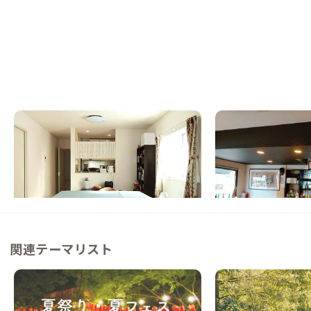
糸島A邸
佐賀A邸
福岡県
戸建て
佐賀県
ゲストハウス
【福岡空港/博多駅から60分圏内】元会員家
【駅徒歩5分】国際交
守がADDressのために作った家
一会の出会いを
この家からの距離 4km
この家からの距離 36km
関連テーマリスト