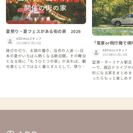
夏祭り・夏フェスがある街の家 2026
ADDressスタッフ
「電車or飛行機で
2026年07月14日
で周遊」が便利！移
提灯の灯り、太鼓の響き、浴衣の人波——日
ADDressスタッフ
ンタカー特集🚗
2026年01月13日
本の夏がいちばん熱くなる数日間。その舞台
となる街に「もうひとつの家」があれば、観
空港・ターミナル駅近
光客としてではなく暮らす人として、祭りや
ーで、周辺ドライブや
フェスの熱気の真ん中に立てます。竿燈も、
利になる家をまとめま
祇園祭も、夏フェスも近い距離で。予約は早
ったらもっと楽しめそ
い者勝ち！
格安レンタカーなら1日2
間7,700円(税込)な
できます👌 ※一部の店舗・近隣のADDress
の家を抜粋しています
ー会社のHPをご確認く
年4月時点のものにな