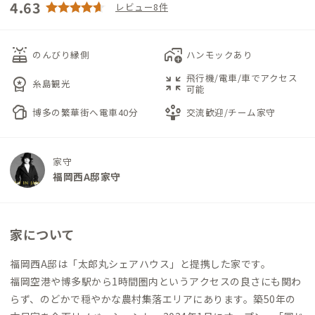
4.63
レビュー8件
solar_power
add_home_work
のんびり縁側
ハンモックあり
飛行機/電車/車でアクセス
workspace_premium
zoom_in_map
糸島観光
可能
sports_bar
person_play
博多の繁華街へ電車40分
交流歓迎/チーム家守
家守
福岡西A邸家守
家について
福岡西A邸は「太郎丸シェアハウス」と提携した家です。
福岡空港や博多駅から1時間圏内というアクセスの良さにも関わ
らず、のどかで穏やかな農村集落エリアにあります。築50年の