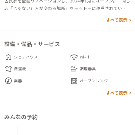
古民家を全面リノベーションし、2024年1月にオープン。「同じ
志『じゃない』人が交わる場所」をモットーに運営されている
シェアハウスです。
すべて表示
リビングやダイニングのほか、和室もコワーキングスペースと
して利用可能です。
設備・備品・サービス
お仕事の合間に日向ぼっこもできる、ゆったりした縁側でリラ
ックスタイムをお過ごしください。ハンモックも2台あります。
home
wifi
シェアハウス
Wi-Fi
トイレや洗面台が1階と2階にあるのがうれしいですね。
laundry
skillet
洗濯機
調理器具
個室は2階にあります。山並みを眺められる大きな窓があり、シ
genres
oven_gen
楽器
オーブンレンジ
ングルベッドと和布団を備えています。
すべて表示
みんなの予約