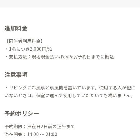
邸（太郎丸シェアハウス）を通して、大学生や休学中の人、働い
ている人、働いていない人、いろんな人を交わらせ、人と人と
の化学反応を起こしたい。世の中をかき混ぜたい。知らない世
界の人との遭遇。
空き家は壊すだけでなく、このような場とし
追加料金
て使えることを、実践して広げたい。
福岡西A邸のすぐ近くに住
んでいます。雑談お茶お誘い大歓迎です。
【同伴者利用料金】
・1名につき2,000円/泊
・支払方法：現地現金払い/PayPay/予約日までに振込
注意事項
・リビングに冷風扇と扇風機を置いています。使用する人が他に
いないときは、個室に運んで使用していただいても構いません。
予約ポリシー
予約期限：滞在日2日前の正午まで
滞在開始：14:00 〜 21:00